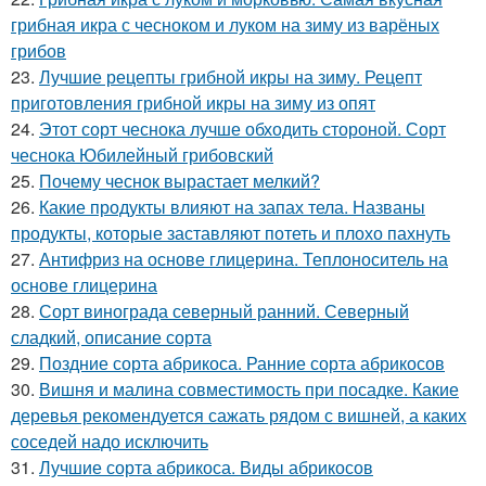
грибная икра с чесноком и луком на зиму из варёных
грибов
23.
Лучшие рецепты грибной икры на зиму. Рецепт
приготовления грибной икры на зиму из опят
24.
Этот сорт чеснока лучше обходить стороной. Сорт
чеснока Юбилейный грибовский
25.
Почему чеснок вырастает мелкий?
26.
Какие продукты влияют на запах тела. Названы
продукты, которые заставляют потеть и плохо пахнуть
27.
Антифриз на основе глицерина. Теплоноситель на
основе глицерина
28.
Сорт винограда северный ранний. Северный
сладкий, описание сорта
29.
Поздние сорта абрикоса. Ранние сорта абрикосов
30.
Вишня и малина совместимость при посадке. Какие
деревья рекомендуется сажать рядом с вишней, а каких
соседей надо исключить
31.
Лучшие сорта абрикоса. Виды абрикосов