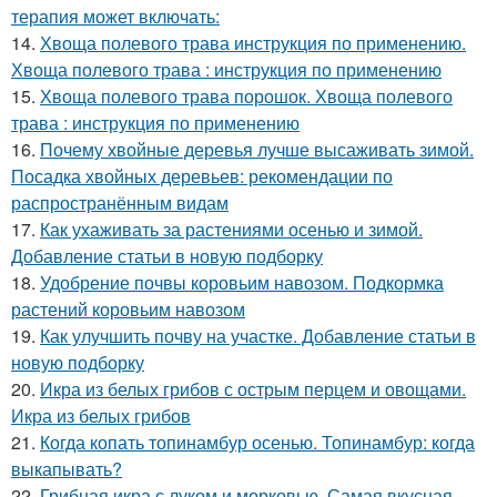
терапия может включать:
14.
Хвоща полевого трава инструкция по применению.
Хвоща полевого трава : инструкция по применению
15.
Хвоща полевого трава порошок. Хвоща полевого
трава : инструкция по применению
16.
Почему хвойные деревья лучше высаживать зимой.
Посадка хвойных деревьев: рекомендации по
распространённым видам
17.
Как ухаживать за растениями осенью и зимой.
Добавление статьи в новую подборку
18.
Удобрение почвы коровьим навозом. Подкормка
растений коровьим навозом
19.
Как улучшить почву на участке. Добавление статьи в
новую подборку
20.
Икра из белых грибов с острым перцем и овощами.
Икра из белых грибов
21.
Когда копать топинамбур осенью. Топинамбур: когда
выкапывать?
22.
Грибная икра с луком и морковью. Самая вкусная