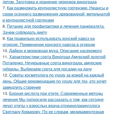
летом. Заготовка и хранение черенков винограда
7.
Как размножить крупнолистную гортензию. Нюансы и
сроки осеннего размножения древовидной, метельчатой
и крупнолистной гортензии
8.
Питание для профилактики и лечения панкреатита.
Зачем соблюдать диету
9.
Как правильно использовать конский навоз на
огороде. Применение конского навоза в огороде
10.
Дайкон и морковная муха. Описание насекомого
11.
Характеристики сорта Виноград Амурский золотой
Потапенко. Неукрывные сорта винограда: амурские
гибриды. Выбираем сорта для посадки на дачу
12.
Советы косметолога по уходу за кожей на каждый
день. Общие рекомендации по уходу для тех, кто хочет
замедлить старение
13.
Борная кислота при отите. Современные методы
лечения Мы попросили рассказать о том, как сегодня
лечат отиты у взрослых врача-оториноларинголога
Светлану Комарову. По ее словам, медикаментозная