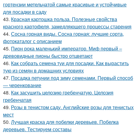
гортензии метельчатой самые красивые и устойчивые
для посадки в саду
43.
Красная картошка польза. Полезные свойства
красного картофеля, замедляющего процессы старения
44.
Сосна горная виды. Сосна горная: лучшие сорта,
фотокаталог с описанием
45.
Пион рока маленький император. Миф первый –
древовидные пионы быстро отцветают
46.
Как собрать семена туи для посадки. Как вырастить
тую из семян в домашних условиях
47.
Посадка петунии под зиму семенами. Первый способ
— черенкование
48.
Как засушить целозию гребенчатую. Целозия
гребенчатая
49.
Розы в тенистом саду. Английские розы для тенистых
мест
50.
Лучшая краска для побелки деревьев. Побелка
деревьев. Тестируем составы