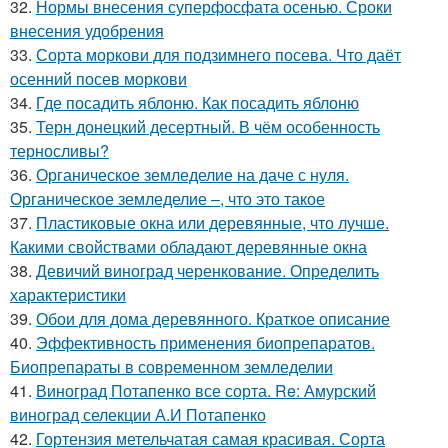
32.
Нормы внесения суперфосфата осенью. Сроки
внесения удобрения
33.
Сорта моркови для подзимнего посева. Что даёт
осенний посев моркови
34.
Где посадить яблоню. Как посадить яблоню
35.
Терн донецкий десертный. В чём особенность
терносливы?
36.
Органическое земледелие на даче с нуля.
Органическое земледелие –, что это такое
37.
Пластиковые окна или деревянные, что лучше.
Какими свойствами обладают деревянные окна
38.
Девичий виноград черенкование. Определить
характеристики
39.
Обои для дома деревянного. Краткое описание
40.
Эффективность применения биопрепаратов.
Биопрепараты в современном земледелии
41.
Виноград Потапенко все сорта. Re: Амурский
виноград селекции А.И Потапенко
42.
Гортензия метельчатая самая красивая. Сорта