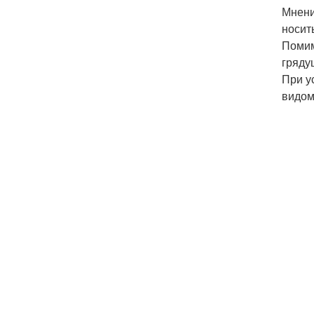
Мнени
носит
Помим
гряду
При у
видом