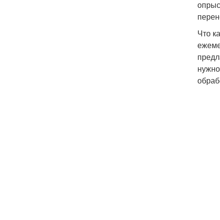
опрыс
перен
Что к
ежеме
предл
нужно
обраб