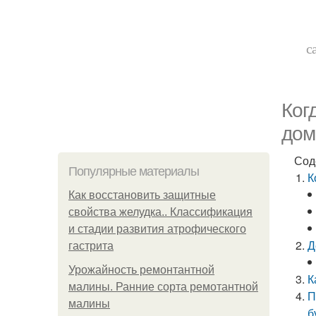
с
Ког
дом
Сод
Популярные материалы
К
Как восстановить защитные
свойства желудка.. Классификация
и стадии развития атрофического
Д
гастрита
Урожайность ремонтантной
К
малины. Ранние сорта ремотантной
П
малины
б