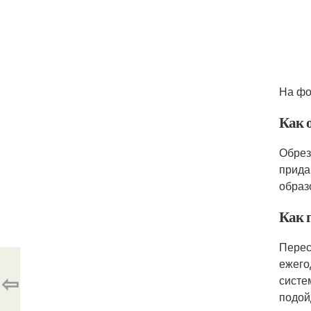
На фо
Как 
Обрез
прида
образ
Как 
Перес
ежего
⇦
систе
подой