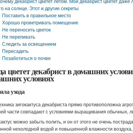
очему декабрист цветет летом. Мой декабрист цветет даже л
го на солнце. Этот и другие секреты
Поставить в правильное место
Хорошо проветривать помещение
Не переносить цветок
Не переливать
Следить за освещением
Пересадить
Позаботиться о почве
да цветет декабрист в домашних условия
ашних условиях
ила ухода
ехника зигокактуса декабриста прямо противоположна агрот
ей части совпадают с условиями выращивания обычных, л
кактус можно забыть полить, и он от этого не очень пострад
янной нехолодной водой и повышенной влажности воздуха,