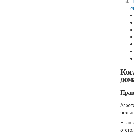
П
е
Ког
дом
Прав
Агрот
больш
Если 
отсто