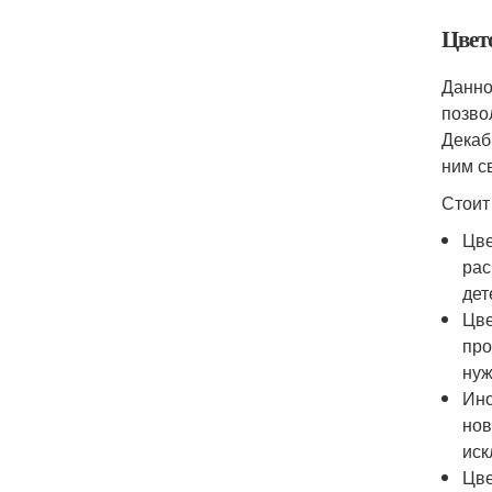
Цвет
Данно
позво
Декаб
ним с
Стоит
Цве
рас
дет
Цве
про
нуж
Ино
нов
иск
Цве