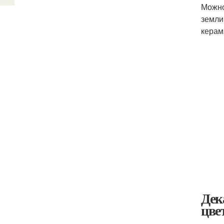
Можно
земли
керам
Дек
цве