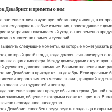
ок Декабрист и приметы о нем
е растение отлично чувствует обстановку жилища, в котор
ляют ему ощущать любые изменения, происходящие с домоч
риста устраивает оказываемый уход, он непременно преду
вязано множество примет и суеверий.
 выделить следующие моменты, на которые может указать р
ток, который цветёт тогда, когда должен, сигнализирует о т
полагающая атмосфера. Между домочадцами отсутствуют к
ей уделяется должное внимание. Взаимоотношения выстраи
тение Декабриста приходится на декабрь. Если красивые 
тяжении первого зимнего месяца, значит, грядущий год ст
но опасаться трудностей и невзгод.
гда растение зацветает прежде обычного срока. Данной пр
ых знакомых, общение с которыми сложится приятно. Впол
лючено неожиданное наследство.
ток Декабрист способен предупредить владельца о скрыты