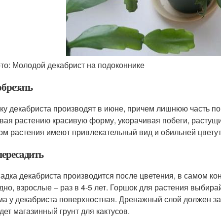
то: Молодой декабрист на подоконнике
обрезать
ку декабриста производят в июне, причем лишнюю часть поб
вая растению красивую форму, укорачивая побеги, расту
ом растения имеют привлекательный вид и обильней цветут
пересадить
адка декабриста производится после цветения, в самом к
дно, взрослые – раз в 4-5 лет. Горшок для растения выбир
ма у декабриста поверхностная. Дренажный слой должен зап
дет магазинный грунт для кактусов.