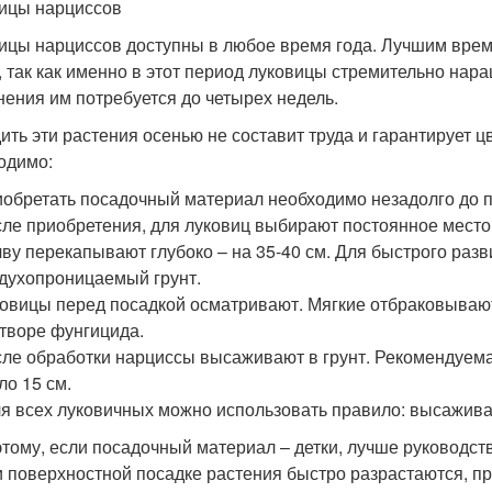
ицы нарциссов
ицы нарциссов доступны в любое время года. Лучшим време
, так как именно в этот период луковицы стремительно на
нения им потребуется до четырех недель.
ить эти растения осенью не составит труда и гарантирует ц
одимо:
обретать посадочный материал необходимо незадолго до п
ле приобретения, для луковиц выбирают постоянное место 
ву перекапывают глубоко – на 35-40 см. Для быстрого раз
духопроницаемый грунт.
овицы перед посадкой осматривают. Мягкие отбраковываю
творе фунгицида.
ле обработки нарциссы высаживают в грунт. Рекомендуема
ло 15 см.
 всех луковичных можно использовать правило: высаживат
тому, если посадочный материал – детки, лучше руководс
 поверхностной посадке растения быстро разрастаются, пр