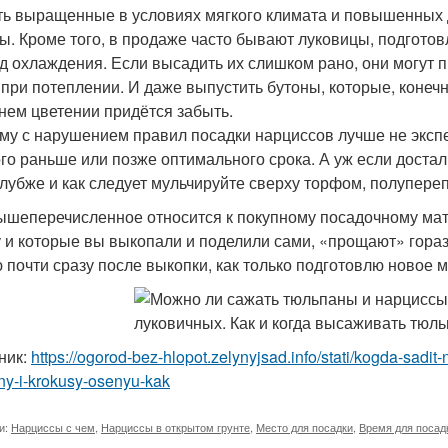
сть выращенные в условиях мягкого климата и повышенных 
ы. Кроме того, в продаже часто бывают луковицы, подгото
д охлаждения. Если высадить их слишком рано, они могут п
 при потеплении. И даже выпустить бутоны, которые, конечн
нем цветении придётся забыть.
му с нарушением правил посадки нарциссов лучше не эксп
го раньше или позже оптимального срока. А уж если достал
глубже и как следует мульчируйте сверху торфом, полупер
ышеперечисленное относится к покупному посадочному мате
у и которые вы выкопали и поделили сами, «прощают» гораз
 почти сразу после выкопки, как только подготовлю новое м
ник:
https://ogorod-bez-hlopot.zelynyjsad.info/stati/kogda-sadit-
ny-i-krokusy-osenyu-kak
и:
Нарциссы с чем
,
Нарциссы в открытом грунте
,
Место для посадки
,
Время для посад