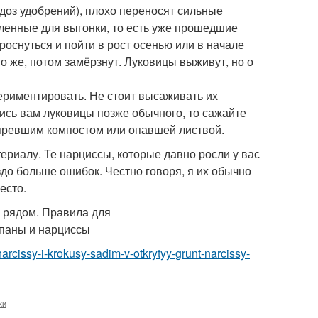
доз удобрений), плохо переносят сильные
вленные для выгонки, то есть уже прошедшие
роснуться и пойти в рост осенью или в начале
о же, потом замёрзнут. Луковицы выживут, но о
ериментировать. Не стоит высаживать их
ись вам луковицы позже обычного, то сажайте
епревшим компостом или опавшей листвой.
риалу. Те нарциссы, которые давно росли у вас
до больше ошибок. Честно говоря, я их обычно
есто.
narcissy-i-krokusy-sadim-v-otkrytyy-grunt-narcissy-
ки