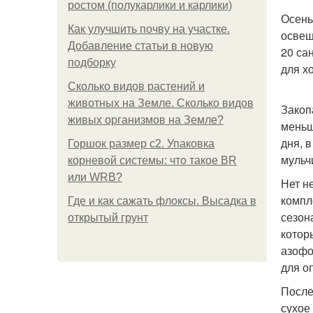
ростом (полукарлики и карлики)
Осень
Как улучшить почву на участке.
освещ
Добавление статьи в новую
20 са
подборку
для х
Сколько видов растений и
животных на Земле. Сколько видов
Закоп
живых организмов на Земле?
меньш
дня, 
Горшок размер с2. Упаковка
мульч
корневой системы: что такое BR
или WRB?
Нет н
компл
Где и как сажать флоксы. Высадка в
сезон
открытый грунт
котор
азофо
для о
После
сухое