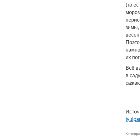
(то е
мороз
перио
зимы,
весен
Поэто
намно
их по
Всё в
в сад
сажаю
Источ
tyulpa
Категори