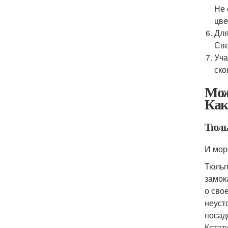
Не 
цве
Для
Све
Уча
ско
Мож
Как
Тюл
И мор
Тюльп
замок
о сво
неусто
посад
Кстат