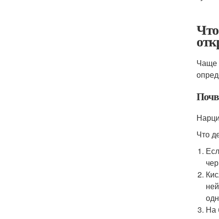
Что
отк
Чаще 
опред
Почв
Нарци
Что д
Есл
чер
Кис
ней
одн
На 