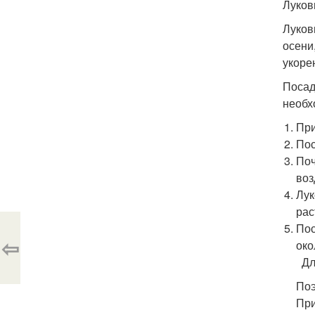
Луков
Луков
осени
укоре
Посад
необх
При
Пос
Поч
воз
Лук
рас
Пос
⇦
око
Для
Поэ
При