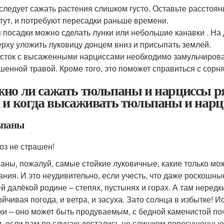
следует сажать растения слишком густо. Оставьте расстоян
тут, и потребуют пересадки раньше времени.
 посадки можно сделать лунки или небольшие канавки . На 
рху уложить луковицу донцем вниз и присыпать землей.
сток с высаженными нарциссами необходимо замульчировать
шенной травой. Кроме того, это поможет справиться с сорн
но ли сажать тюльпаны и нарциссы р
 и когда высаживать тюльпаны и нар
ьпаны
оз не страшен!
аны, пожалуй, самые стойкие луковичные, какие только мо
ания. И это неудивительно, если учесть, что даже роскошн
ей далёкой родине – степях, пустынях и горах. А там неред
йчивая погода, и ветра, и засуха. Зато солнца в избытке! И
ки – оно может быть продуваемым, с бедной каменистой по
и, если вам по случаю достались не слишком пересушенные