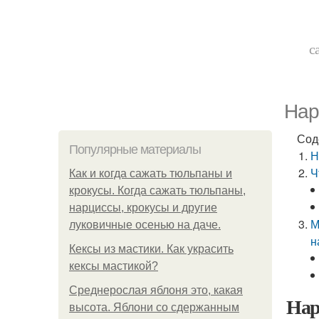
с
Нар
Сод
Популярные материалы
Н
Ч
Как и когда сажать тюльпаны и
крокусы. Когда сажать тюльпаны,
нарциссы, крокусы и другие
М
луковичные осенью на даче.
н
Кексы из мастики. Как украсить
кексы мастикой?
Среднерослая яблоня это, какая
Нар
высота. Яблони со сдержанным