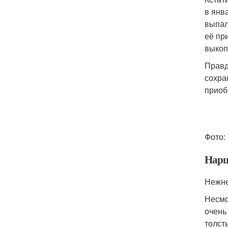
в янв
выпал
её пр
выкоп
Правд
сохра
приоб
Фото:
Нарц
Нежне
Несмо
очень
толст