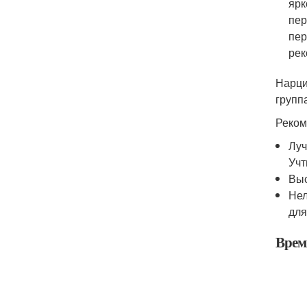
ярк
пер
пер
рек
Нарци
групп
Реком
Луч
Учт
Выс
Нел
для
Врем