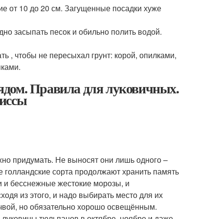
ие от 10 до 20 см. Загущенные посадки хуже
дно засыпать песок и обильно полить водой.
 , чтобы не пересыхал грунт: корой, опилками,
яками.
ядом. Правила для луковичных.
циссы
жно придумать. Не выносят они лишь одного –
ые голландские сорта продолжают хранить память
ки и бесснежные жестокие морозы, и
сходя из этого, и надо выбирать место для их
чвой, но обязательно хорошо освещённым.
 луковицы тюльпанов в октябре, ноябре и даже