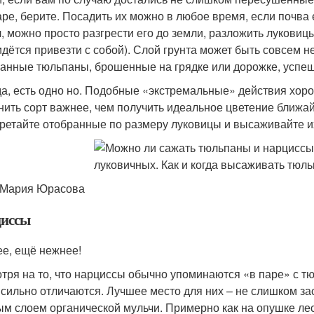
аре, берите. Посадить их можно в любое время, если почва 
, можно просто разгрести его до земли, разложить луковиц
идётся привезти с собой). Слой грунта может быть совсем 
анные тюльпаны, брошенные на грядке или дорожке, успе
а, есть одно но. Подобные «экстремальные» действия хорош
нить сорт важнее, чем получить идеальное цветение ближа
ретайте отобранные по размеру луковицы и высаживайте их 
 Мария Юрасова
иссы
е, ещё нежнее!
тря на то, что нарциссы обычно упоминаются «в паре» с т
 сильно отличаются. Лучшее место для них – не слишком з
ым слоем органической мульчи. Примерно как на опушке лес