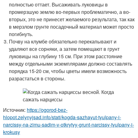
полностью оттает. Высаживать луковицы в
промерзшую землю во-первых проблематично, а во-
вторых, это не принесет желаемого результата, так как
в мерзлом грунте посадочный материал может просто
погибнуть.
Почву на клумбе обязательно перекапывают и
удаляют все сорняки, а затем помещают в грунт
луковицы на глубину 15 см. При этом расстояние
между отдельными экземплярами должно составлять
порядка 15-20 см, чтобы цветы имели возможность
разрастаться в стороны.
Источник:
https://ogorod-bez-
hlopot.zelynyjsad.info/stati/kogda-sazhayut-tyulpany-i-
narcissy-na-zimu-sadim-v-otkrytyy-grunt-narcissy-tyulpany-i-
krokusy