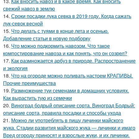
13.
Как вносить навоз и в какое время. Как вносить
свежий навоз в землю
14.
Сроки посадки лука севка в 2019 году. Когда сажать
лук-севок весной
15.
Что делать с туями в конце лета и осенью.
Добавление статьи в новую подборку
16.
Что можно подкормить навозом. Что такое
компостирование навоза и как понять, что он созрел?
17.
Как размножается арбуз в природе. Распространение
и экология
18.
Что на огороде можно поливать настоем КРАПИВЫ.
Прочие преимущества
19.
Размножение туи семенами в домашних условиях.
Как вырастить тую из семечки
20.
Виноград бодрый описание сорта. Виноград Бодрый:
описание сорта, правила посадки и способы ухода
21.
Можно ли употреблять в пищу личинки майского
жука. Стадии развития майского жука — личинки и имаго
Вред огороду приносят и взрослые жуки, и их личинки.