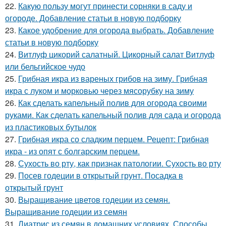
22.
Какую пользу могут принести сорняки в саду и
огороде. Добавление статьи в новую подборку
23.
Какое удобрение для огорода выбрать. Добавление
статьи в новую подборку
24.
Витлуф цикорий салатный. Цикорный салат Витлуф
или бельгийское чудо
25.
Грибная икра из вареных грибов на зиму. Грибная
икра с луком и морковью через мясорубку на зиму
26.
Как сделать капельный полив для огорода своими
руками. Как сделать капельный полив для сада и огорода
из пластиковых бутылок
27.
Грибная икра со сладким перцем. Рецепт: Грибная
икра - из опят с болгарским перцем.
28.
Сухость во рту, как признак патологии. Сухость во рту
29.
Посев годеции в открытый грунт. Посадка в
открытый грунт
30.
Выращивание цветов годеции из семян.
Выращивание годеции из семян
31.
Лиатрис из семян в домашних условиях. Способы