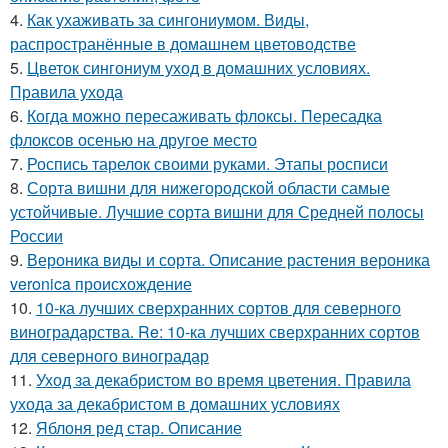
4.
Как ухаживать за сингониумом. Виды,
распространённые в домашнем цветоводстве
5.
Цветок сингониум уход в домашних условиях.
Правила ухода
6.
Когда можно пересаживать флоксы. Пересадка
флоксов осенью на другое место
7.
Роспись тарелок своими руками. Этапы росписи
8.
Сорта вишни для нижегородской области самые
устойчивые. Лучшие сорта вишни для Средней полосы
России
9.
Вероника виды и сорта. Описание растения вероника
veronica происхождение
10.
10-ка лучших сверхранних сортов для северного
виноградарства. Re: 10-ка лучших сверхранних сортов
для северного виноградар
11.
Уход за декабристом во время цветения. Правила
ухода за декабристом в домашних условиях
12.
Яблоня ред стар. Описание