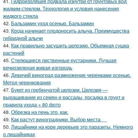
41.
Гидроизоляция подвала изнутри от грунтовых вод
жидким стеклом. Технология и условия нанесения
жидкого стекла
42.
Бальзамин уход осенью. Бальзамин
43.
Когда начинает плодоносить алыча. Преимущества
гибридной алычи
44.
Как правильно засушить целозию. Объемная сушка
растений
45.
Стелющиеся лиственные кустарники. Лучшая
вечнозеленая живая изгородь
46.
Девичий виноград размножение черенками осенью.
Метод черенкования
47.
Букет из гребенчатой целозии. Целозия —
выращивание из семян и рассады, посадка в грунт и
правила ухода + 80 фото
48.
Обрезка на пень это, как.
49.
Как растут виноградники. Выбор места
50.
Лишайники на коре деревьев это паразиты. Немного
о лишайниках