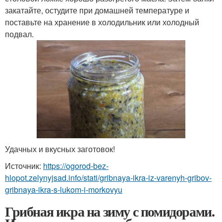
закатайте, остудите при домашней температуре и
поставьте на хранение в холодильник или холодный
подвал.
Удачных и вкусных заготовок!
Источник:
https://ogorod-bez-
hlopot.zelynyjsad.info/stati/gribnaya-ikra-iz-varenyh-gribov-
gribnaya-ikra-s-lukom-i-morkovyu
Грибная икра на зиму с помидорами.