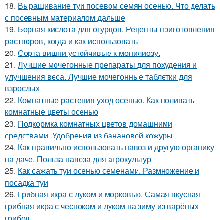
18.
Выращивание туи посевом семян осенью. Что делать
с посевным материалом дальше
19.
Борная кислота для огурцов. Рецепты приготовления
растворов, когда и как использовать
20.
Сорта вишни устойчивые к монилиозу.
21.
Лучшие мочегонные препараты для похудения и
улучшения веса. Лучшие мочегонные таблетки для
взрослых
22.
Комнатные растения уход осенью. Как поливать
комнатные цветы осенью
23.
Подкормка комнатных цветов домашними
средствами. Удобрения из банановой кожуры
24.
Как правильно использовать навоз и другую органику
на даче. Польза навоза для агрокультур
25.
Как сажать туи осенью семенами. Размножение и
посадка туи
26.
Грибная икра с луком и морковью. Самая вкусная
грибная икра с чесноком и луком на зиму из варёных
грибов