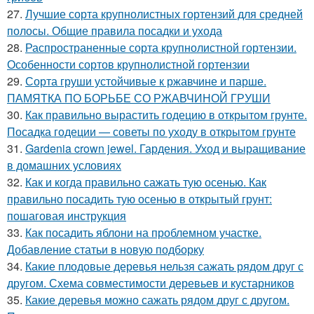
27.
Лучшие сорта крупнолистных гортензий для средней
полосы. Общие правила посадки и ухода
28.
Распространенные сорта крупнолистной гортензии.
Особенности сортов крупнолистной гортензии
29.
Сорта груши устойчивые к ржавчине и парше.
ПАМЯТКА ПО БОРЬБЕ СО РЖАВЧИНОЙ ГРУШИ
30.
Как правильно вырастить годецию в открытом грунте.
Посадка годеции — советы по уходу в открытом грунте
31.
Gardenia crown jewel. Гардения. Уход и выращивание
в домашних условиях
32.
Как и когда правильно сажать тую осенью. Как
правильно посадить тую осенью в открытый грунт:
пошаговая инструкция
33.
Как посадить яблони на проблемном участке.
Добавление статьи в новую подборку
34.
Какие плодовые деревья нельзя сажать рядом друг с
другом. Схема совместимости деревьев и кустарников
35.
Какие деревья можно сажать рядом друг с другом.