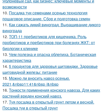
Яблоневый сад, как бизнес: ключевые моменты и
возможности
10.
Посадка туи семенами осенью технология
пошаговое описание. Сбор и подготовка семян
11.
Как сажать дикий виноград. Выращивание дикого
винограда
12.
ТОП-11 пребиотиков для кишечника. Роль
пробиотиков и пребиотиков при болезнях ЖКТ: от
биологии к клинике
13.
Чем полезна и опасна облепиха. Ботаническая
характеристика
14.
5 продуктов для здоровья щитовидки. Здоровье
щитовидной железы: питание
15.
Можно ли вносить навоз осенью.
2021,&nbsp11:41&nbsp /&nbsp
16.
Тонкости применения конского навоза. Для каких
растений вреден конский навоз.
17.
Туя посадка в открытый грунт летом и весной.
Посадка туи в открытый грунт