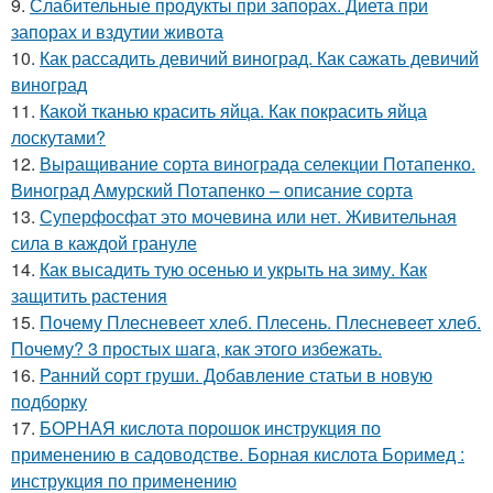
9.
Слабительные продукты при запорах. Диета при
запорах и вздутии живота
10.
Как рассадить девичий виноград. Как сажать девичий
виноград
11.
Какой тканью красить яйца. Как покрасить яйца
лоскутами?
12.
Выращивание сорта винограда селекции Потапенко.
Виноград Амурский Потапенко – описание сорта
13.
Суперфосфат это мочевина или нет. Живительная
сила в каждой грануле
14.
Как высадить тую осенью и укрыть на зиму. Как
защитить растения
15.
Почему Плесневеет хлеб. Плесень. Плесневеет хлеб.
Почему? 3 простых шага, как этого избежать.
16.
Ранний сорт груши. Добавление статьи в новую
подборку
17.
БОРНАЯ кислота порошок инструкция по
применению в садоводстве. Борная кислота Боримед :
инструкция по применению