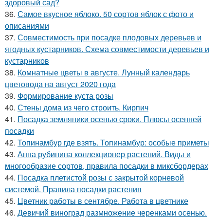
здоровый сад?
36.
Самое вкусное яблоко. 50 сортов яблок с фото и
описаниями
37.
Совместимость при посадке плодовых деревьев и
ягодных кустарников. Схема совместимости деревьев и
кустарников
38.
Комнатные цветы в августе. Лунный календарь
цветовода на август 2020 года
39.
Формирование куста розы
40.
Стены дома из чего строить. Кирпич
41.
Посадка земляники осенью сроки. Плюсы осенней
посадки
42.
Топинамбур где взять. Топинамбур: особые приметы
43.
Анна рубинина коллекционер растений. Виды и
многообразие сортов, правила посадки в миксбордерах
44.
Посадка плетистой розы с закрытой корневой
системой. Правила посадки растения
45.
Цветник работы в сентябре. Работа в цветнике
46.
Девичий виноград размножение черенками осенью.