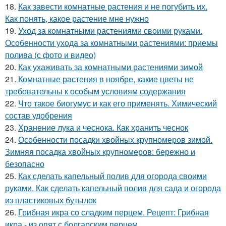
18.
Как завести комнатные растения и не погубить их.
Как понять, какое растение мне нужно
19.
Уход за комнатными растениями своими руками.
Особенности ухода за комнатными растениями: приемы
полива (с фото и видео)
20.
Как ухаживать за комнатными растениями зимой
21.
Комнатные растения в ноябре, какие цветы не
требовательны к особым условиям содержания
22.
Что такое биогумус и как его применять. Химический
состав удобрения
23.
Хранение лука и чеснока. Как хранить чеснок
24.
Особенности посадки хвойных крупномеров зимой.
Зимняя посадка хвойных крупномеров: бережно и
безопасно
25.
Как сделать капельный полив для огорода своими
руками. Как сделать капельный полив для сада и огорода
из пластиковых бутылок
26.
Грибная икра со сладким перцем. Рецепт: Грибная
икра - из опят с болгарским перцем.