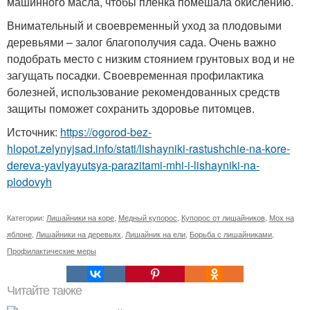
машинного масла, чтобы пленка помешала окислению.
Внимательный и своевременный уход за плодовыми
деревьями – залог благополучия сада. Очень важно
подобрать место с низким стоянием грунтовых вод и не
загущать посадки. Своевременная профилактика
болезней, использование рекомендованных средств
защиты поможет сохранить здоровье питомцев.
Источник:
https://ogorod-bez-
hlopot.zelynyjsad.info/stati/lishayniki-rastushchie-na-kore-
dereva-yavlyayutsya-parazitami-mhi-i-lishayniki-na-
plodovyh
Категории:
Лишайники на коре
,
Медный купорос
,
Купорос от лишайников
,
Мох на
яблоне
,
Лишайники на деревьях
,
Лишайник на ели
,
Борьба с лишайниками
,
Профилактические меры
Читайте также