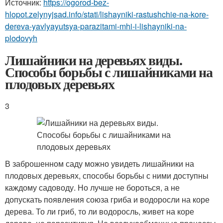
Источник:
https://ogorod-bez-
hlopot.zelynyjsad.info/stati/lishayniki-rastushchie-na-kore-
dereva-yavlyayutsya-parazitami-mhi-i-lishayniki-na-
plodovyh
Лишайники на деревьях виды.
Способы борьбы с лишайниками на
плодовых деревьях
3
В заброшенном саду можно увидеть лишайники на
плодовых деревьях, способы борьбы с ними доступны
каждому садоводу. Но лучше не бороться, а не
допускать появления союза гриба и водоросли на коре
дерева. То ли гриб, то ли водоросль, живет на коре