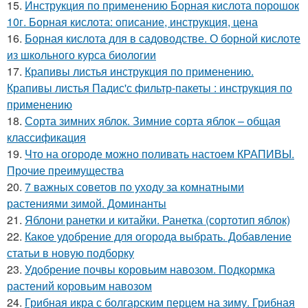
15.
Инструкция по применению Борная кислота порошок
10г. Борная кислота: описание, инструкция, цена
16.
Борная кислота для в садоводстве. О борной кислоте
из школьного курса биологии
17.
Крапивы листья инструкция по применению.
Крапивы листья Падис'с фильтр-пакеты : инструкция по
применению
18.
Сорта зимних яблок. Зимние сорта яблок – общая
классификация
19.
Что на огороде можно поливать настоем КРАПИВЫ.
Прочие преимущества
20.
7 важных советов по уходу за комнатными
растениями зимой. Доминанты
21.
Яблони ранетки и китайки. Ранетка (сортотип яблок)
22.
Какое удобрение для огорода выбрать. Добавление
статьи в новую подборку
23.
Удобрение почвы коровьим навозом. Подкормка
растений коровьим навозом
24.
Грибная икра с болгарским перцем на зиму. Грибная