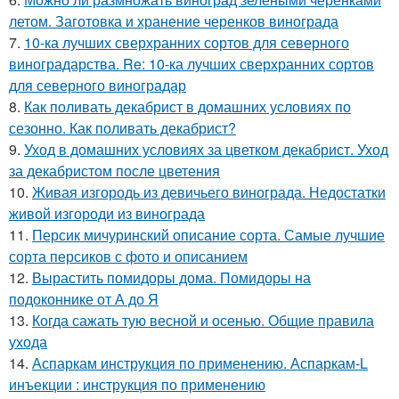
летом. Заготовка и хранение черенков винограда
7.
10-ка лучших сверхранних сортов для северного
виноградарства. Re: 10-ка лучших сверхранних сортов
для северного виноградар
8.
Как поливать декабрист в домашних условиях по
сезонно. Как поливать декабрист?
9.
Уход в домашних условиях за цветком декабрист. Уход
за декабристом после цветения
10.
Живая изгородь из девичьего винограда. Недостатки
живой изгороди из винограда
11.
Персик мичуринский описание сорта. Самые лучшие
сорта персиков с фото и описанием
12.
Вырастить помидоры дома. Помидоры на
подоконнике от А до Я
13.
Когда сажать тую весной и осенью. Общие правила
ухода
14.
Аспаркам инструкция по применению. Аспаркам-L
инъекции : инструкция по применению