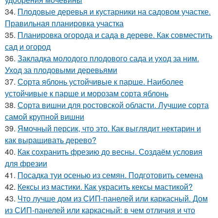
34.
Плодовые деревья и кустарники на садовом участке.
Правильная планировка участка
35.
Планировка огорода и сада в дереве. Как совместить
сад и огород
36.
Закладка молодого плодового сада и уход за ним.
Уход за плодовыми деревьями
37.
Сорта яблонь устойчивые к парше. Наиболее
устойчивые к парше и морозам сорта яблонь
38.
Сорта вишни для ростовской области. Лучшие сорта
самой крупной вишни
39.
Ямочный персик, что это. Как выглядит нектарин и
как выращивать дерево?
40.
Как сохранить фрезию до весны. Создаём условия
для фрезии
41.
Посадка туи осенью из семян. Подготовить семена
42.
Кексы из мастики. Как украсить кексы мастикой?
43.
Что лучше дом из СИП-панелей или каркасный. Дом
из СИП-панелей или каркасный: в чем отличия и что