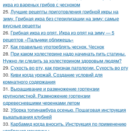
икра из вареных грибов с чесноком
25.
Лучшие рецепты приготовления грибной икры на
зиму. Грибная икра без стерилизации на зиму: самые
вкусные рецепты
26.
Грибная икра из опят. Икра из опят на зиму — 5
рецептов «Пальчики оближешь»
27.
Как правильно употреблять чеснок. Чеснок
28.
При каком холестерине надо начинать пить статины.
Нужно ли следить за холестерином здоровым людям?
29.
Сухость во рту, как признак патологии. Сухость во рту
30.
Киви когда урожай. Создание условий для
комнатного содержания
31.
Выращивание и размножение гортензии
крупнолистной. Размножение гортензии
одревесневшими черенками летом
32.
Уборка топинамбура осенью. Пошаговая инструкция
выкапывания клубней
33.
Карбамид когда вносить. Инструкция по применению
удобрения мочевины