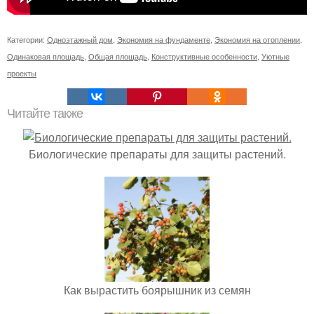
Категории:
Одноэтажный дом
,
Экономия на фундаменте
,
Экономия на отоплении
,
Одинаковая площадь
,
Общая площадь
,
Конструктивные особенности
,
Уютные
проекты
Читайте также
Биологические препараты для защиты растений.
Как вырастить боярышник из семян