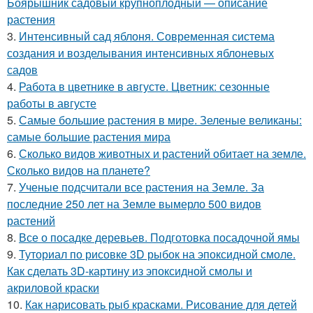
Боярышник садовый крупноплодный — описание
растения
3.
Интенсивный сад яблоня. Современная система
создания и возделывания интенсивных яблоневых
садов
4.
Работа в цветнике в августе. Цветник: сезонные
работы в августе
5.
Самые большие растения в мире. Зеленые великаны:
самые большие растения мира
6.
Сколько видов животных и растений обитает на земле.
Сколько видов на планете?
7.
Ученые подсчитали все растения на Земле. За
последние 250 лет на Земле вымерло 500 видов
растений
8.
Все о посадке деревьев. Подготовка посадочной ямы
9.
Туториал по рисовке 3D рыбок на эпоксидной смоле.
Как сделать 3D-картину из эпоксидной смолы и
акриловой краски
10.
Как нарисовать рыб красками. Рисование для детей