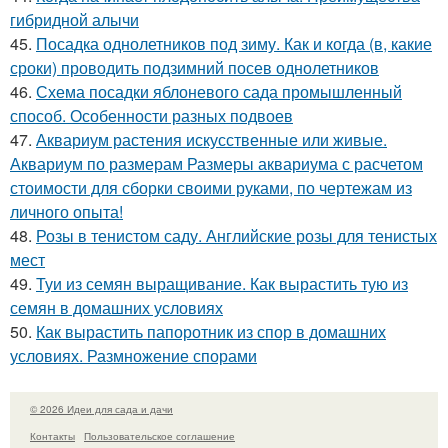
гибридной алычи
45.
Посадка однолетников под зиму. Как и когда (в, какие
сроки) проводить подзимний посев однолетников
46.
Схема посадки яблоневого сада промышленный
способ. Особенности разных подвоев
47.
Аквариум растения искусственные или живые.
Аквариум по размерам Размеры аквариума с расчетом
стоимости для сборки своими руками, по чертежам из
личного опыта!
48.
Розы в тенистом саду. Английские розы для тенистых
мест
49.
Туи из семян выращивание. Как вырастить тую из
семян в домашних условиях
50.
Как вырастить папоротник из спор в домашних
условиях. Размножение спорами
© 2026 Идеи для сада и дачи
Контакты
Пользовательское соглашение