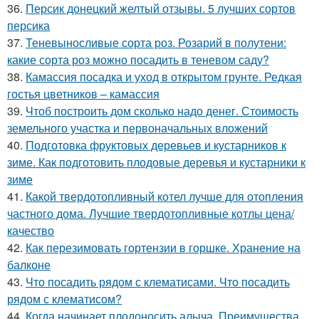
36.
Персик донецкий желтый отзывы. 5 лучших сортов
персика
37.
Теневыносливые сорта роз. Розарий в полутени:
какие сорта роз можно посадить в теневом саду?
38.
Камассия посадка и уход в открытом грунте. Редкая
гостья цветников – камассия
39.
Чтоб построить дом сколько надо денег. Стоимость
земельного участка и первоначальных вложений
40.
Подготовка фруктовых деревьев и кустарников к
зиме. Как подготовить плодовые деревья и кустарники к
зиме
41.
Какой твердотопливный котел лучше для отопления
частного дома. Лучшие твердотопливные котлы цена/
качество
42.
Как перезимовать гортензии в горшке. Хранение на
балконе
43.
Что посадить рядом с клематисами. Что посадить
рядом с клематисом?
44.
Когда начинает плодоносить алыча. Преимущества