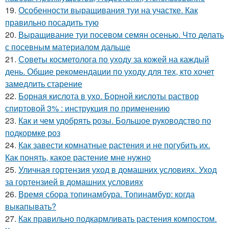
19.
Особенности выращивания туи на участке. Как
правильно посадить тую
20.
Выращивание туи посевом семян осенью. Что делать
с посевным материалом дальше
21.
Советы косметолога по уходу за кожей на каждый
день. Общие рекомендации по уходу для тех, кто хочет
замедлить старение
22.
Борная кислота в ухо. Борной кислоты раствор
спиртовой 3% : инструкция по применению
23.
Как и чем удобрять розы. Большое руководство по
подкормке роз
24.
Как завести комнатные растения и не погубить их.
Как понять, какое растение мне нужно
25.
Уличная гортензия уход в домашних условиях. Уход
за гортензией в домашних условиях
26.
Время сбора топинамбура. Топинамбур: когда
выкапывать?
27.
Как правильно подкармливать растения компостом.