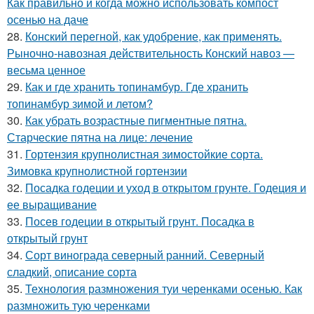
Как правильно и когда можно использовать компост
осенью на даче
28.
Конский перегной, как удобрение, как применять.
Рыночно-навозная действительность Конский навоз —
весьма ценное
29.
Как и где хранить топинамбур. Где хранить
топинамбур зимой и летом?
30.
Как убрать возрастные пигментные пятна.
Старческие пятна на лице: лечение
31.
Гортензия крупнолистная зимостойкие сорта.
Зимовка крупнолистной гортензии
32.
Посадка годеции и уход в открытом грунте. Годеция и
ее выращивание
33.
Посев годеции в открытый грунт. Посадка в
открытый грунт
34.
Сорт винограда северный ранний. Северный
сладкий, описание сорта
35.
Технология размножения туи черенками осенью. Как
размножить тую черенками