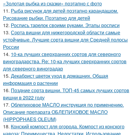
«Золотая рыбка из сказки» поэтапно с фото
11.
Рыба рисунок для детей поэтапно карандашом.
Рисование рыбки. Поэтапно для детей
12.
Роспись тарелок своими руками. Этапы росписи
13.
Сорта вишни для нижегородской области самые
устойчивые. Лучшие сорта вишни для Средней полосы
России
14.
10-ка лучших сверхранних сортов для северного
виноградарства. Re: 10-ка лучших сверхранних сортов
для северного виноградар
15.
Декабрист цветок уход в домашних. Общая
информация о растении
16.
Поздние сорта вишни. ТОП-45 самых лучших сортов
вишни в 2022 году
17.
Облепиховое МАСЛО инструкция по применению.
Описание препарата ОБЛЕПИХОВОЕ МАСЛО
(HIPPOPHAES OLEUM)
18.
Конский компост для огорода. Компост из конского
навоза: Преимущества, Недостатки, Использование