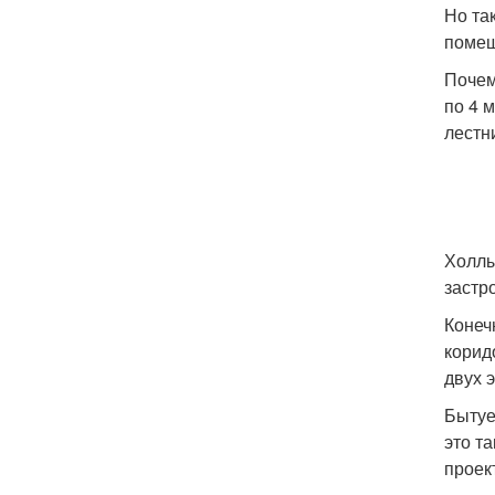
Но та
помещ
Почем
по 4 
лестн
Холлы
застр
Конеч
корид
двух 
Бытуе
это т
проек