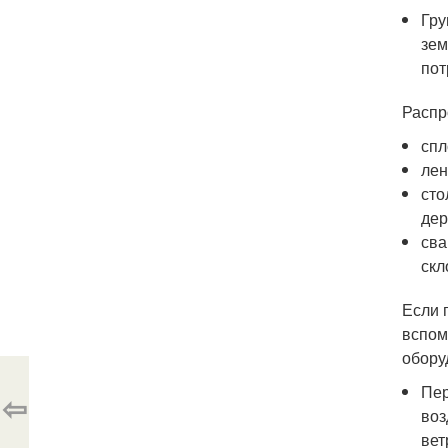
Гру
зем
пот
Распр
спл
лен
сто
дер
сва
скл
Если 
вспом
обору
Пер
⇦
воз
вет