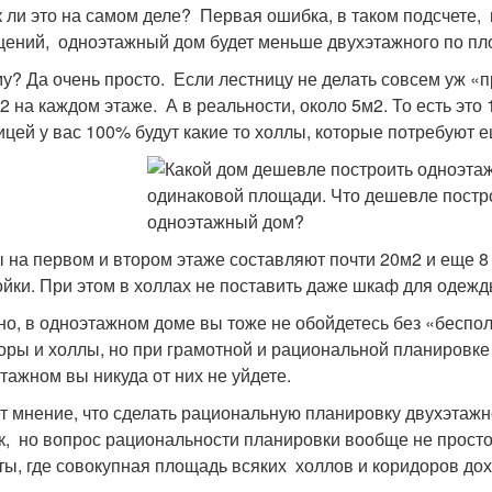
к ли это на самом деле? Первая ошибка, в таком подсчете
ений, одноэтажный дом будет меньше двухэтажного по пл
у? Да очень просто. Если лестницу не делать совсем уж «
м2 на каждом этаже. А в реальности, около 5м2. То есть эт
ицей у вас 100% будут какие то холлы, которые потребуют
 на первом и втором этаже составляют почти 20м2 и еще 8 
ойки. При этом в холлах не поставить даже шкаф для одежд
но, в одноэтажном доме вы тоже не обойдетесь без «беспо
оры и холлы, но при грамотной и рациональной планировке 
этажном вы никуда от них не уйдете.
т мнение, что сделать рациональную планировку двухэтажн
ак, но вопрос рациональности планировки вообще не прост
ты, где совокупная площадь всяких холлов и коридоров до