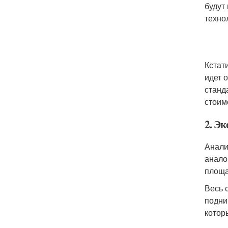
будут
техно
Кстат
идет 
станд
стоим
2. Э
Анали
анало
площа
Весь 
подни
котор