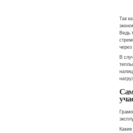
Так к
эконо
Ведь 
стрем
через
В слу
теплы
налиц
нагру
Сам
уча
Грамо
экспл
Какие