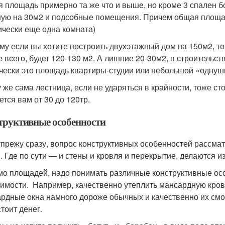
 площадь примерно та же что и выше, но кроме 3 спален б
ную на 30м2 и подсобные помещения. Причем общая площад
ически еще одна комната)
му если вы хотите построить двухэтажный дом на 150м2, т
е всего, будет 120-130 м2. А лишние 20-30м2, в строительс
чески это площадь квартиры-студии или небольшой «однуш
у же сама лестница, если не ударяться в крайности, тоже с
ется вам от 30 до 120тр.
труктивные особенности
прежу сразу, вопрос конструктивных особенностей рассмат
. Где по сути — и стены и кровля и перекрытие, делаются и
о площадей, надо понимать различные конструктивные особ
оимости. Например, качественно утеплить мансардную кро
рдные окна намного дороже обычных и качественно их смон
тоит денег.