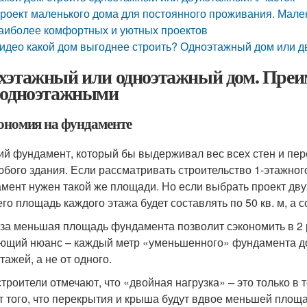
роект маленького дома для постоянного проживания. Мале
аиболее комфортных и уютных проектов
идео какой дом выгоднее строить? Одноэтажный дом или д
хэтажный или одноэтажный дом. Преи
 одноэтажными
кономия на фундаменте
ий фундамент, который бы выдерживал вес всех стен и пер
юбого здания. Если рассматривать строительство 1-этажного
мент нужен такой же площади. Но если выбрать проект двух
него площадь каждого этажа будет составлять по 50 кв. м, а
аза меньшая площадь фундамента позволит сэкономить в 2 
ющий нюанс – каждый метр «уменьшенного» фундамента до
тажей, а не от одного.
строители отмечают, что «двойная нагрузка» – это только в 
ет того, что перекрытия и крыша будут вдвое меньшей площа