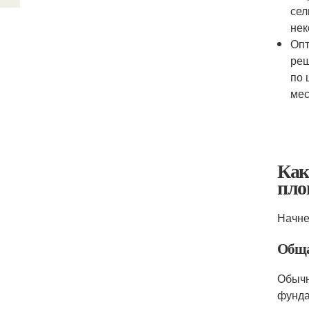
сел
нек
Опт
реш
по 
мес
Как
пло
Начне
Обща
Обычн
фунда