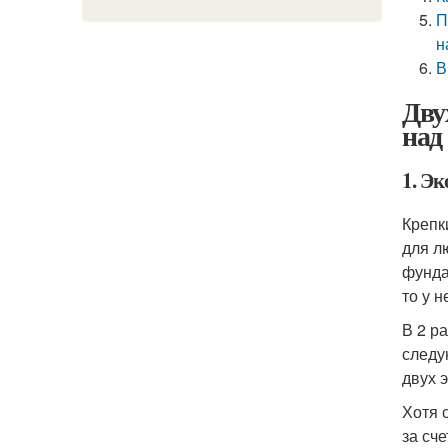
П
н
В
Дву
над
1. Э
Крепк
для л
фунда
то у 
В 2 р
следу
двух э
Хотя 
за сч