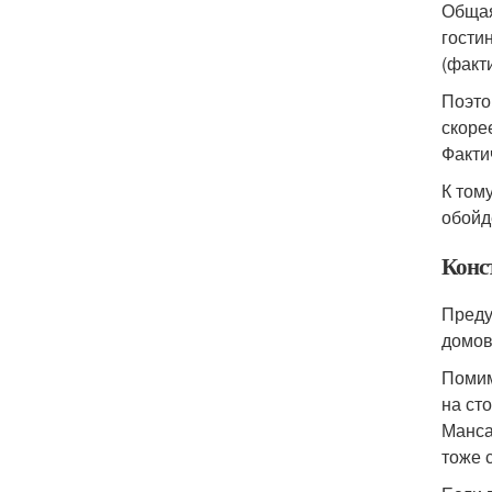
Общая
гости
(факт
Поэто
скоре
Факти
К том
обойд
Конс
Преду
домов
Помим
на ст
Манса
тоже с