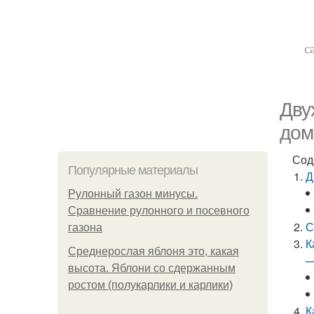
с
Дву
дом
Сод
Популярные материалы
Д
Рулонный газон минусы.
Сравнение рулонного и посевного
С
газона
К
Среднерослая яблоня это, какая
—
высота. Яблони со сдержанным
ростом (полукарлики и карлики)
К