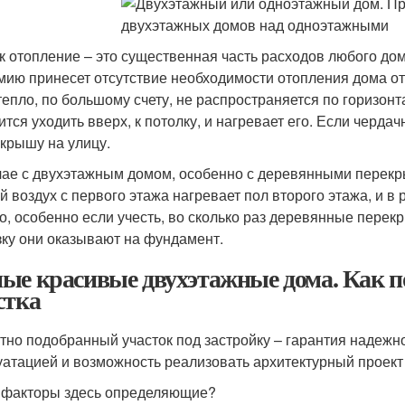
ак отопление – это существенная часть расходов любого до
мию принесет отсутствие необходимости отопления дома о
тепло, по большому счету, не распространяется по горизон
ится уходить вверх, к потолку, и нагревает его. Если черда
 крышу на улицу.
чае с двухэтажным домом, особенно с деревянными перек
й воздух с первого этажа нагревает пол второго этажа, и в 
о, особенно если учесть, во сколько раз деревянные перек
зку они оказывают на фундамент.
ые красивые двухэтажные дома. Как п
стка
тно подобранный участок под застройку – гарантия надежн
уатацией и возможность реализовать архитектурный проект
 факторы здесь определяющие?