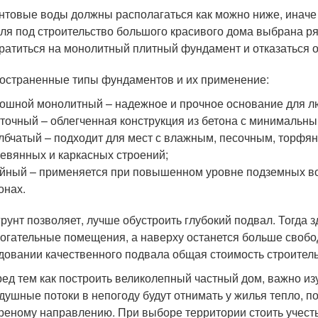
нтовые воды должны располагаться как можно ниже, иначе
ля под строительство большого красивого дома выбрана р
ратиться на монолитный плитный фундамент и отказаться 
остраненные типы фундаментов и их применение:
ошной монолитный – надежное и прочное основание для л
точный – облегченная конструкция из бетона с минимальн
лбчатый – подходит для мест с влажным, песочным, торфя
евянных и каркасных строений;
йный – применяется при повышенном уровне подземных вод
онах.
грунт позволяет, лучше обустроить глубокий подвал. Тогда 
огательные помещения, а наверху останется больше свобод
довании качественного подвала общая стоимость строитель
ед тем как построить великолепный частный дом, важно изу
душные потоки в непогоду будут отнимать у жилья тепло, п
реному направлению. При выборе территории стоить учест