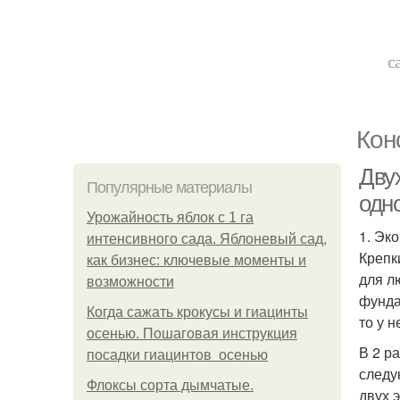
с
Кон
Дву
Популярные материалы
одн
Урожайность яблок с 1 га
1. Эк
интенсивного сада. Яблоневый сад,
Крепк
как бизнес: ключевые моменты и
для л
возможности
фунда
Когда сажать крокусы и гиацинты
то у 
осенью. Пошаговая инструкция
В 2 р
посадки гиацинтов осенью
следу
Флоксы сорта дымчатые.
двух э