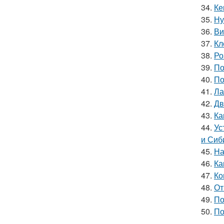
34.
Ке
35.
Ну
36.
Ви
37.
Кл
38.
Ро
39.
По
40.
По
41.
Ла
42.
Дв
43.
Ка
44.
Ус
и Сиб
45.
На
46.
Ка
47.
Ко
48.
От
49.
По
50.
По