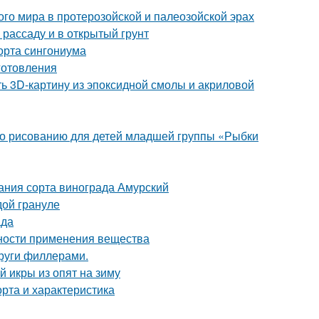
о мира в протерозойской и палеозойской эрах
 рассаду и в открытый грунт
орта сингониума
иготовления
ть 3D-картину из эпоксидной смолы и акриловой
 по рисованию для детей младшей группы «Рыбки
ания сорта винограда Амурский
дой грануле
ада
нности применения вещества
круги филлерами.
й икры из опят на зиму
рта и характеристика