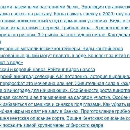
выми наземными растениями были.. Эволюция органическог
адка свеклы на рассаду. Когда сажать свеклу в 2023 году на
гониум ножколистный уход в домашних условиях. Виды и с
бная икра на зиму с перцем. Грибная икра – 5 рецептов пр
ориал по рисовке 3D рыбок на эпоксидной смоле. Как сдела
и
мусорные металлические контейнеры. Виды контейнеров
исованные рыбки могут плавать в воде. Конспект занятия
ют в воде»
ский и коровий навоз. Рейтинг видов навоза
рский виноград селекции А.И потапенко. История выращив
перфосфат это мочевина или нет. Живительная сила в каж
е о винограде для начинающих. Особенности роста виногр
рная кислота и ее применение на садовом участке. Особе
к избавиться от мешков и синяков под глазами. Как убрать 
ибная икры из опят на зиму в банках. Приготовление грибно
шня кентская описание сорта. Вишня Кентская: описание со
к посадить зимой крупномеры сибирского кедра