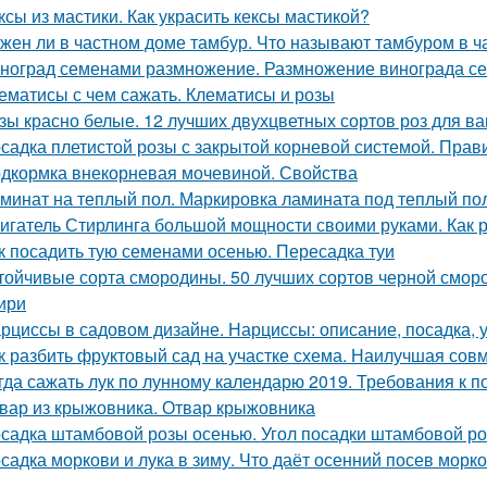
ксы из мастики. Как украсить кексы мастикой?
жен ли в частном доме тамбур. Что называют тамбуром в ч
ноград семенами размножение. Размножение винограда с
ематисы с чем сажать. Клематисы и розы
зы красно белые. 12 лучших двухцветных сортов роз для в
садка плетистой розы с закрытой корневой системой. Прав
дкормка внекорневая мочевиной. Свойства
минат на теплый пол. Маркировка ламината под теплый по
игатель Стирлинга большой мощности своими руками. Как р
к посадить тую семенами осенью. Пересадка туи
тойчивые сорта смородины. 50 лучших сортов черной смор
ири
рциссы в садовом дизайне. Нарциссы: описание, посадка, 
к разбить фруктовый сад на участке схема. Наилучшая сов
гда сажать лук по лунному календарю 2019. Требования к п
вар из крыжовника. Отвар крыжовника
садка штамбовой розы осенью. Угол посадки штамбовой ро
садка моркови и лука в зиму. Что даёт осенний посев морк