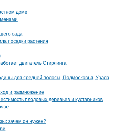
астном доме
еменами
ашего сада
ила посадки растения
л
аботает двигатель Стирлинга
одины для средней полосы, Подмосковья, Урала
уход и размножение
местимость плодовых деревьев и кустарников
очве
зы: зачем он нужен?
ови