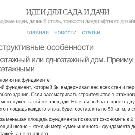
ИДЕИ ДЛЯ САДА И ДАЧИ
адовые идеи, дачный стиль, тонкости ландшафтного дизай
главная
новости
статьи
структивные особенности
хэтажный или одноэтажный дом. Преимущ
оэтажными
ономия на фундаменте
ий фундамент, который бы выдерживал вес всех стен и пер
юбого здания. Если рассматривать строительство 1-этажного
мент нужен такой же площади. Но если выбрать проект двух
него площадь каждого этажа будет составлять по 50 кв. м, а
аза меньшая площадь фундамента позволит сэкономить в 2 
ющий нюанс – каждый метр «уменьшенного» фундамента до
тажей, а не от одного.