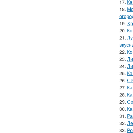
17.
Ка
18.
Мо
огоро
19.
Хр
20.
Ко
21.
Лу
вкусн
22.
Ко
23.
Ли
24.
Ли
25.
Ка
26.
Се
27.
Ка
28.
Ка
29.
Со
30.
Ка
31.
Ра
32.
Ле
33.
Ро