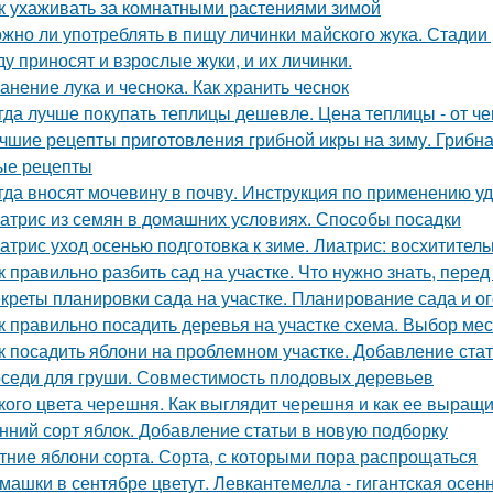
к ухаживать за комнатными растениями зимой
жно ли употреблять в пищу личинки майского жука. Стадии
ду приносят и взрослые жуки, и их личинки.
анение лука и чеснока. Как хранить чеснок
гда лучше покупать теплицы дешевле. Цена теплицы - от че
чшие рецепты приготовления грибной икры на зиму. Грибна
ые рецепты
гда вносят мочевину в почву. Инструкция по применению у
атрис из семян в домашних условиях. Способы посадки
атрис уход осенью подготовка к зиме. Лиатрис: восхитител
к правильно разбить сад на участке. Что нужно знать, перед
креты планировки сада на участке. Планирование сада и ог
к правильно посадить деревья на участке схема. Выбор мес
к посадить яблони на проблемном участке. Добавление ста
седи для груши. Совместимость плодовых деревьев
кого цвета черешня. Как выглядит черешня и как ее выращ
нний сорт яблок. Добавление статьи в новую подборку
тние яблони сорта. Сорта, с которыми пора распрощаться
машки в сентябре цветут. Левкантемелла - гигантская осе