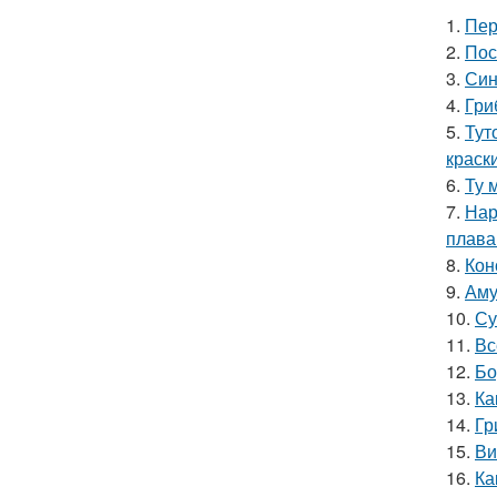
1.
Пер
2.
Пос
3.
Син
4.
Гри
5.
Тут
краск
6.
Ту 
7.
Нар
плава
8.
Кон
9.
Аму
10.
Су
11.
Вс
12.
Бо
13.
Ка
14.
Гр
15.
Ви
16.
Ка