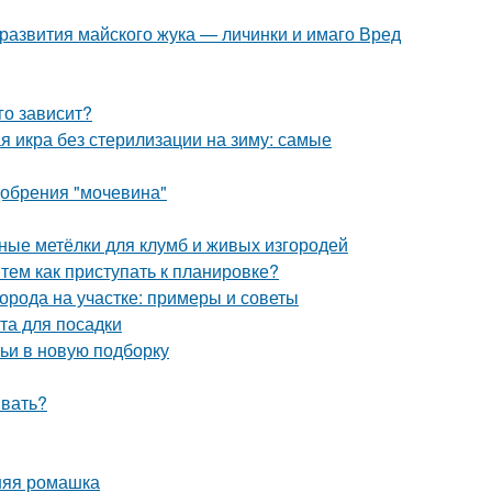
 развития майского жука — личинки и имаго Вред
го зависит?
я икра без стерилизации на зиму: самые
добрения "мочевина"
ьные метёлки для клумб и живых изгородей
 тем как приступать к планировке?
орода на участке: примеры и советы
та для посадки
тьи в новую подборку
ивать?
нняя ромашка