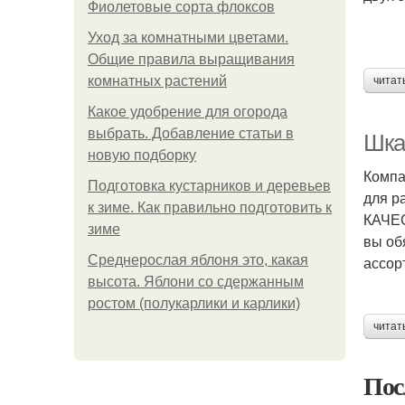
Фиолетовые сорта флоксов
Уход за комнатными цветами.
Общие правила выращивания
комнатных растений
читат
Какое удобрение для огорода
выбрать. Добавление статьи в
Шка
новую подборку
Компа
Подготовка кустарников и деревьев
для р
к зиме. Как правильно подготовить к
КАЧЕС
зиме
вы об
Среднерослая яблоня это, какая
ассор
высота. Яблони со сдержанным
ростом (полукарлики и карлики)
читат
Пос