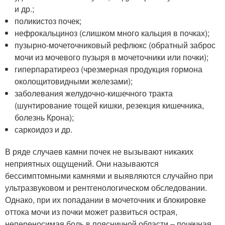
и др.;
поликистоз почек;
нефрокальциноз (слишком много кальция в почках);
пузырно-мочеточниковый рефлюкс (обратный заброс
мочи из мочевого пузыря в мочеточники или почки);
гиперпаратиреоз (чрезмерная продукция гормона
околощитовидными железами);
заболевания желудочно-кишечного тракта
(шунтирование тощей кишки, резекция кишечника,
болезнь Крона);
саркоидоз и др.
В ряде случаев камни почек не вызывают никаких
неприятных ощущений. Они называются
бессимптомными камнями и выявляются случайно при
ультразвуковом и рентгенологическом обследовании.
Однако, при их попадании в мочеточник и блокировке
оттока мочи из почки может развиться острая,
непереносимая боль в поясничной области – почечная