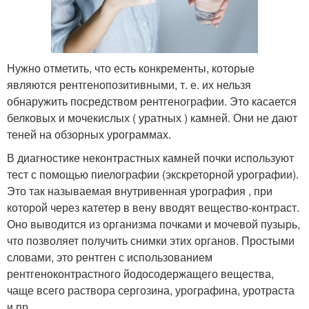
Нужно отметить, что есть конкременты, которые
являются рентгенопозитивными, т. е. их нельзя
обнаружить посредством рентгенографии. Это касается
белковых и мочекислых ( уратных ) камней. Они не дают
теней на обзорных урограммах.
В диагностике неконтрастных камней почки используют
тест с помощью пиелографии (экскреторной урографии).
Это так называемая внутривенная урография , при
которой через катетер в вену вводят вещество-контраст.
Оно выводится из организма почками и мочевой пузырь,
что позволяет получить снимки этих органов. Простыми
словами, это рентген с использованием
рентгеноконтрастного йодосодержащего вещества,
чаще всего раствора сергозина, урографина, уротраста
и пр.