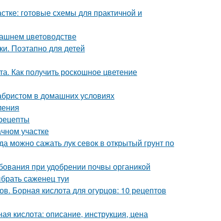
стке: готовые схемы для практичной и
машнем цветоводстве
и. Поэтапно для детей
та. Как получить роскошное цветение
кабристом в домашних условиях
ления
 рецепты
ачном участке
гда можно сажать лук севок в открытый грунт по
ребования при удобрении почвы органикой
ыбрать саженец туи
в. Борная кислота для огурцов: 10 рецептов
ая кислота: описание, инструкция, цена