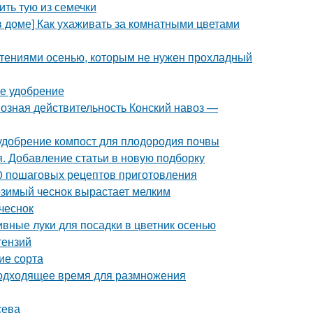
ть тую из семечки
в доме] Как ухаживать за комнатными цветами
стениями осенью, которым не нужен прохладный
ее удобрение
возная действительность Конский навоз —
 удобрение компост для плодородия почвы
я. Добавление статьи в новую подборку
10 пошаговых рецептов приготовления
озимый чеснок вырастает мелким
чеснок
вные луки для посадки в цветник осенью
тензий
ие сорта
Подходящее время для размножения
сева