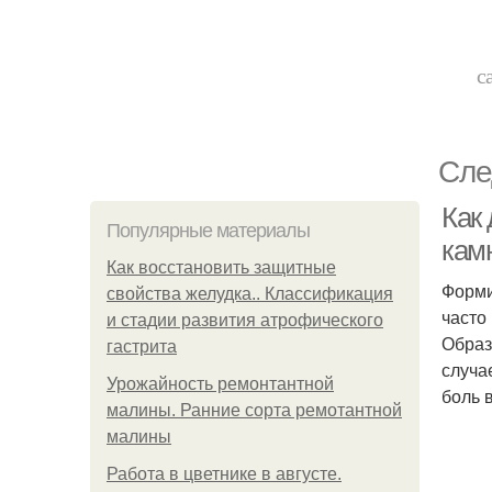
с
Сле
Как 
Популярные материалы
камн
Как восстановить защитные
Форми
свойства желудка.. Классификация
часто
и стадии развития атрофического
Образ
гастрита
случа
Урожайность ремонтантной
боль 
малины. Ранние сорта ремотантной
малины
Работа в цветнике в августе.