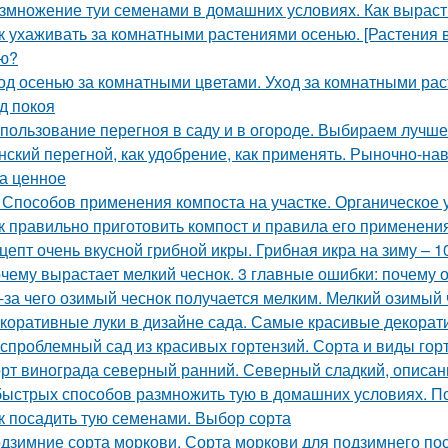
змножение туи семенами в домашних условиях. Как вырасти
к ухаживать за комнатными растениями осенью. [Растения 
ю?
од осенью за комнатными цветами. Уход за комнатными ра
д покоя
пользование перегноя в саду и в огороде. Выбираем лучш
нский перегной, как удобрение, как применять. Рыночно-на
а ценное
 Способов применения компоста на участке. Органическое
к правильно приготовить компост и правила его применени
цепт очень вкусной грибной икры. Грибная икра на зиму – 
чему вырастает мелкий чеснок. 3 главные ошибки: почему 
-за чего озимый чеснок получается мелким. Мелкий озимый 
коративные луки в дизайне сада. Самые красивые декорати
спроблемный сад из красивых гортензий. Сорта и виды гор
рт винограда северный ранний. Северный сладкий, описан
быстрых способов размножить тую в домашних условиях. 
к посадить тую семенами. Выбор сорта
дзимние сорта моркови. Сорта моркови для подзимнего по