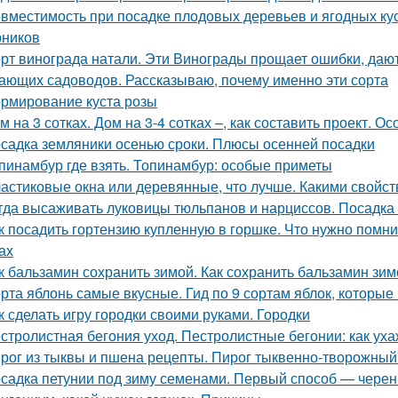
вместимость при посадке плодовых деревьев и ягодных ку
рников
рт винограда натали. Эти Винограды прощает ошибки, даю
ающих садоводов. Рассказываю, почему именно эти сорта
рмирование куста розы
м на 3 сотках. Дом на 3-4 сотках –, как составить проект. 
садка земляники осенью сроки. Плюсы осенней посадки
пинамбур где взять. Топинамбур: особые приметы
астиковые окна или деревянные, что лучше. Какими свойс
гда высаживать луковицы тюльпанов и нарциссов. Посадка 
к посадить гортензию купленную в горшке. Что нужно помн
ах
к бальзамин сохранить зимой. Как сохранить бальзамин зим
рта яблонь самые вкусные. Гид по 9 сортам яблок, которые
к сделать игру городки своими руками. Городки
стролистная бегония уход. Пестролистные бегонии: как ух
рог из тыквы и пшена рецепты. Пирог тыквенно-творожный
садка петунии под зиму семенами. Первый способ — чере