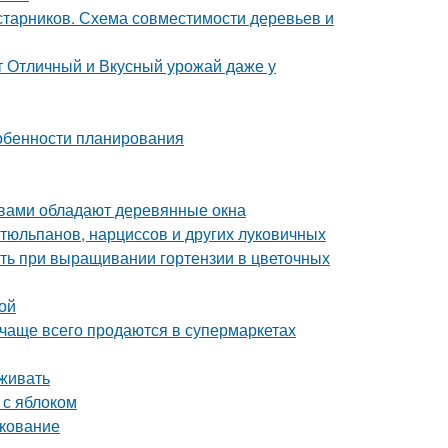
старников. Схема совместимости деревьев и
т Отличный и Вкусный урожай даже у
Особенности планирования
твами обладают деревянные окна
тюльпанов, нарциссов и других луковичных
ить при выращивании гортензии в цветочных
ой
 чаще всего продаются в супермаркетах
аживать
 с яблоком
нкование