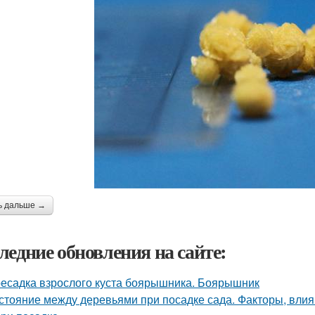
ь дальше →
ледние обновления на сайте:
есадка взрослого куста боярышника. Боярышник
стояние между деревьями при посадке сада. Факторы, вли