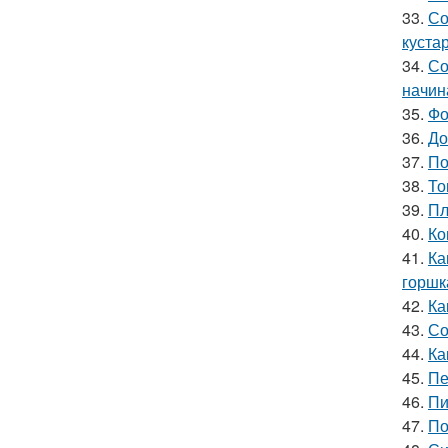
33.
Со
куста
34.
Со
начин
35.
Фо
36.
До
37.
По
38.
То
39.
Пл
40.
Ко
41.
Ка
горшк
42.
Ка
43.
Со
44.
Ка
45.
Пе
46.
Пи
47.
По