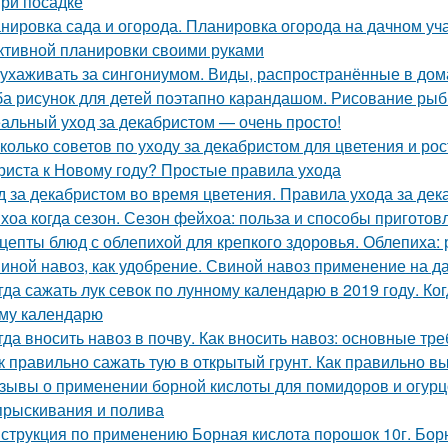
при посадке
нировка сада и огорода. Планировка огорода на дачном уча
тивной планировки своими руками
 ухаживать за сингониумом. Виды, распространённые в до
а рисунок для детей поэтапно карандашом. Рисование рыбк
альный уход за декабристом — очень просто!
колько советов по уходу за декабристом для цветения и рос
риста к Новому году? Простые правила ухода
д за декабристом во время цветения. Правила ухода за де
хоа когда сезон. Сезон фейхоа: польза и способы приготов
цепты блюд с облепихой для крепкого здоровья. Облепиха:
иной навоз, как удобрение. Свиной навоз применение на д
гда сажать лук севок по лунному календарю в 2019 году. Ко
му календарю
гда вносить навоз в почву. Как вносить навоз: основные т
к правильно сажать тую в открытый грунт. Как правильно в
зывы о применении борной кислоты для помидоров и огурцо
прыскивания и полива
струкция по применению Борная кислота порошок 10г. Борн