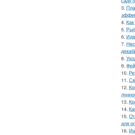
саду 
3.
Пла
эффек
4.
Как
5.
Рыб
6.
Иде
7.
Нес
декаб
8.
Ухо
9.
Фей
10.
Ре
11.
Св
12.
Ко
лунно
13.
Ко
14.
Ка
15.
От
для о
16.
Ин