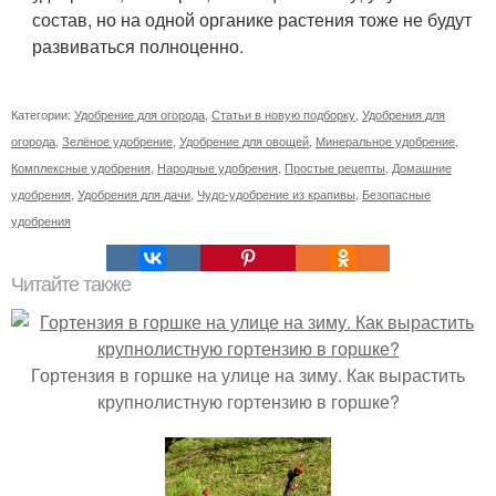
состав, но на одной органике растения тоже не будут
развиваться полноценно.
Категории:
Удобрение для огорода
,
Статьи в новую подборку
,
Удобрения для
огорода
,
Зелёное удобрение
,
Удобрение для овощей
,
Минеральное удобрение
,
Комплексные удобрения
,
Народные удобрения
,
Простые рецепты
,
Домашние
удобрения
,
Удобрения для дачи
,
Чудо-удобрение из крапивы
,
Безопасные
удобрения
Читайте также
Гортензия в горшке на улице на зиму. Как вырастить
крупнолистную гортензию в горшке?