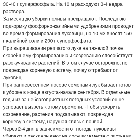
30-40 г суперфосфата. На 10 м расходуют 3-4 ведра
раствора.
За месяц до уборки поливы прекращают. Последнюю
подкормку фосфорно-калийными удобрениями проводят
во время формирования луковицы, на 10 м2 вносят 150
г калийной соли и 200 г суперфосфата.
При выращивании репчатого лука на тяжелой почве
скорейшему формированию и созреванию способствует
разокучивание растений. В этом случае осторожно, не
повреждая корневую систему, почву отгребают от
луковиц.
При ранневесеннем посеве семенами лук бывает готов
к уборке в конце августа-начале сентября. В отдельные
годы из-за неблагоприятных погодных условий он не
успевает вызреть к этому времени. Чтобы ускорить
созревание, растения подкапывают, повреждая
корневую систему, нарушая связь с почвой.
Через 2-4 дня в зависимости от погоды луковицы
убирают и раскладывают на досушку вместе с листьями.