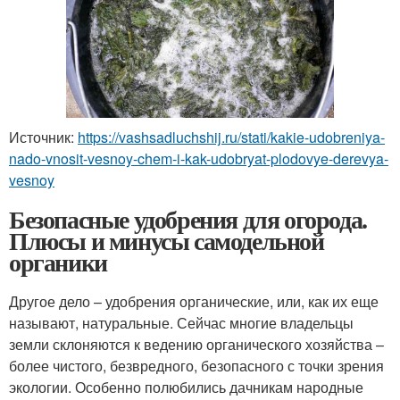
Источник:
https://vashsadluchshij.ru/stati/kakie-udobreniya-
nado-vnosit-vesnoy-chem-i-kak-udobryat-plodovye-derevya-
vesnoy
Безопасные удобрения для огорода.
Плюсы и минусы самодельной
органики
Другое дело – удобрения органические, или, как их еще
называют, натуральные. Сейчас многие владельцы
земли склоняются к ведению органического хозяйства –
более чистого, безвредного, безопасного с точки зрения
экологии. Особенно полюбились дачникам народные