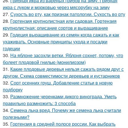
26.
Грибная икра из вареных грибов на зиму. Грибная
икра с луком и морковью через мясорубку на зиму
27.
Сухость во рту, как признак патологии. Сухость во рту
28.
Гортензия крупнолистная или садовая. Гортензия
крупнолистная: описание сортов и выращивание
29.
Годеция выращивание из семян когда сажать и как
ухаживать. Основные принципы ухода и посадки
годеции
30.
На яблоне засохли ветки. Яблоня сохнет, потому, что
болеет плодовой гнилью (монилиозом)
31.
Какие плодовые деревья нельзя сажать рядом друг с
другом. Схема совместимости деревьев и кустарников
32.
Сорт осенних груш. Добавление статьи в новую
подборку
33.
Размножение черенками дикого винограда. Уметь
правильно размножить: 3 способа
34.
Семена льна вред. Почему же семена льна считали
полезными?
35.
Гортензия в средней полосе россии. Как выбрать