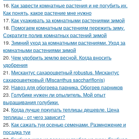
16.
Как завести комнатные растения и не погубить их.
Как понять, какое растение мне нужно
17.
Как ухаживать за комнатными растениями зимой
18.
Помогаем комнатным растениям пережить зиму.
Сократите полив комнатных растений зимой
19.
Зимний уход за комнатными растениями. Уход за
комнатными растениями зимой
20.
Чем удобрить землю весной. Когда вносить
удобрения
21.
Мискантус сахароцветный robustus. Мискантус
сахароцветковый (Miscanthus sacchariflonis)
22.
Навоз для обогрева парника. Обогрев парников
23.
Голубике нужен ли опылитель. Мой опыт
выращивания голубики.
24.
Когда лучше покупать теплицы дешевле. Цена
теплицы - от чего зависит?
25.
Как сажать туи осенью семенами. Размножение и
посадка туи