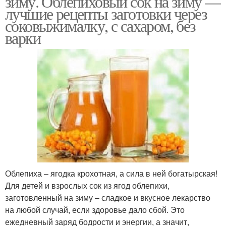
зиму. Облепиховый сок на зиму —
лучшие рецепты заготовки через
соковыжималку, с сахаром, без
варки
Американский рецепт
Пошаговый рецепт
Рецепт с фото
Интересные рецепты
Рецепты в домашних
Рецепты с физалисом
условиях
Облепиха – ягодка крохотная, а сила в ней богатырская!
Для детей и взрослых сок из ягод облепихи,
заготовленный на зиму – сладкое и вкусное лекарство
Рецепт в мультиварке
на любой случай, если здоровье дало сбой. Это
ежедневный заряд бодрости и энергии, а значит,