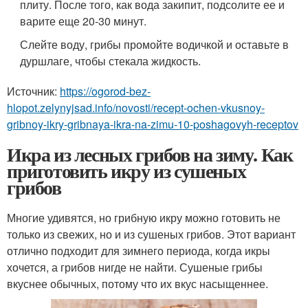
плиту. После того, как вода закипит, подсолите ее и
варите еще 20-30 минут.
Слейте воду, грибы промойте водичкой и оставьте в
дуршлаге, чтобы стекала жидкость.
Источник:
https://ogorod-bez-
hlopot.zelynyjsad.info/novosti/recept-ochen-vkusnoy-
gribnoy-ikry-gribnaya-ikra-na-zimu-10-poshagovyh-receptov
Икра из лесных грибов на зиму. Как
приготовить икру из сушеных
грибов
Многие удивятся, но грибную икру можно готовить не
только из свежих, но и из сушеных грибов. Этот вариант
отлично подходит для зимнего периода, когда икры
хочется, а грибов нигде не найти. Сушеные грибы
вкуснее обычных, потому что их вкус насыщеннее.