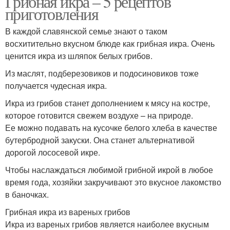
Грибная икра – 5 рецептов
приготовления
В каждой славянской семье знают о таком
восхитительно вкусном блюде как грибная икра. Очень
Грибов с чесноком
Икры из грибов
ценится икра из шляпок белых грибов.
Из маслят, подберезовиков и подосиновиков тоже
получается чудесная икра.
Икра из грибов
Грибов с помидорами
Икра из грибов станет дополнением к мясу на костре,
которое готовится свежем воздухе – на природе.
Ее можно подавать на кусочке белого хлеба в качестве
бутербродной закуски. Она станет альтернативой
Икры из вареных
дорогой лососевой икре.
грибов
Чтобы наслаждаться любимой грибной икрой в любое
время года, хозяйки закручивают это вкусное лакомство
в баночках.
Грибная икра из вареных грибов
Икра из вареных грибов является наиболее вкусным