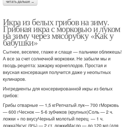
читать дальше →
Икра из белых грибов на зиму.
Грибная икра с морковью и луком
на зиму через мясорубку «Как у
бабушки»
Сытнее, веселее, глаже и слаще — пальчики оближешь!
А все за счет солнечной морковки. Не забыли мы и
гвоздь рецепта: зажарку корнеплодов. Простая и
вкусная консервация получится даже у неопытных
кулинаров.
Ингредиенты для консервированной икры из белых
грибов:
Грибы отварные — 1,5 кгРепчатый лук— 700 гМорковь
— 600 гЧеснок — 5-6 зубчиков (крупных)Соль — 2 ч.
ложки + по вкусуЧерный молотый перец — 1 ч.
ложкаУксус (9%) — 2 ст. ложкиМасло — до 120 мл (для