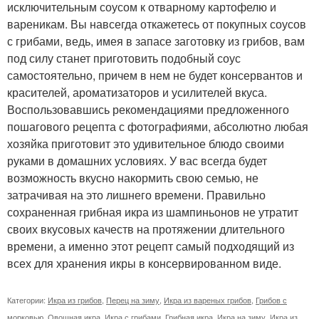
исключительным соусом к отварному картофелю и
вареникам. Вы навсегда откажетесь от покупных соусов
с грибами, ведь, имея в запасе заготовку из грибов, вам
под силу станет приготовить подобный соус
самостоятельно, причем в нем не будет консервантов и
красителей, ароматизаторов и усилителей вкуса.
Воспользовавшись рекомендациями предложенного
пошагового рецепта с фотографиями, абсолютно любая
хозяйка приготовит это удивительное блюдо своими
руками в домашних условиях. У вас всегда будет
возможность вкусно накормить свою семью, не
затрачивая на это лишнего времени. Правильно
сохраненная грибная икра из шампиньонов не утратит
своих вкусовых качеств на протяжении длительного
времени, а именно этот рецепт самый подходящий из
всех для хранения икры в консервированном виде.
Категории:
Икра из грибов
,
Перец на зиму
,
Икра из вареных грибов
,
Грибов с
морковью
,
Овощная икра
,
Икра с грибами
,
Грибная икра
,
Икра на зиму
,
Икра из