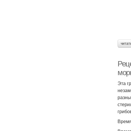
читат
Реце
мор
Эта г
незам
разны
стери
грибо
Время 