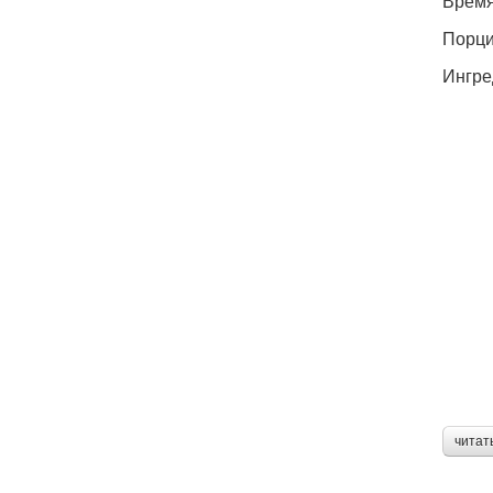
Время
Порции
Ингре
читат