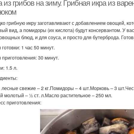
грибов
 из грибов на зиму. Грибная икра из вар
ноком
ко грибную икру заготавливают с добавлением овощей, кот
ра через мясорубку
Икра на зиму
Гри
вый вид, а помидоры (их кислота) будут консервантом. У ва
 овощных блюд, и для соуса, и просто для бутерброда. Гото
готовки: 1 час 50 минут.
Икра с грибами
Икры из шампиньонов
Икр
 приготовления: 30 минут.
: 1.5 л.
диенты:
Ароматная икра
 лесные свежие – 2 кг.Помидоры – 4 шт.Морковь – 3 шт.Чесно
й молотый – ½ ст. л.Масло растительное – 250 мл.
сс приготовления: