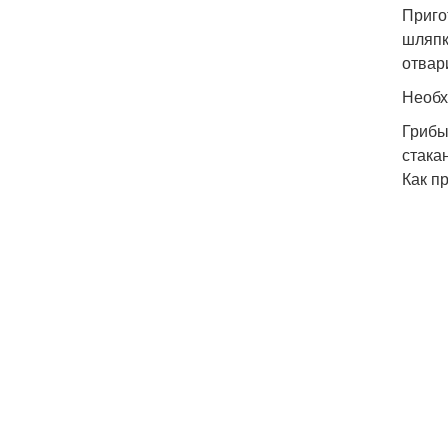
Приго
шляпк
отвар
Необх
Грибы
стакан
Как п