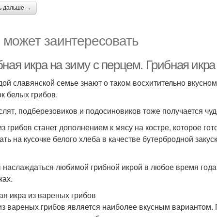
ь дальше →
 может заинтересовать
ная икра на зиму с перцем. Грибная икра
дой славянской семье знают о таком восхитительно вкусном 
к белых грибов.
слят, подберезовиков и подосиновиков тоже получается чуд
из грибов станет дополнением к мясу на костре, которое го
ать на кусочке белого хлеба в качестве бутербродной закус
 наслаждаться любимой грибной икрой в любое время года,
ках.
ая икра из вареных грибов
из вареных грибов является наиболее вкусным вариантом.