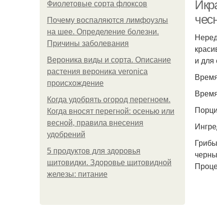
Икра
Фиолетовые сорта флоксов
чес
Почему воспаляются лимфоузлы
на шее. Определение болезни.
Неред
Ик
Причины заболевания
краси
и для
Вероника виды и сорта. Описание
растения вероника veronica
Время 
происхождение
Время
Когда удобрять огород перегноем.
Порции
Когда вносят перегной: осенью или
весной, правила внесения
Ингре
удобрений
Грибы
5 продуктов для здоровья
черны
щитовидки. Здоровье щитовидной
Проце
железы: питание