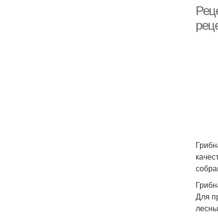
Реце
рец
Грибн
качес
собра
Грибн
Для п
лесны