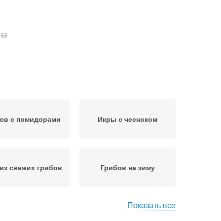
на
ов с помидорами
Икры с чесноком
 из свежих грибов
Грибов на зиму
Показать все
бов с чесноком
Икра из коровников