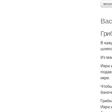
читат
Вас
Гриб
В каж
шляпо
Из ма
Икра 
подав
икре.
Чтобы
баноч
Грибн
Икра 