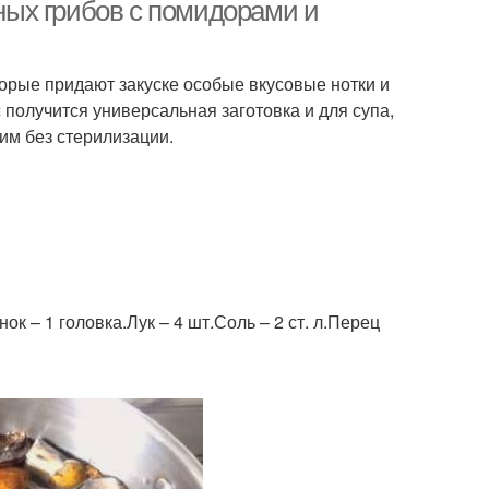
еных грибов с помидорами и
орые придают закуске особые вкусовые нотки и
бов с морковью
Овощная икра
с получится универсальная заготовка и для супа,
вим без стерилизации.
а на скорую руку
Икра с луком
к – 1 головка.Лук – 4 шт.Соль – 2 ст. л.Перец