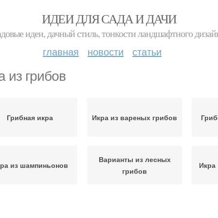
ИДЕИ ДЛЯ САДА И ДАЧИ
адовые идеи, дачный стиль, тонкости ландшафтного дизай
главная
новости
статьи
а из грибов
Грибная икра
Икра из вареных грибов
Гриб
Варианты из лесных
ра из шампиньонов
Икра
грибов
Икры из вареных
Грибов с луком
Гри