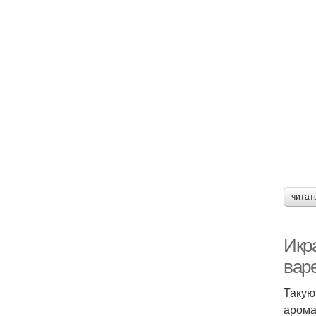
читат
Икра
вар
Такую
арома