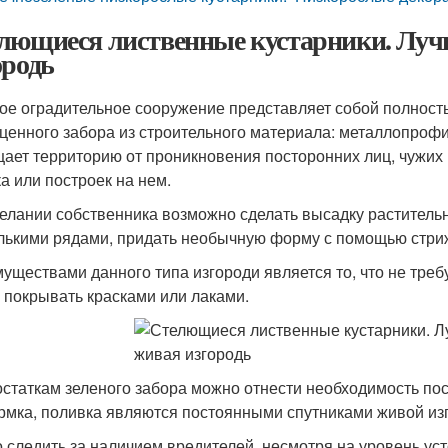
лющиеся лиственные кустарники. Луч
ородь
ое оградительное сооружение представляет собой полност
ценного забора из строительного материала: металлопрофиля
ает территорию от проникновения посторонних лиц, чужих 
ка или построек на нем.
елании собственника возможно сделать высадку растительн
лькими рядами, придать необычную форму с помощью стри
уществами данного типа изгороди является то, что не треб
 покрывать красками или лаками.
остаткам зеленого забора можно отнести необходимость пос
рмка, поливка являются постоянными спутниками живой из
 следить за наличием вредителей, несмотря на уровень уст