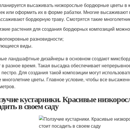
планируется высаживать низкорослые бордюрные цветы в 
ек или оформить их в форме рабатки. Многие высаживают в
ассаживают бордюрную траву. Смотрятся такие многолетние
изкие растения для создания бордюрных композиций можно 
вопокровные разновидности;
лющиеся виды.
ые ландшафтные дизайнеры в основном создают миксборд
т в разное время. Такая высадка обеспечивает непрерывное
и пестро. Для создания такой композиции могут использоват
е многолетние цветы. Главное условие, чтобы все высаже
метров.
зучие кустарники. Красивые низкоросл
адить в своем саду