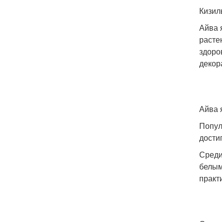
Кизил
Айва 
расте
здоро
декор
Айва 
Попул
дости
Среди
белым
практ