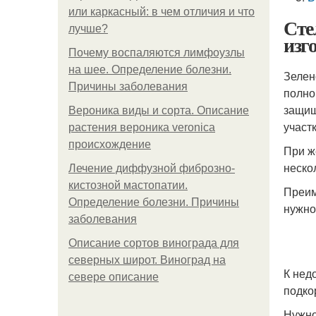
или каркасный: в чем отличия и что
Сте
лучше?
изг
Почему воспаляются лимфоузлы
на шее. Определение болезни.
Зелен
Причины заболевания
полно
защищ
Вероника виды и сорта. Описание
участ
растения вероника veronica
происхождение
При ж
неско
Лечение диффузной фиброзно-
кистозной мастопатии.
Преим
Определение болезни. Причины
нужно
заболевания
Описание сортов винограда для
северных широт. Виноград на
К нед
севере описание
подко
Нужно