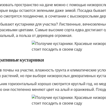
изовать пространство на даче можно с помощью низкорослы
орые виды остаются зелеными даже зимой. Посадка бывает
о смотрятся поодиночке, в сочетании с высокорослыми дер
 бывают кустарники для участка? Лиственные, вечнозелены
красивыми цветами. Самые высокие сорта едва достигают о
альный, а польза от деревцев огромная.
ративные кустарники
в почвы на участке, влажность грунта и климатические усл
 растений, но при выборе низкорослых декоративных куста
ьник горизонтальный хорошо смотрится круглый год, но медл
ю они постепенно меняют цвет на алый и оранжевый. Плод