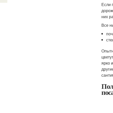
Если 
дорож
них р
Все н
поч
сте
Опытн
цвету
ярко 
други
санти
Пол
пос