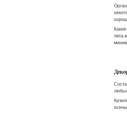
Орган
некот
хорош
Какие
лета 
миним
Деко
Соста
любых
Кизил
осень