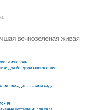
на
учшая вечнозеленая живая
живая изгородь
ники для бордюра многолетние
стоит посадить в своем саду
агония
тивные кустарники для сада