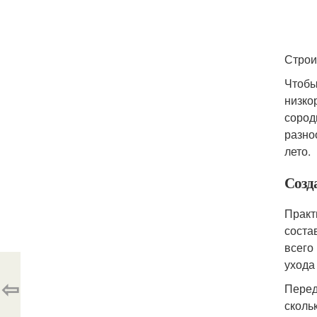
Строи
Чтобы
низко
сород
разно
лето.
Созд
Практ
соста
всего
ухода
⇦
Перед
сколь