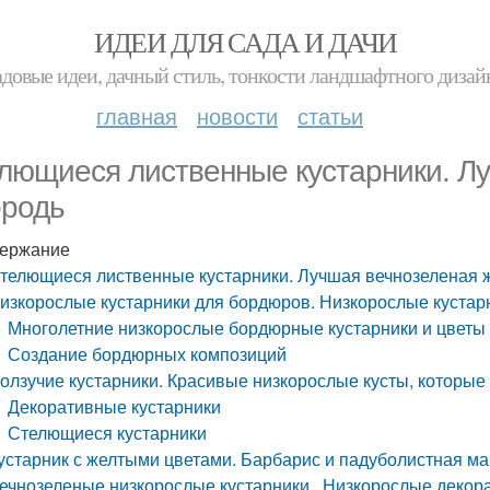
ИДЕИ ДЛЯ САДА И ДАЧИ
адовые идеи, дачный стиль, тонкости ландшафтного дизай
главная
новости
статьи
лющиеся лиственные кустарники. Л
ородь
ержание
телющиеся лиственные кустарники. Лучшая вечнозеленая 
изкорослые кустарники для бордюров. Низкорослые кустар
Многолетние низкорослые бордюрные кустарники и цветы
Создание бордюрных композиций
олзучие кустарники. Красивые низкорослые кусты, которые 
Декоративные кустарники
Стелющиеся кустарники
устарник с желтыми цветами. Барбарис и падуболистная м
ечнозеленые низкорослые кустарники. Низкорослые декора