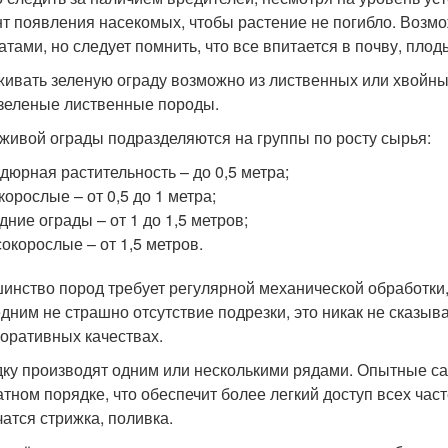
т появления насекомых, чтобы растение не погибло. Воз
атами, но следует помнить, что все впитается в почву, пло
ивать зеленую ограду возможно из лиственных или хвойны
зеленые лиственные породы.
живой ограды подразделяются на группы по росту сырья:
дюрная растительность – до 0,5 метра;
корослые – от 0,5 до 1 метра;
дние ограды – от 1 до 1,5 метров;
окорослые – от 1,5 метров.
инство пород требует регулярной механической обработки,
дним не страшно отсутствие подрезки, это никак не сказыва
коративных качествах.
ку производят одним или несколькими рядами. Опытные са
тном порядке, что обеспечит более легкий доступ всех част
чатся стрижка, поливка.