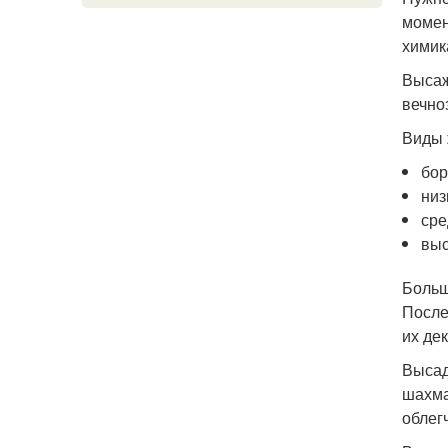
момен
химик
Высаж
вечно
Виды 
бор
низ
сре
выс
Больш
После
их де
Высад
шахма
облег