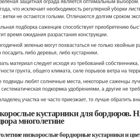
зелёная защитная ограда является оптимальным выбором. Э
 года, что исключает необходимость регулярной уборки лис
: ветки не остаются голыми. Отличаются долгим сроком экс
льная подборка саженцев способствует приобретению быст
тит время ожидания разрастания конструкции.
огодичной зеленью могут похвастаться не только хвойные ра
 посадить либо деревья, либо кустарники.
ать материал следует исходя из требований собственника, 
тности грунта, общего климата, силе порывов ветра на терр
е подвиды любят солнечные места, некоторые саженцы лучш
 систематическая подкормка удобрениями, а другие не тре
владелец участка не часто приезжает, то лучше обратить вн
корослые кустарники для бордюров. Н
дюра многолетние
олетние низкорослые бордюрные кустарники и цве