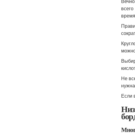
Вечно
всего
время
Прави
сокра
Кругл
можно
Выбир
кисло
Не вс
нужна
Если 
Низ
бор
Мног