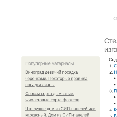
с
Сте
изг
Сод
Популярные материалы
С
Н
Виноград девичий посадка
черенками. Некоторые правила
посадки лианы
П
Флоксы сорта дымчатые.
Фиолетовые сорта флоксов
Что лучше дом из СИП-панелей или
К
каркасный. Дом из СИП-панелей
В