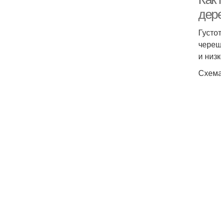
дер
Густо
череш
и низ
Схема