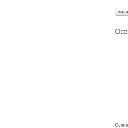
читат
Осе
Осенн