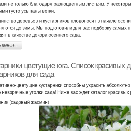
ами не только благодаря разноцветным листьям. У некотор
ыми густо усыпаны ветки.
инство деревьев и кустарников плодоносят в начале осени,
няются до зимы. Мы подготовили для вас подборку самых 
дят в качестве декора осеннего сада.
ь дальше →
тарники цветущие юга. Список красивых 
тарников для сада
ативно-цветущие кустарники способны украсить абсолютно
 невзрачные уголки сада! Ниже вас ждет каталог красивых
ник (садовый жасмин)