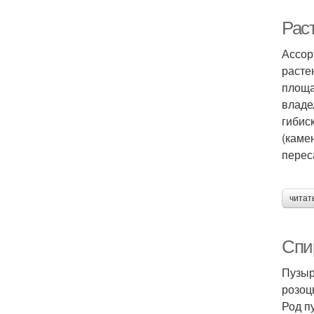
Рас
Ассор
расте
площа
владе
гибис
(каме
перес
читат
Спи
Пузыр
розоц
Род п