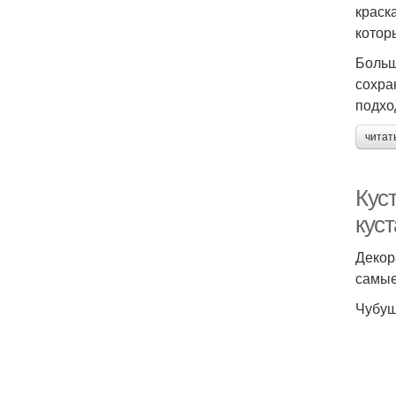
краск
котор
Больш
сохра
подхо
читат
Кус
кус
Декор
самые
Чубуш