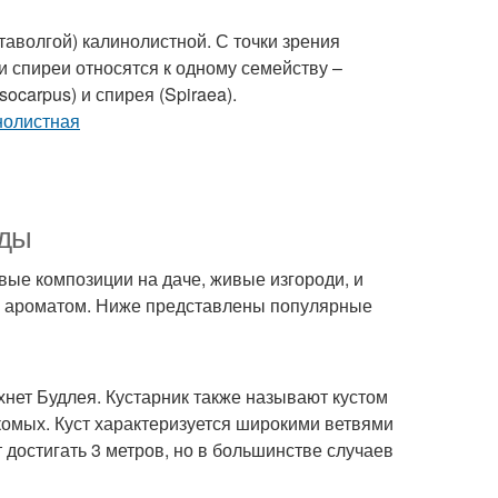
аволгой) калинолистной. С точки зрения
и спиреи относятся к одному семейству –
ocarpus) и спирея (Spiraea).
иды
вые композиции на даче, живые изгороди, и
ым ароматом. Ниже представлены популярные
хнет Будлея. Кустарник также называют кустом
комых. Куст характеризуется широкими ветвями
остигать 3 метров, но в большинстве случаев