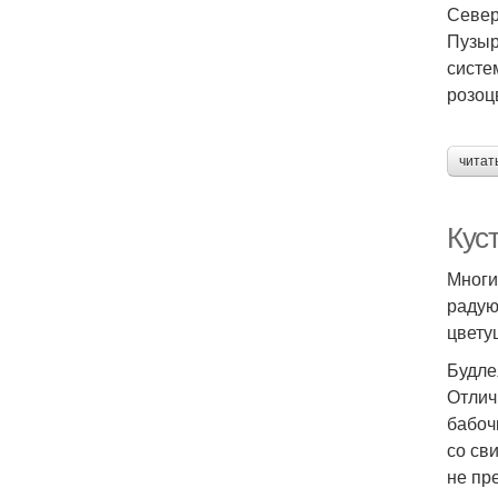
Север
Пузыр
систе
розоц
читат
Кус
Многи
радую
цвету
Будле
Отлич
бабоч
со св
не пр