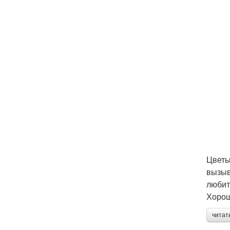
Цветы
вызыв
любит
Хорош
читат