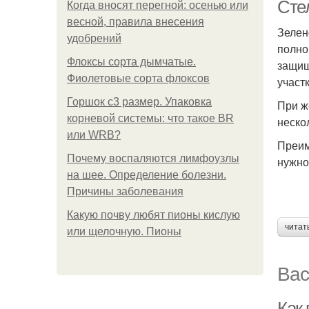
Сте
Когда вносят перегной: осенью или
весной, правила внесения
Зелен
удобрений
полно
Флоксы сорта дымчатые.
защищ
Фиолетовые сорта флоксов
участ
Горшок с3 размер. Упаковка
При ж
корневой системы: что такое BR
неско
или WRB?
Преим
Почему воспаляются лимфоузлы
нужно
на шее. Определение болезни.
Причины заболевания
Какую почву любят пионы кислую
читат
или щелочную. Пионы
Вас
Как 