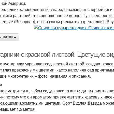
ной Америки.
еплодник калинолистный в народе называют спиреей (или т
матики растений это совершенно не верно. Пузыреплодник 
ветные (Rosaceae), но к разным родам: пузыреплодник (Phys
ь дальше →
тарники с красивой листвой. Цветущие в
е кустарники украшают сад зеленой листвой, создают краси
т глаз прекрасными цветами, часто наполняя сад приятн
щие многолетники – фото, названия и описания.
я
но смотрится в любом саду, красиво выглядит и приятно па
ки, потому что он ароматом привлекает этих красивых насе
исающими ароматными цветами. Сорт Будлея Давида может д
евышает 1,5 метра.