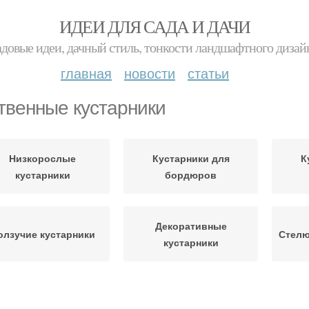
ИДЕИ ДЛЯ САДА И ДАЧИ
адовые идеи, дачный стиль, тонкости ландшафтного дизай
главная
новости
статьи
твенные кустарники
Низкорослые
Кустарники для
К
кустарники
бордюров
Декоративные
олзучие кустарники
Стелю
кустарники
устарники для сада