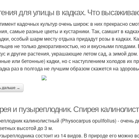
тения для улицы в кадках. Что высаживаю
тимент кадочных культур очень широк: в них прекрасно см
ния, самые разные цветы и кустарники. Так, самшит в кадк
дки, особый шарм месту отдыха придадут розы в кадках. К
льцев не только декоративностью, но и вкусными плодами. 
кус и другие растения, украшающие летом сад, а зимой дом
нные или бетонные) кадки, но с наступлением холодов их п
адка раз в полгода не лучшим образом скажется на здоровь
ь дальше →
рея и пузыреплодник. Спирея калинолис
еплодник калинолистный (Physocarpus opulifolius) - очень
ветных высотой до 3 м.
узыреплодника состоит из 14 видов. В природе его можно в