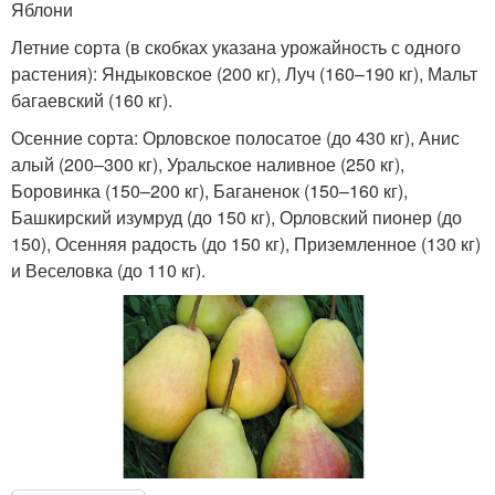
Яблони
Летние сорта (в скобках указана урожайность с одного
растения): Яндыковское (200 кг), Луч (160–190 кг), Мальт
багаевский (160 кг).
Осенние сорта: Орловское полосатое (до 430 кг), Анис
алый (200–300 кг), Уральское наливное (250 кг),
Боровинка (150–200 кг), Баганенок (150–160 кг),
Башкирский изумруд (до 150 кг), Орловский пионер (до
150), Осенняя радость (до 150 кг), Приземленное (130 кг)
и Веселовка (до 110 кг).