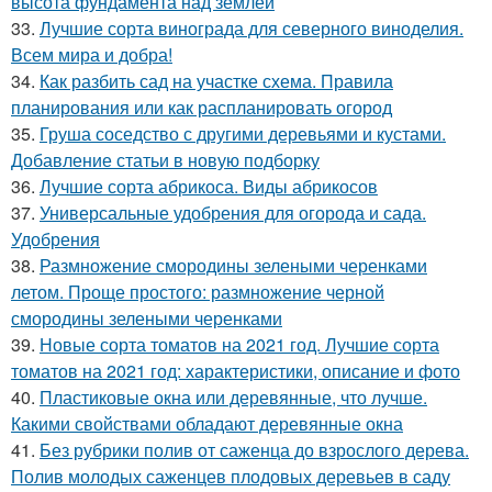
высота фундамента над землёй
33.
Лучшие сорта винограда для северного виноделия.
Всем мира и добра!
34.
Как разбить сад на участке схема. Правила
планирования или как распланировать огород
35.
Груша соседство с другими деревьями и кустами.
Добавление статьи в новую подборку
36.
Лучшие сорта абрикоса. Виды абрикосов
37.
Универсальные удобрения для огорода и сада.
Удобрения
38.
Размножение смородины зелеными черенками
летом. Проще простого: размножение черной
смородины зелеными черенками
39.
Новые сорта томатов на 2021 год. Лучшие сорта
томатов на 2021 год: характеристики, описание и фото
40.
Пластиковые окна или деревянные, что лучше.
Какими свойствами обладают деревянные окна
41.
Без рубрики полив от саженца до взрослого дерева.
Полив молодых саженцев плодовых деревьев в саду