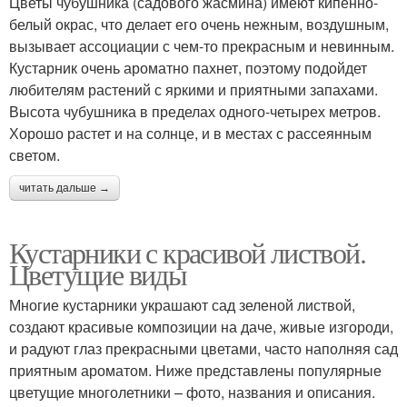
Цветы чубушника (садового жасмина) имеют кипенно-
белый окрас, что делает его очень нежным, воздушным,
вызывает ассоциации с чем-то прекрасным и невинным.
Почвопокровные
Кустарник очень ароматно пахнет, поэтому подойдет
Прогулка по саду
кустарники
любителям растений с яркими и приятными запахами.
Высота чубушника в пределах одного-четырех метров.
Хорошо растет и на солнце, и в местах с рассеянным
светом.
Ярус для тенистого
Тенистый сад
сада
читать дальше →
Кустарники с красивой листвой.
Стелющиеся
Лиственные кустарники
Цветущие виды
кустарники
Многие кустарники украшают сад зеленой листвой,
создают красивые композиции на даче, живые изгороди,
и радуют глаз прекрасными цветами, часто наполняя сад
Кустарники для
Кустарники для
приятным ароматом. Ниже представлены популярные
бордюров
бордюра
цветущие многолетники – фото, названия и описания.