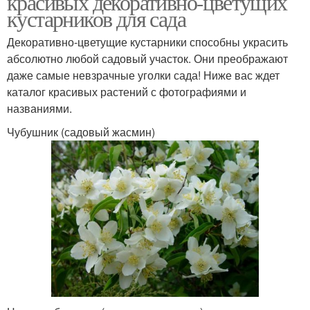
красивых декоративно-цветущих
кустарников для сада
Декоративно-цветущие кустарники способны украсить
Расстояние для
абсолютно любой садовый участок. Они преображают
Красивые кустарники
кустарников
даже самые невзрачные уголки сада! Ниже вас ждет
каталог красивых растений с фотографиями и
названиями.
Кустарник с розовыми
Чубушник (садовый жасмин)
Южный кустарник
цветами
Декоративные
Кустарники с красивой
кустарники
листвой
Кустарники для
Низкорослые
тенистых уголков
кустарники