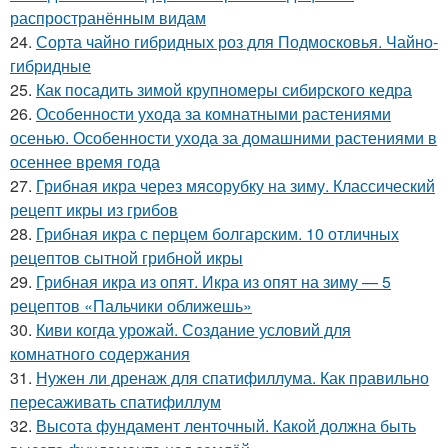
распространённым видам
24.
Сорта чайно гибридных роз для Подмосковья. Чайно-
гибридные
25.
Как посадить зимой крупномеры сибирского кедра
26.
Особенности ухода за комнатными растениями
осенью. Особенности ухода за домашними растениями в
осеннее время года
27.
Грибная икра через мясорубку на зиму. Классический
рецепт икры из грибов
28.
Грибная икра с перцем болгарским. 10 отличных
рецептов сытной грибной икры
29.
Грибная икра из опят. Икра из опят на зиму — 5
рецептов «Пальчики оближешь»
30.
Киви когда урожай. Создание условий для
комнатного содержания
31.
Нужен ли дренаж для спатифиллума. Как правильно
пересаживать спатифиллум
32.
Высота фундамент ленточный. Какой должна быть