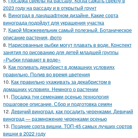
5.
Посадка свеклы на рассаду. Когда сажать свеклу в
2023 году на рассаду и в открытый грунт
6.
Виноград в ландшафтном дизайне. Какие сорта
винограда подойдут для украшения участка
7.
Какой Можжевельник самый полезный. Ботаническое
описание растения, фото
8.
Нарисованные рыбки могут плавать в воде. Конспект
занятия по рисованию для детей младшей группы
«Рыбки плавают в воде»
9.
Как поливать декабрист в домашних условиях
правильно. Полив во время цветения
10.
Как правильно ухаживать за декабристом в
домашних условиях. Немного о растении
11.
Посадка туи семенами осенью технология
пошаговое описание. Сбор и подготовка семян
12.
Девичий виноград, как посадить черенками. Девичий
виноград — размножение черенками осенью
13.
Поздние сорта вишни. ТОП-45 самых лучших сортов
вишни в 2022 году