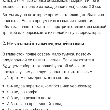
катка, а боковые стенки обмазывают сырой глиной (ее
можно взять прямо из посадочной ямы) слоем 2-3 см.
Затем яму на некоторое время оставляют, чтобы глина
подсохла. Если в процессе высыхания глинистая
обмазка начнет трескаться, протрите стенки ямы мокрой
тряпкой или опрыскайте их водой из пульверизатора.
2. Не засыпайте саженец землей из ямы
В глинистой почве совсем мало гумуса, поэтому
плодородной ее назвать нельзя. Если вы хотите в
будущем собирать хороший урожай яблок, то
посадочную яму следует заполнить питательным
субстратом примерно такого состава:
3-4 ведра перегноя, компоста или чернозема;
2-3 ведра торфа;
2-3 ведра речного песка;
2-3 стакана просеянной золы;
1 стакан суперфосфата.