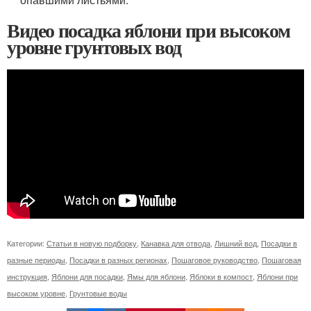
Видео посадка яблони при высоком
уровне грунтовых вод
Категории:
Статьи в новую подборку
,
Канавка для отвода
,
Лишний вод
,
Посадки в
разные периоды
,
Посадки в разных регионах
,
Пошаговое руководство
,
Пошаговая
инструкция
,
Яблони для посадки
,
Ямы для яблони
,
Яблоки в компост
,
Яблони при
высоком уровне
,
Грунтовые воды