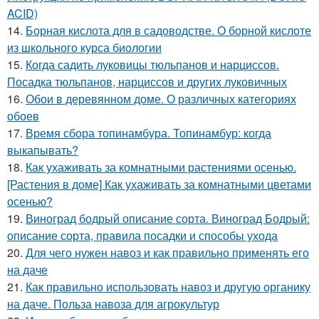
ACID)
14.
Борная кислота для в садоводстве. О борной кислоте
из школьного курса биологии
15.
Когда садить луковицы тюльпанов и нарциссов.
Посадка тюльпанов, нарциссов и других луковичных
16.
Обои в деревянном доме. О различных категориях
обоев
17.
Время сбора топинамбура. Топинамбур: когда
выкапывать?
18.
Как ухаживать за комнатными растениями осенью.
[Растения в доме] Как ухаживать за комнатными цветами
осенью?
19.
Виноград бодрый описание сорта. Виноград Бодрый:
описание сорта, правила посадки и способы ухода
20.
Для чего нужен навоз и как правильно применять его
на даче
21.
Как правильно использовать навоз и другую органику
на даче. Польза навоза для агрокультур