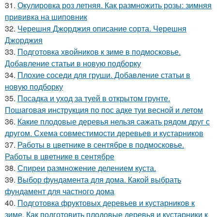
31.
Окулировка роз летняя. Как размножить розы: зимняя
прививка на шиповник
32.
Черешня Джорджия описание сорта. Черешня
Джорджия
33.
Подготовка хвойников к зиме в подмосковье.
Добавление статьи в новую подборку
34.
Плохие соседи для груши. Добавление статьи в
новую подборку
35.
Посадка и уход за туей в открытом грунте.
Пошаговая инструкция по пос адке туи весной и летом
36.
Какие плодовые деревья нельзя сажать рядом друг с
другом. Схема совместимости деревьев и кустарников
37.
Работы в цветнике в сентябре в подмосковье.
Работы в цветнике в сентябре
38.
Спиреи размножение делением куста.
39.
Выбор фундамента для дома. Какой выбрать
фундамент для частного дома
40.
Подготовка фруктовых деревьев и кустарников к
зиме. Как подготовить плодовые деревья и кустарники к