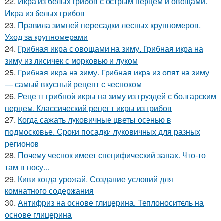
22.
Икра из белых грибов с острым перцем и овощами.
Икра из белых грибов
23.
Правила зимней пересадки лесных крупномеров.
Уход за крупномерами
24.
Грибная икра с овощами на зиму. Грибная икра на
зиму из лисичек с морковью и луком
25.
Грибная икра на зиму. Грибная икра из опят на зиму
— самый вкусный рецепт с чесноком
26.
Рецепт грибной икры на зиму из груздей с болгарским
перцем. Классический рецепт икры из грибов
27.
Когда сажать луковичные цветы осенью в
подмосковье. Сроки посадки луковичных для разных
регионов
28.
Почему чеснок имеет специфический запах. Что-то
там в носу...
29.
Киви когда урожай. Создание условий для
комнатного содержания
30.
Антифриз на основе глицерина. Теплоноситель на
основе глицерина