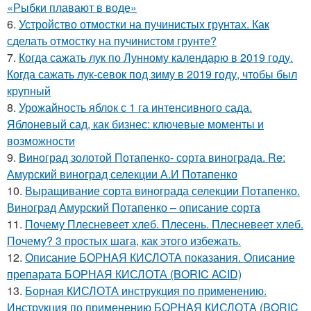
«Рыбки плавают в воде»
6.
Устройство отмостки на пучинистых грунтах. Как
сделать отмостку на пучинистом грунте?
7.
Когда сажать лук по Лунному календарю в 2019 году.
Когда сажать лук-севок под зиму в 2019 году, чтобы был
крупный
8.
Урожайность яблок с 1 га интенсивного сада.
Яблоневый сад, как бизнес: ключевые моменты и
возможности
9.
Виноград золотой Потапенко- сорта винограда. Re:
Амурский виноград селекции А.И Потапенко
10.
Выращивание сорта винограда селекции Потапенко.
Виноград Амурский Потапенко – описание сорта
11.
Почему Плесневеет хлеб. Плесень. Плесневеет хлеб.
Почему? 3 простых шага, как этого избежать.
12.
Описание БОРНАЯ КИСЛОТА показания. Описание
препарата БОРНАЯ КИСЛОТА (BORIC ACID)
13.
Борная КИСЛОТА инструкция по применению.
Инструкция по применению БОРНАЯ КИСЛОТА (BORIC