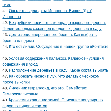
зиме
41.
Опылитель для дюка Ивановна. Вишня (Дюк)
Ивановна
42.
Без рубрики полив от саженца до взрослого дерева.
Полив молодых саженцев плодовых деревьев в саду
43.
Дом из оцилиндрованного бревна. Как выбрать
бревна для дома
44.
Кто ест лилии. Обсуждение в нашей группе вКонтакте
:
45.
Условия содержания Каланхоэ. Каланхоэ - условия
содержания и уход
46.
Расположение деревьев в саду. Какие сорта выбрать
47.
Как обрезать чеснок и лук. Что делать с чесноком
после выкопки
48.
Лилейник тетраплоид, что это. Семейство:
Гемерокаллисовые
49.
Крокосмия хранение зимой. Описание популярных
садовых видов и сортов