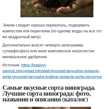
Землю следует хорошо перекопать, подкормить
компостом или перегноем (по одному ведру на все тот
же квадратный метр).
Дополнительно вносят четверть килограмма
суперфосфата или иное комплексное неазотистое
минеральное удобрение.
Источник:
https://krasivyj-
ogorod.zelynyjsad.info/stati/vinograd-tanyusha-opisanie-
sorta-vinograd-tanyusha-kratkoe-opisanie-sorta-osnovnye
Самые вкусные сорта винограда.
Лучшие сорта винограда: фото,
названия и описания (каталог)