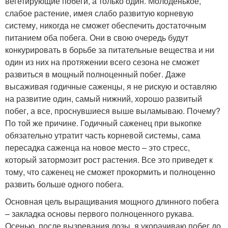
вегетирующие побеги, а только один. Молоденькое,
слабое растение, имея слабо развитую корневую
систему, никогда не сможет обеспечить достаточным
питанием оба побега. Они в свою очередь будут
конкурировать в борьбе за питательные вещества и ни
один из них на протяжении всего сезона не сможет
развиться в мощный полноценный побег. Даже
высаживая годичные саженцы, я не рискую и оставляю
на развитие один, самый нижний, хорошо развитый
побег, а все, проснувшиеся выше выламываю. Почему?
По той же причине. Годичный саженец при выкопке
обязательно утратит часть корневой системы, сама
пересадка саженца на новое место – это стресс,
который затормозит рост растения. Все это приведет к
тому, что саженец не сможет прокормить и полноценно
развить больше одного побега.
Основная цель выращивания мощного длинного побега
– закладка основы первого полноценного рукава.
Осенью, после вызревания лозы, я укорачиваю побег до