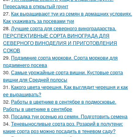
Пересадка в открытый грунт
27.
Как выращивают туи из семян в домашних условиях.
Как ухаживать за посевами туи
28.
Лучшие сорта для северного виноградарства.
ПЕРСПЕКТИВНЫЕ СОРТА ВИНОГРАДА ДЛЯ
CЕВЕРНОГО ВИНОДЕЛИЯ И ПРИГОТОВЛЕНИЯ
СОКОВ
29.
Подзимние сорта моркови. Сорта моркови для
подзимнего посева
30.
Самые урожайные сорта вишни. Кустовые сорта
вишни для Средней полосы
31.
Какого цвета черешня. Как выглядит черешня и как
ее выращивать?
32.
Работы в цветнике в сентябре в подмосковье.
Работы в цветнике в сентябре
33.
Посадка туи осенью из семян. Подготовить семена
34.
Теневыносливые сорта роз. Розарий в полутени:
какие сорта роз можно посадить в теневом саду?