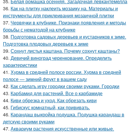
35.
Белая ромашка осенняя. Загадочная левкантемелла
36.
Как на плитку наклеить мозаику на. Материалы и
инструменты для приклеивания мозаичной плитки
37.
Червячки в клубнике. Признаки появления и методы
борьбы с нематодой на клубнике
38.
Подготовка садовых деревьев и кустарников к зиме.
Подготовка плодовых деревьев к зиме
39.
Сохнут листья каштана. Почему сохнут каштаны?
40.
Девичий виноград черенкование. Определить
характеристики
41.
Хурма в средней полосе россии. Хурма в средней
полосе — зимний фрукт в вашем саду
42.
Как сделать игру городки своими руками. Городки
43.
Карбамид для растений. Все о карбамиде
44.
Киви обрезка и уход. Как обрезать киви
45.
Гибискус комнатный, как прививать.
46.
Карандаш выкройка подушка. Подушка-карандаш в
детскую своими руками
47.
Аквариум растения искусственные или живые.