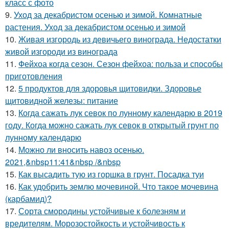
класс с фото
9.
Уход за декабристом осенью и зимой. Комнатные
растения. Уход за декабристом осенью и зимой
10.
Живая изгородь из девичьего винограда. Недостатки
живой изгороди из винограда
11.
Фейхоа когда сезон. Сезон фейхоа: польза и способы
приготовления
12.
5 продуктов для здоровья щитовидки. Здоровье
щитовидной железы: питание
13.
Когда сажать лук севок по лунному календарю в 2019
году. Когда можно сажать лук севок в открытый грунт по
лунному календарю
14.
Можно ли вносить навоз осенью.
2021,&nbsp11:41&nbsp /&nbsp
15.
Как высадить тую из горшка в грунт. Посадка туи
16.
Как удобрить землю мочевиной. Что такое мочевина
(карбамид)?
17.
Сорта смородины устойчивые к болезням и
вредителям. Морозостойкость и устойчивость к