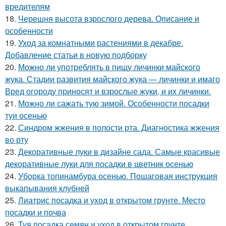
вредителям
18.
Черешня высота взрослого дерева. Описание и
особенности
19.
Уход за комнатными растениями в декабре.
Добавление статьи в новую подборку
20.
Можно ли употреблять в пищу личинки майского
жука. Стадии развития майского жука — личинки и имаго
Вред огороду приносят и взрослые жуки, и их личинки.
21.
Можно ли сажать тую зимой. Особенности посадки
туи осенью
22.
Синдром жжения в полости рта. Диагностика жжения
во рту
23.
Декоративные луки в дизайне сада. Самые красивые
декоративные луки для посадки в цветник осенью
24.
Уборка топинамбура осенью. Пошаговая инструкция
выкапывания клубней
25.
Лиатрис посадка и уход в открытом грунте. Место
посадки и почва
26.
Туя посадка семян и уход в открытом грунте.