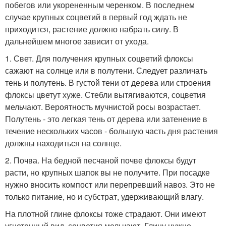
побегов или укорененным черенком. В последнем
случае крупных соцветий в первый год ждать не
приходится, растение должно набрать силу. В
дальнейшем многое зависит от ухода.
1. Свет. Для получения крупных соцветий флоксы
сажают на солнце или в полутени. Следует различать
тень и полутень. В густой тени от дерева или строения
флоксы цветут хуже. Стебли вытягиваются, соцветия
мельчают. Вероятность мучнистой росы возрастает.
Полутень - это легкая тень от дерева или затенение в
течение нескольких часов - большую часть дня растения
должны находиться на солнце.
2. Почва. На бедной песчаной почве флоксы будут
расти, но крупных шапок вы не получите. При посадке
нужно вносить компост или перепревший навоз. Это не
только питание, но и субстрат, удерживающий влагу.
На плотной глине флоксы тоже страдают. Они имеют
угнетенный вид, соцветия мельчают. Глину нужно