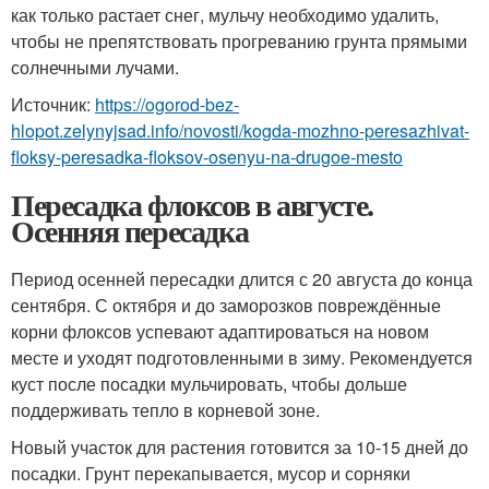
как только растает снег, мульчу необходимо удалить,
чтобы не препятствовать прогреванию грунта прямыми
солнечными лучами.
Источник:
https://ogorod-bez-
hlopot.zelynyjsad.info/novosti/kogda-mozhno-peresazhivat-
floksy-peresadka-floksov-osenyu-na-drugoe-mesto
Пересадка флоксов в августе.
Осенняя пересадка
Период осенней пересадки длится с 20 августа до конца
сентября. С октября и до заморозков повреждённые
корни флоксов успевают адаптироваться на новом
месте и уходят подготовленными в зиму. Рекомендуется
куст после посадки мульчировать, чтобы дольше
поддерживать тепло в корневой зоне.
Новый участок для растения готовится за 10-15 дней до
посадки. Грунт перекапывается, мусор и сорняки