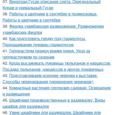
37.
Виноград Гусар описание сорта. Оригинальный
Кураж и уникальный Гусар
38.
Работы в цветнике в сентябре в подмосковье.
Работы в цветнике в сентябре
39.
Фиалка узамбарская размножение. Размножение
узамбарских фиалок
40.
Как подготовить грядку под гладиолусы.
Проращивание луковиц гладиолусов
41.
Гиппеаструм период время покоя. Уход за
гиппеаструмом по сезонам
42.
Когда высаживать луковицы тюльпанов и нарциссов.
Посадка тюльпанов, нарциссов и других луковичных
43.
Подготавливаем осенние черенки к выставке.
Способы черенкования (укоренения черенков):
44.
Комнатные растения гортензия садовая. Освещение
и размещение
45.
Шкафчики производственные в раздевалку. Виды
шкафов для раздевалок
46.
Узкие шкафчики для раздевалок. Шкафчики для