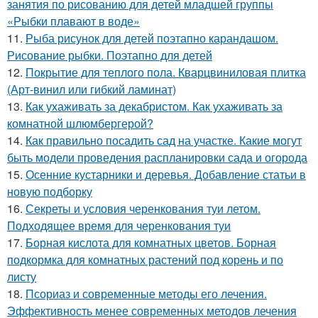
занятия по рисованию для детей младшей группы
«Рыбки плавают в воде»
11.
Рыба рисунок для детей поэтапно карандашом.
Рисование рыбки. Поэтапно для детей
12.
Покрытие для теплого пола. Кварцвиниловая плитка
(Арт-винил или гибкий ламинат)
13.
Как ухаживать за декабристом. Как ухаживать за
комнатной шлюмбергерой?
14.
Как правильно посадить сад на участке. Какие могут
быть модели проведения распланировки сада и огорода
15.
Осенние кустарники и деревья. Добавление статьи в
новую подборку
16.
Секреты и условия черенкования туи летом.
Подходящее время для черенкования туи
17.
Борная кислота для комнатных цветов. Борная
подкормка для комнатных растений под корень и по
листу
18.
Псориаз и современные методы его лечения.
Эффективность менее современных методов лечения