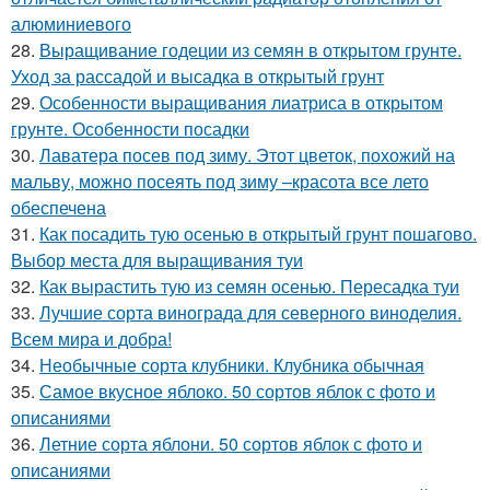
алюминиевого
28.
Выращивание годеции из семян в открытом грунте.
Уход за рассадой и высадка в открытый грунт
29.
Особенности выращивания лиатриса в открытом
грунте. Особенности посадки
30.
Лаватера посев под зиму. Этот цветок, похожий на
мальву, можно посеять под зиму –красота все лето
обеспечена
31.
Как посадить тую осенью в открытый грунт пошагово.
Выбор места для выращивания туи
32.
Как вырастить тую из семян осенью. Пересадка туи
33.
Лучшие сорта винограда для северного виноделия.
Всем мира и добра!
34.
Необычные сорта клубники. Клубника обычная
35.
Самое вкусное яблоко. 50 сортов яблок с фото и
описаниями
36.
Летние сорта яблони. 50 сортов яблок с фото и
описаниями