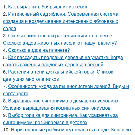
1.
Как вырастить боярышник из семян
2.
Интенсивный сад яблоня. Современная система
создания и возделывания интенсивных яблоневых
садов
3.
Сколько животных и растений живёт на земле.
Сколько видов животных населяют нашу планету?
4.
Сколько видов на планете?
5.
Как рассадить плодовые деревья на участке. Когда
сажать саженцы плодовых деревьев весной
6.
Растения в тени для альпийской горки. Список
цветущих многолетников
7.
Особенности ухода за пышнолистной лианой. Виды и
сорта фото
8.
Выращивание сингониума в домашних условиях.
Условия выращивания комнатных сингониумов
9.
Выбор горшка для сингониума. Как ухаживать за
сингониумом: разбираемся в деталях
10.
Нарисованные рыбки могут плавать в воде. Конспект