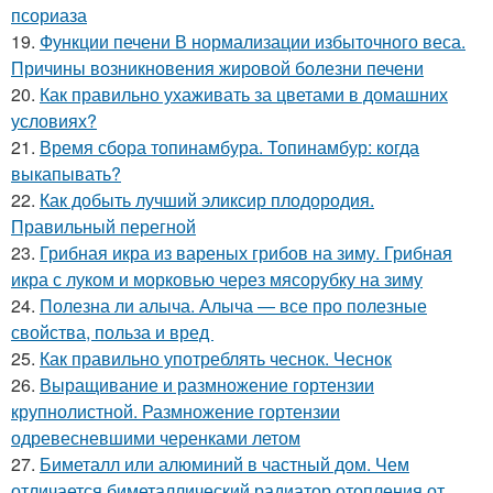
псориаза
19.
Функции печени В нормализации избыточного веса.
Причины возникновения жировой болезни печени
20.
Как правильно ухаживать за цветами в домашних
условиях?
21.
Время сбора топинамбура. Топинамбур: когда
выкапывать?
22.
Как добыть лучший эликсир плодородия.
Правильный перегной
23.
Грибная икра из вареных грибов на зиму. Грибная
икра с луком и морковью через мясорубку на зиму
24.
Полезна ли алыча. Алыча — все про полезные
свойства, польза и вред
25.
Как правильно употреблять чеснок. Чеснок
26.
Выращивание и размножение гортензии
крупнолистной. Размножение гортензии
одревесневшими черенками летом
27.
Биметалл или алюминий в частный дом. Чем
отличается биметаллический радиатор отопления от