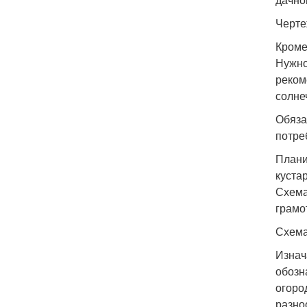
Черте
Кроме
Нужно
реком
солне
Обяза
потре
Плани
куста
Схема
грамо
Схема
Изнач
обозн
огоро
разно