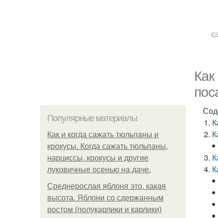
с
Как
пос
Сод
Популярные материалы
К
К
Как и когда сажать тюльпаны и
крокусы. Когда сажать тюльпаны,
К
нарциссы, крокусы и другие
К
луковичные осенью на даче.
Среднерослая яблоня это, какая
высота. Яблони со сдержанным
ростом (полукарлики и карлики)