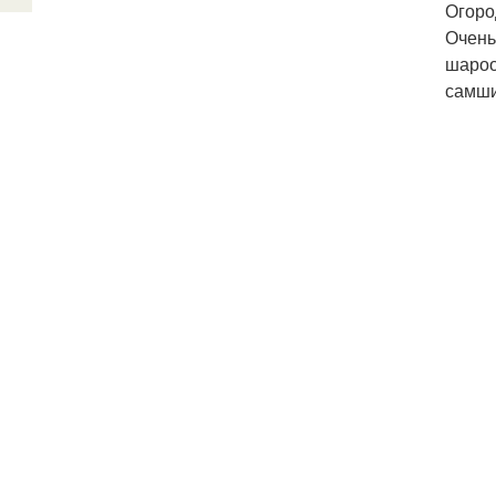
Огород
Очень
шароо
самши