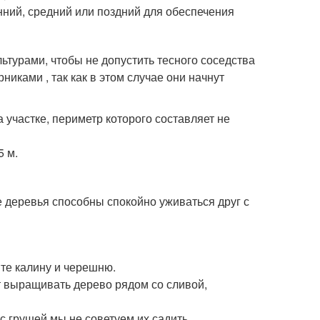
ний, средний или поздний для обеспечения
ьтурами, чтобы не допустить тесного соседства
ками , так как в этом случае они начнут
 участке, периметр которого составляет не
5 м.
е деревья способны спокойно уживаться друг с
ите калину и черешню.
т выращивать дерево рядом со сливой,
с грушей мы не советуем их садить.