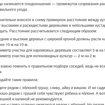
да начинается плодоношение — промежуток созревания ран
вильного ухода.
нительно внесите в схему примерное расстояние между кул
 высокими и раскидистыми деревьями и небольшими кустарни
дать. Расстояние рассчитывается следующим образом:
дние и высокие деревья с широкой кроной должны расти на
ее 10 м на 10 м.
иметр участка для карликовых деревьев составляет 5 м на 
иметр участка для колоновидных культур — 2 м на 2 м.
 важно помнить о правильном подборе соседей, ведь не вс
м.
дайте такие правила:
ите рядом с яблоней грушу, сливу, айву и вишню. И не сад
ошо рядом с грушей себя чувствуют рябина и яблоня. А во
ешней и калиной не рекомендуется.
ня и слива отлично уживаются рядом с яблоней. Но рядом 