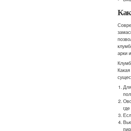
Как
Совре
замас
позво
клумб
арки 
Клумб
Какая
сущес
Для
пол
Ово
где
Есл
Вью
пир