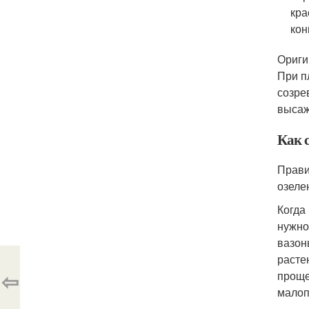
кра
кон
Ориги
При п
созре
высаж
Как с
Прави
озеле
Когда 
нужно
вазон
расте
⇦
проще
малоп