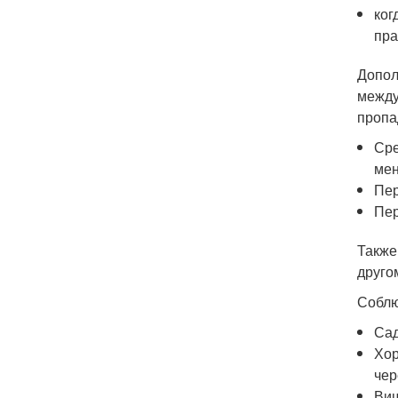
ког
пра
Допол
между
пропа
Сре
мен
Пер
Пер
Также
друго
Соблю
Сад
Хор
чер
Виш