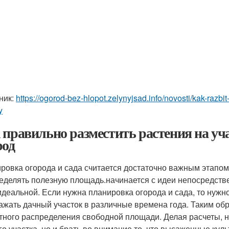
ник:
https://ogorod-bez-hlopot.zelynyjsad.info/novosti/kak-razb
y
 правильно разместить растения на уча
род
ровка огорода и сада считается достаточно важным этапом
еделять полезную площадь.начинается с идеи непосредстве
идеальной. Если нужна планировка огорода и сада, то нужн
ажать дачный участок в различные времена года. Таким обр
тного распределения свободной площади. Делая расчеты, н
го участка, но и брать во внимание то, что высаженные кул