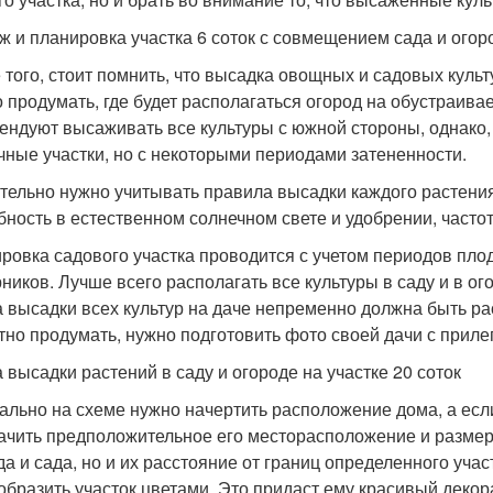
ж и планировка участка 6 соток с совмещением сада и огор
 того, стоит помнить, что высадка овощных и садовых куль
 продумать, где будет располагаться огород на обустраив
ендуют высаживать все культуры с южной стороны, однако, 
чные участки, но с некоторыми периодами затененности.
тельно нужно учитывать правила высадки каждого растения
бность в естественном солнечном свете и удобрении, частот
ровка садового участка проводится с учетом периодов пл
рников. Лучше всего располагать все культуры в саду и в ог
 высадки всех культур на даче непременно должна быть ра
тно продумать, нужно подготовить фото своей дачи с прил
 высадки растений в саду и огороде на участке 20 соток
ально на схеме нужно начертить расположение дома, а если
ачить предположительное его месторасположение и размер
да и сада, но и их расстояние от границ определенного уча
образить участок цветами. Это придаст ему красивый декор