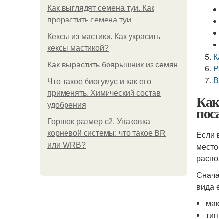
Как выглядят семена туи. Как
прорастить семена туи
Кексы из мастики. Как украсить
кексы мастикой?
К
Как вырастить боярышник из семян
Р
В
Что такое биогумус и как его
применять. Химический состав
Как
удобрения
пос
Горшок размер с2. Упаковка
корневой системы: что такое BR
Если 
или WRB?
место
распо
Снача
вида 
мак
тип