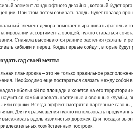
сивый элемент ландшафтного дизайна , который будет орга
цепции. При этом потом собирать плоды будет гораздо про
нальный элемент декора помогает выращивать фасоль и го
ланировании ассортимента овощей, нужно стараться сочета
вания. Сначала высеиваются ранние растения (салаты и р
ивать кабачки и перец. Когда первые сойдут, вторые будут 
оздать сад своей мечты
льная планировка – это не только правильное расположен
нения. Необходимо еще постараться связать между собой вс
надел небольшой по площади и хочется на его территории име
 научиться комбинировать цветочные и овощные клумбы, в
ы или горшки. Всегда эффект смотрятся партерные газоны
ниями. Для их размещения нужно использовать продуманн
 высаживать вдоль извилистых дорожек, Для посадки вьюн
ривлекательных хозяйственных построек.