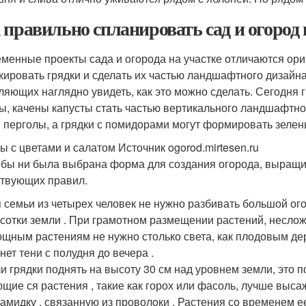
 правильно спланировать сад и огород н
менные проекты сада и огорода на участке отличаются ор
кировать грядки и сделать их частью ландшафтного дизайна
ляющих наглядно увидеть, как это можно сделать. Сегодня г
ы, качены капусты стать частью вертикального ландшафтно
и перголы, а грядки с помидорами могут формировать зеле
ы с цветами и салатом Источник ogorod.mirtesen.ru
 бы ни была выбрана форма для создания огорода, выращ
твующих правил.
 семьи из четырех человек не нужно разбивать большой ог
сотки земли . При грамотном размещении растений, неслож
щным растениям не нужно столько света, как плодовым дер
 нет тени с полудня до вечера .
и грядки поднять на высоту 30 см над уровнем земли, это 
щие ся растения , такие как горох или фасоль, лучше выса
амидку , связанную из проволоки . Растения со временем ее