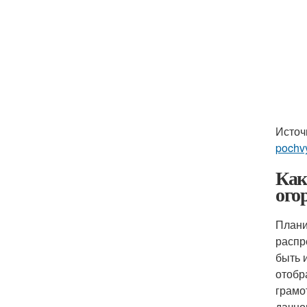
Источ
pochv
Как
ого
Плани
распр
быть 
отобр
грамо
дачно