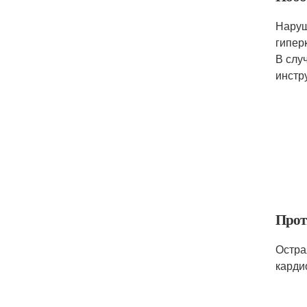
Наруш
гипер
В слу
инстр
Прот
Остра
карди