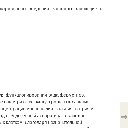
утривенного введения. Растворы, влияющие на
ля функционирования ряда ферментов,
же они играют ключевую роль в механизме
нцентрации ионов калия, кальция, натрия и
⇨
рда. Эндогенный аспарагинат является
 к клеткам, благодаря незначительной