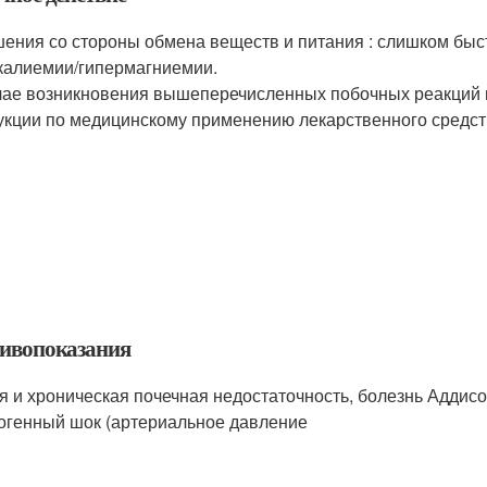
ения со стороны обмена веществ и питания : слишком бы
калиемии/гипермагниемии.
чае возникновения вышеперечисленных побочных реакций и
укции по медицинскому применению лекарственного средств
ивопоказания
я и хроническая почечная недостаточность, болезнь Аддисон
огенный шок (артериальное давление