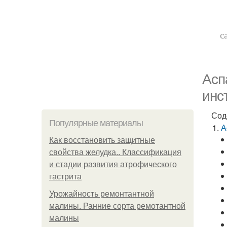
с
Асп
инс
Сод
Популярные материалы
А
Как восстановить защитные
свойства желудка.. Классификация
и стадии развития атрофического
гастрита
Урожайность ремонтантной
малины. Ранние сорта ремотантной
малины