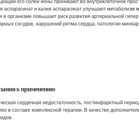
циации его солей ионы проникают во внутриклеточное прос
я аспарагинат и калия аспарагинат улучшают метаболизм 
я в организме повышает риск развития артериальной гипер
арных сосудов, нарушений ритма сердца, патологии миокар
зания к применению
ческая сердечная недостаточность, постинфарктный период
тво в составе комплексной терапии. В качестве дополнител
зидов.