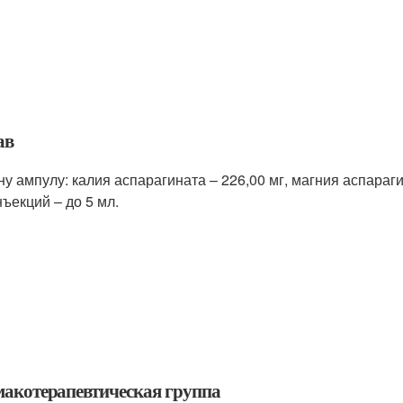
ав
ну ампулу: калия аспарагината – 226,00 мг, магния аспараги
нъекций – до 5 мл.
акотерапевтическая группа