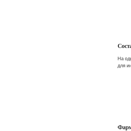
Сост
На од
для и
Фарм