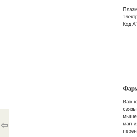
Плазм
элект
Код А
Фарм
Важне
связы
мышеч
⇦
магни
перен