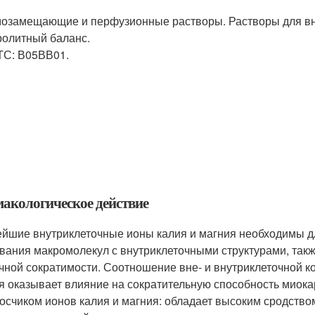
озамещающие и перфузионные растворы. Растворы для вн
ролитный баланс.
ТС: В05ВВ01.
акологическое действие
йшие внутриклеточные ионы калия и магния необходимы д
вания макромолекул с внутриклеточными структурами, так
ной сократимости. Соотношение вне- и внутриклеточной ко
я оказывает влияние на сократительную способность миока
осчиком ионов калия и магния: обладает высоким сродством