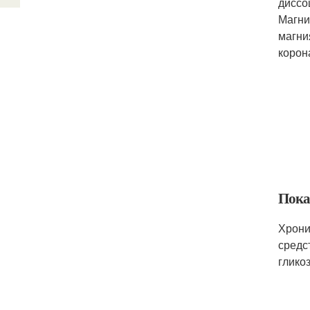
диссо
Магни
магни
корон
Пока
Хрони
средс
глико