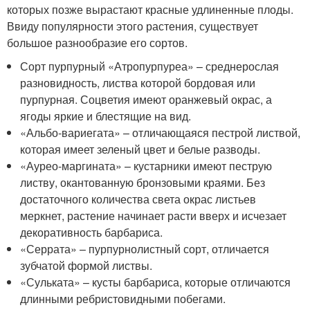
которых позже вырастают красные удлиненные плоды.
Ввиду популярности этого растения, существует
большое разнообразие его сортов.
Сорт пурпурный «Атропурпуреа» – среднерослая
разновидность, листва которой бордовая или
пурпурная. Соцветия имеют оранжевый окрас, а
ягоды яркие и блестящие на вид.
«Альбо-вариегата» – отличающаяся пестрой листвой,
которая имеет зеленый цвет и белые разводы.
«Аурео-маргината» – кустарники имеют пеструю
листву, окантованную бронзовыми краями. Без
достаточного количества света окрас листьев
меркнет, растение начинает расти вверх и исчезает
декоративность барбариса.
«Серрата» – пурпурнолистный сорт, отличается
зубчатой формой листвы.
«Сульката» – кусты барбариса, которые отличаются
длинными ребристовидными побегами.