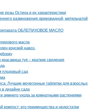
е розы Остина и их характеристики
сеннего размножения древовидной, метельчатой
е препарата ОБЛЕПИХОВОЕ МАСЛО
епихового масла
еден конский навоз.
одборку
я красавица туя – краткие сведения
ада
м плодовый сад
ома
са. Лучшие мочегонные таблетки для взрослых
 в дизайне сада
ти зимнего ухода за комнатными растениями
й компост: его преимущества и недостатки