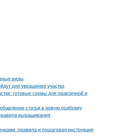
овные виды
йдут для украшения участка
стке: готовые схемы для практичной и
Добавление статьи в новую подборку
 правила выращивания
нками: правила и пошаговая инструкция