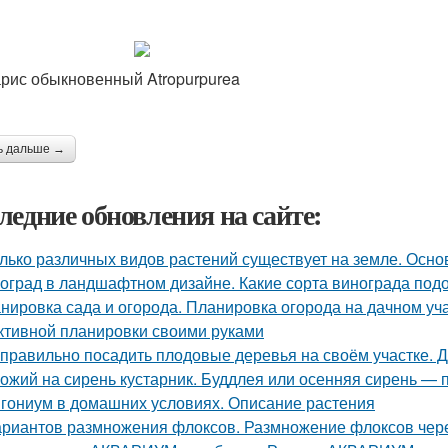
рис обыкновенный Atropurpurea
ь дальше →
ледние обновления на сайте:
лько различных видов растений существует на земле. Осн
оград в ландшафтном дизайне. Какие сорта винограда подо
нировка сада и огорода. Планировка огорода на дачном уча
тивной планировки своими руками
 правильно посадить плодовые деревья на своём участке. 
ожий на сирень кустарник. Буддлея или осенняя сирень —
гониум в домашних условиях. Описание растения
ариантов размножения флоксов. Размножение флоксов чере