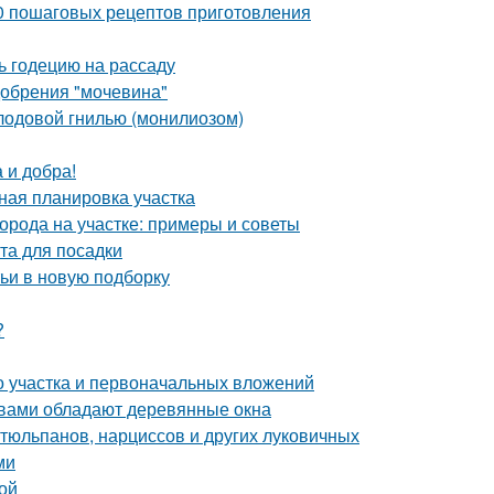
10 пошаговых рецептов приготовления
ть годецию на рассаду
добрения "мочевина"
плодовой гнилью (монилиозом)
 и добра!
ная планировка участка
орода на участке: примеры и советы
та для посадки
тьи в новую подборку
?
го участка и первоначальных вложений
твами обладают деревянные окна
тюльпанов, нарциссов и других луковичных
ми
ой