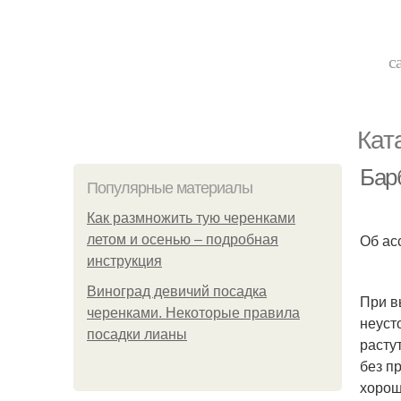
с
Кат
Бар
Популярные материалы
Как размножить тую черенками
Об ас
летом и осенью – подробная
инструкция
Виноград девичий посадка
При в
черенками. Некоторые правила
неуст
посадки лианы
расту
без п
хорош