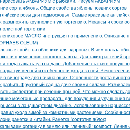
 нарисовать АКВАРИУМ с рыбками. Рисуем АКВАРИУМ
ние сорта яблонь. Общие свойства яблонь поздних сортов
глийские розы для подмосковья. Самые красивые английски
к размножить крупнолистную гортензию. Нюансы и сроки о
пнолистной гортензии
лепиховое МАСЛО инструкция по применению. Описани
POPHAES OLEUM)
лезные свойства облепихи для здоровья. В чем польза обл
нкости применения конского навоза. Для каких растений вр
к и когда сажать тую на даче. Добавление статьи в новую п
садка туи весной и особенности ухода за ней. Вечнозелена
е о винограде для начинающих. Особенности роста виногр
к разбить фруктовый сад на даче своими силами. Разбивае
веты экспертов при лечении прыщей. Что можно сделать д
чшие мочегонные препараты для похудения и улучшения ве
рциссы в ландшафтном дизайне. Использование нарциссов
правил ухода зимой за комнатными растениями. Особеннос
лони ранетки и китайки. Ранетка (сортотип яблок)
капываем органику в землю или “ленивый” компост. Ленивы