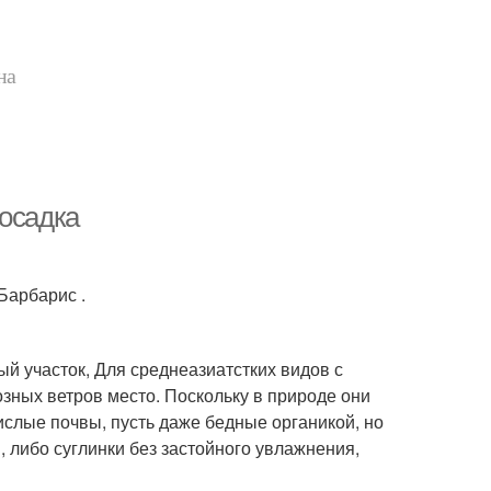
на
посадка
Барбарис .
й участок, Для среднеазиатстких видов с
зных ветров место. Поскольку в природе они
кислые почвы, пусть даже бедные органикой, но
 либо суглинки без застойного увлажнения,