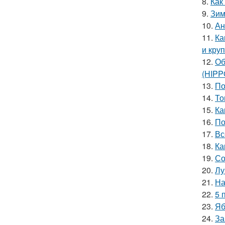
8.
Как
9.
Зим
10.
Ан
11.
Ка
и кру
12.
Об
(HIP
13.
По
14.
То
15.
Ка
16.
По
17.
Вс
18.
Ка
19.
Со
20.
Лу
21.
На
22.
5 
23.
Яб
24.
За