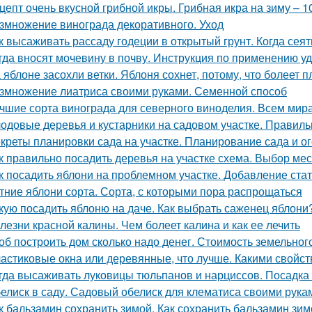
цепт очень вкусной грибной икры. Грибная икра на зиму – 
змножение винограда декоративного. Уход
к высаживать рассаду годеции в открытый грунт. Когда сея
гда вносят мочевину в почву. Инструкция по применению у
 яблоне засохли ветки. Яблоня сохнет, потому, что болеет 
змножение лиатриса своими руками. Семенной способ
чшие сорта винограда для северного виноделия. Всем мира
одовые деревья и кустарники на садовом участке. Правиль
креты планировки сада на участке. Планирование сада и ог
к правильно посадить деревья на участке схема. Выбор мес
к посадить яблони на проблемном участке. Добавление ста
тние яблони сорта. Сорта, с которыми пора распрощаться
кую посадить яблоню на даче. Как выбрать саженец яблони
лезни красной калины. Чем болеет калина и как ее лечить
об построить дом сколько надо денег. Стоимость земельно
астиковые окна или деревянные, что лучше. Какими свойс
гда высаживать луковицы тюльпанов и нарциссов. Посадка 
елиск в саду. Садовый обелиск для клематиса своими рука
к бальзамин сохранить зимой. Как сохранить бальзамин зим