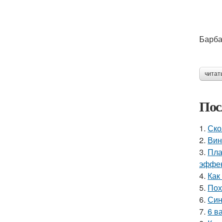
Барба
читат
Пос
1.
Ско
2.
Вин
3.
Пла
эффек
4.
Как
5.
Пох
6.
Син
7.
6 в