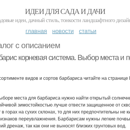
ИДЕИ ДЛЯ САДА И ДАЧИ
адовые идеи, дачный стиль, тонкости ландшафтного дизай
главная
новости
статьи
алог с описанием
барис корневая система. Выбор места и 
сортименте видов и сортов барбариса читайте на странице 
ыборе места для барбариса нужно найти открытый солнечны
ойчивой зимостойкостью лучше отвести защищенное от скво
т в горах на сухих склонах, то для них предпочтительны не 
ризнаков переувлажнения. Барбарисам нужны легкие почвы,
ий дренаж, так как они не выносят близких грунтовых вод.