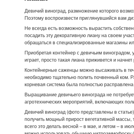
Девичий виноград, размножение которого возмо
Поэтому воспроизвести приглянувшийся вам диза
Не всегда есть возможность вырастить собстве
посадить эту декоративную лиану на своем учас
обращаться в специализированные магазины ил
Приобретая контейнер с девичьим виноградом, у
играет, просто такая лиана приживется и начнет
Контейнерные саженцы можно высаживать в тече
необходимо тщательно полить почвенный ком. Р
корневая система была полностью расправлена
Выращивание девичьего винограда не потребуе
агротехнических мероприятий, включающих полив
Девичий виноград (фото представлены в статье)
получить мощный прирост вегетативной массы, 
всего это делать весной – в мае, и летом – в и
можно использовать обычную нитроаммофоску (5