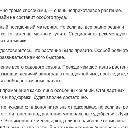
жно тремя способами, — очень неприхотливое растение.
йн не составит особого труда.
нный посадочный материал. Но если вы все равно решили
тке, то саженцы можно и купить. Специалисты рекомендуют
и питомники.
достоверьтесь, что растение было привито. Особой роли эт
 развиваться намного быстрее.
ние всего садового сезона. Прежде чем доставать растен
азмещая девичий виноград в посадочной яме, проследите,
 и свободно там помещалась.
т применения каких-либо особенных знаний. Стандартных
 и подкормки, будет вполне достаточно.
 не нуждается в дополнительных подкормках, но если вы р
то стоит внести под растение минеральные удобрения. Луч
юле. Это именно те месяцы, когда лиана наиболее отзывчива.
0 грамм на квадратный метр) или «Кемиру-Универсал» (10