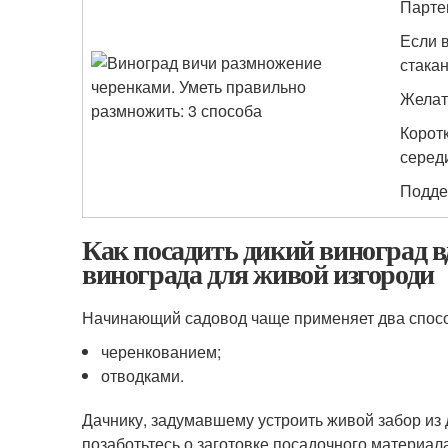
Парте
Если 
стака
Желат
Коротк
серед
Подде
Как посадить дикий виноград в
винограда для живой изгороди
Начинающий садовод чаще применяет два спосо
черенкованием;
отводками.
Дачнику, задумавшему устроить живой забор из
позаботьтесь о заготовке посадочного материал