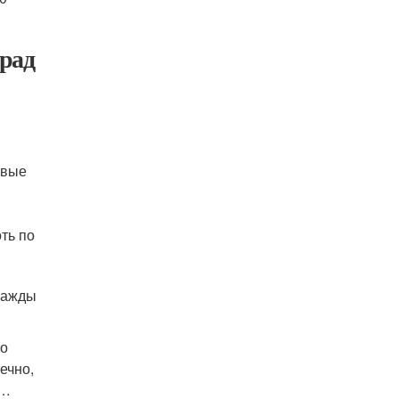
рад
овые
ть по
дважды
ро
ечно,
т…