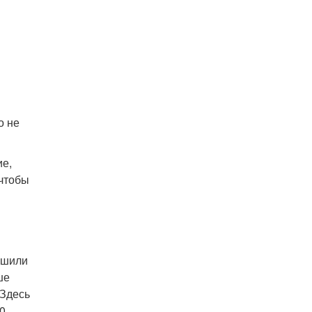
о не
ие,
 чтобы
ешили
ше
 Здесь
0