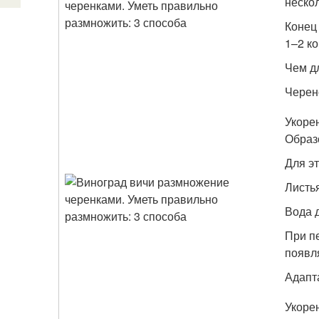
нескол
Конец
1–2 ко
Чем д
Черено
Укоре
Образ
Для эт
Листья
Вода 
При п
появл
Адапт
Укоре