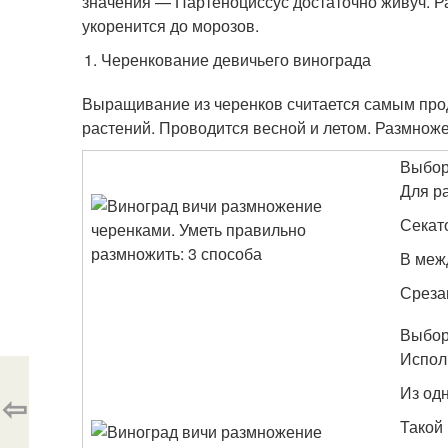
значения — Партеноциссус достаточно живуч. Р
укоренится до морозов.
Черенкование девичьего винограда
Выращивание из черенков считается самым про
растений. Проводится весной и летом. Размноже
Выбор
Для р
Секато
В меж
Среза
Выбор
Испол
Из одн
⇦
Такой 