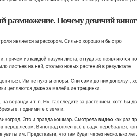
й размножение. Почему девичий виног
нтроля является агрессором. Сильно хорошо и быстро
ни, причем из каждой пазухи листа, оттуда же появляются н
ыло листьев на ней, столько новых растений в результате
цепиться. Им не нужны опоры. Они сами до них доползут, хо
сики цепляются даже за малейшие трещинки.
на веранду и т. п. Ну, так следите за растением, хотя бы 
обрежьте, поднимите с земли.
т виноград. Это и правда кошмар. Смотрела
видео
как раз п
в перед лесом. Виноград оплел всё в саду, перебрался, кон
 увиты им. Представьте, что там будет через несколько ле