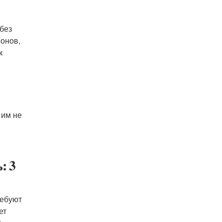
 без
ионов,
к
 им не
: 3
ребуют
ет