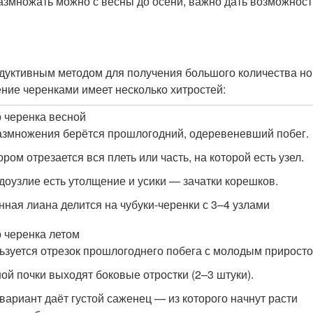
азмножать можно с весны до осени, важно дать возможност
дуктивным методом для получения большого количества н
ние черенками имеет несколько хитростей:
 черенка весной
азмножения берётся прошлогодний, одеревеневший побег.
ром отрезается вся плеть или часть, на которой есть узел.
доузлие есть утолщение и усики — зачатки корешков.
нная лиана делится на чубуки-черенки с 3–4 узлами
 черенка летом
ьзуется отрезок прошлогоднего побега с молодым приросто
ой почки выходят боковые отростки (2–3 штуки).
вариант даёт густой саженец — из которого начнут расти