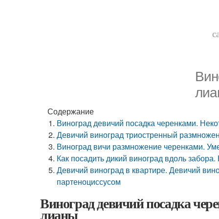
с
Вин
лиа
Содержание
Виноград девичий посадка черенками. Нек
Девичий виноград триостренный размножен
Виноград вичи размножение черенками. Уме
Как посадить дикий виноград вдоль забора
Девичий виноград в квартире. Девичий вино
партеноциссусом
Виноград девичий посадка чер
лианы