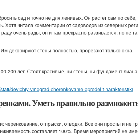
осить сад и точно не для ленивых. Он растет сам по себе,
ь. Хотя читала комментарии от садоводов из северных рег
граду очень рады, он и там прекрасно развивается, но не та
 Им декорируют стены полностью, прорезают только окна.
00-200 лет. Стоят красивые, ни стены, ни фундамент лиана
/stati/devichiy-vinograd-cherenkovanie-opredelit-harakteristiki
ренками. Уметь правильно размножить
: черенкование, отпрыски, отводки. Все они просты и не т
риживаемость составляет 100%. Время мероприятий не име