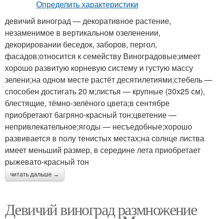
девичий виноград — декоративное растение,
незаменимое в вертикальном озеленении,
декорировании беседок, заборов, пергол,
фасадов;относится к семейству Виноградовые;имеет
хорошо развитую корневую систему и густую массу
зелени;на одном месте растёт десятилетиями;стебель —
способен достигать 20 м;листья — крупные (30х25 см),
блестящие, тёмно-зелёного цвета;в сентябре
приобретают багряно-красный тон;цветение —
непривлекательное;ягоды — несъедобные;хорошо
развивается в полу тенистых местах;на солнце листва
имеет меньший размер, в середине лета приобретает
рыжевато-красный тон
читать дальше →
Девичий виноград размножение