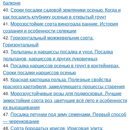
балконе
40.
Сроки посадки садовой земляники осенью. Когда и
как посадить клубнику осенью в открытый грунт
41.
Морозостойкие сорта винограда ранние. История
создания и особенности селекции
42.
Горизонтальный можжевельник сорта.
Горизонтальный
43.
Тюльпаны и нарциссы посадка и уход. Посадка
тюльпанов, нарциссов и других луковичных
44.
Посадка нарциссов осенью в грунт в контейнерах.
Сроки посадки нарциссов осенью
45.
Красная картошка польза. Полезные свойства
красного картофеля, замедляющего процессы старения
46.
Морозоустойчивые розы для подмосковья. Лучшие
зимостойкие сорта роз, цветущие всё лето и особенности
их выращивания
47.
Посадка петунии под зиму семенами. Первый способ
— черенкование
48.
Сорта бородатых ирисов. Ирисовая элита: