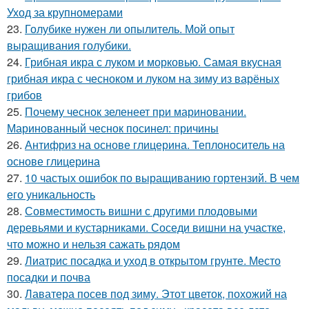
Уход за крупномерами
23.
Голубике нужен ли опылитель. Мой опыт
выращивания голубики.
24.
Грибная икра с луком и морковью. Самая вкусная
грибная икра с чесноком и луком на зиму из варёных
грибов
25.
Почему чеснок зеленеет при мариновании.
Маринованный чеснок посинел: причины
26.
Антифриз на основе глицерина. Теплоноситель на
основе глицерина
27.
10 частых ошибок по выращиванию гортензий. В чем
его уникальность
28.
Совместимость вишни с другими плодовыми
деревьями и кустарниками. Соседи вишни на участке,
что можно и нельзя сажать рядом
29.
Лиатрис посадка и уход в открытом грунте. Место
посадки и почва
30.
Лаватера посев под зиму. Этот цветок, похожий на