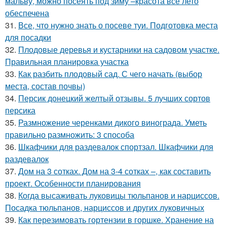
мальву, можно посеять под зиму –красота все лето
обеспечена
31.
Все, что нужно знать о посеве туи. Подготовка места
для посадки
32.
Плодовые деревья и кустарники на садовом участке.
Правильная планировка участка
33.
Как разбить плодовый сад. С чего начать (выбор
места, состав почвы)
34.
Персик донецкий желтый отзывы. 5 лучших сортов
персика
35.
Размножение черенками дикого винограда. Уметь
правильно размножить: 3 способа
36.
Шкафчики для раздевалок спортзал. Шкафчики для
раздевалок
37.
Дом на 3 сотках. Дом на 3-4 сотках –, как составить
проект. Особенности планирования
38.
Когда высаживать луковицы тюльпанов и нарциссов.
Посадка тюльпанов, нарциссов и других луковичных
39.
Как перезимовать гортензии в горшке. Хранение на