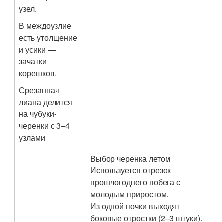
узел.
В междоузлие
есть утолщение
и усики —
зачатки
корешков.
Срезанная
лиана делится
на чубуки-
черенки с 3–4
узлами
Выбор черенка летом
Используется отрезок
прошлогоднего побега с
молодым приростом.
Из одной почки выходят
боковые отростки (2–3 штуки).