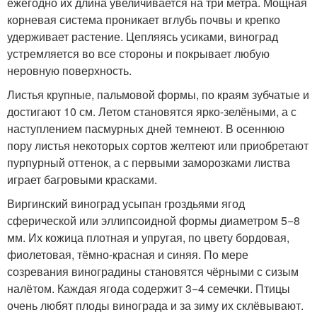
ежегодно их длина увеличивается на три метра. Мощная
корневая система проникает вглубь почвы и крепко
удерживает растение. Цепляясь усиками, виноград
устремляется во все стороны и покрывает любую
неровную поверхность.
Листья крупные, пальмовой формы, по краям зубчатые и
достигают 10 см. Летом становятся ярко-зелёными, а с
наступлением пасмурных дней темнеют. В осеннюю
пору листья некоторых сортов желтеют или приобретают
пурпурный оттенок, а с первыми заморозками листва
играет багровыми красками.
Виргинский виноград усыпан гроздьями ягод
сферической или эллипсоидной формы диаметром 5−8
мм. Их кожица плотная и упругая, по цвету бордовая,
фиолетовая, тёмно-красная и синяя. По мере
созревания виноградины становятся чёрными с сизым
налётом. Каждая ягода содержит 3−4 семечки. Птицы
очень любят плоды винограда и за зиму их склёвывают.