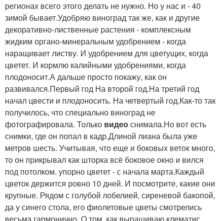
регионах всего этого делать не нужно. Но у нас и - 40
зимой бывает.Удобряю виноград так же, как и другие
декоративно-лиственные растения - комплексным
жидким органо-минеральным удобрением - когда
наращивает листву. И удобрением для цветущих, когда
цветет. И кормлю калийными удобрениями, когда
плодоносит.А дальше просто покажу, как он
развивался.Первый год На второй год.На третий год
начал цвести и плодоносить. На четвертый год.Как-то так
получилось, что специально виноград не
фотографировала. Только
видео
снимала.Но вот есть
снимки, где он попал в кадр.Длиной лиана была уже
метров шесть. Учитывая, что еще и боковых веток много,
то он прикрывал как шторка всё боковое окно и вился
под потолком. упорно цветет - с начала марта.Каждый
цветок держится ровно 10 дней. И посмотрите, какие они
крупные. Рядом с голубой лобелией, сиреневой бакопой,
да у синего стола, его фиолетовые цветы смотрелись
весьма гармонично. О том, как выращиваю клематис,