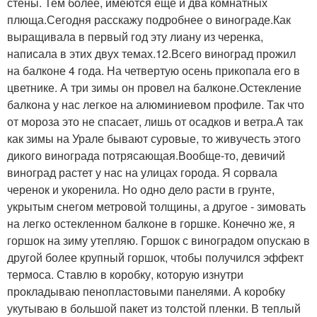
стены. Тем более, имеются еще и два комнатных
плюща.Сегодня расскажу подробнее о винограде.Как
выращивала в первый год эту лиану из черенка,
написала в этих двух темах.12.Всего виноград прожил
на балконе 4 года. На четвертую осень прикопала его в
цветнике. А три зимы он провел на балконе.Остекление
балкона у нас легкое на алюминиевом профиле. Так что
от мороза это не спасает, лишь от осадков и ветра.А так
как зимы на Урале бывают суровые, то живучесть этого
дикого винограда потрясающая.Вообще-то, девичий
виноград растет у нас на улицах города. Я сорвала
черенок и укоренила. Но одно дело расти в грунте,
укрытым снегом метровой толщины, а другое - зимовать
на легко остекленном балконе в горшке. Конечно же, я
горшок на зиму утепляю. Горшок с виноградом опускаю в
другой более крупный горшок, чтобы получился эффект
термоса. Ставлю в коробку, которую изнутри
прокладываю пенопластовыми панелями. А коробку
укутываю в большой пакет из толстой пленки. В теплый