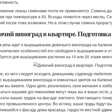
ативность.
ожение лианы семенами почти не применяется. Семена до
ев при температуре в 5
0
. Всходы появятся через месяц. Се
ий посев тоже возможен. Но в этом случае семена прорасту
ичий виноград в квартире. Подготовка 
ак речь идет о выращивании девичьего винограда на балконе
ехнических особенностей его свободного выращивания в отк
буется для выращивания растения на 10 или 20 этаже мног
е, из чего следует исходить домашнему садоводу-любителю
 с выращиванием винограда и комнатных цветов на балкон
ом вы живете. Одно дело, реализовать свои желания и хобби
аться вашими достижениями могут лишь вы и ваши гости, 
ьтаты ваших трудов на фасаде элитного, блистающего тон
ого промышленного центра. Во истину, ваши труды будут вы
пившейся к фасаду дома-красавца, гордости местной адми