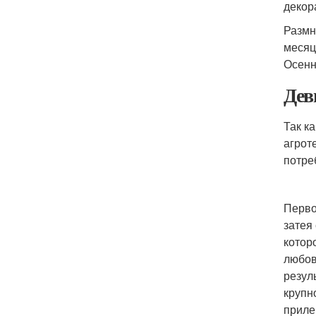
декор
Размн
месяц
Осенн
Дев
Так к
агрот
потре
Перво
затея
котор
любов
резул
крупн
приле