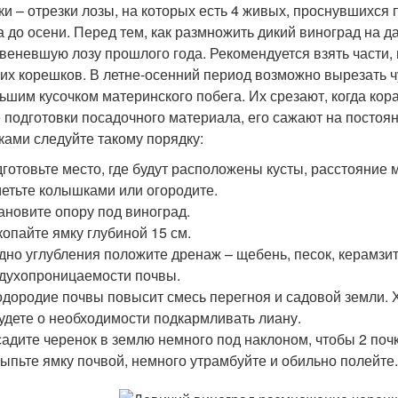
ки – отрезки лозы, на которых есть 4 живых, проснувшихся
а до осени. Перед тем, как размножить дикий виноград на 
веневшую лозу прошлого года. Рекомендуется взять части, 
их корешков. В летне-осенний период возможно вырезать 
ьшим кусочком материнского побега. Их срезают, когда кора
 подготовки посадочного материала, его сажают на постоя
ками следуйте такому порядку:
готовьте место, где будут расположены кусты, расстояние 
етьте колышками или огородите.
ановите опору под виноград.
опайте ямку глубиной 15 см.
дно углубления положите дренаж – щебень, песок, керамзи
духопроницаемости почвы.
дородие почвы повысит смесь перегноя и садовой земли. 
удете о необходимости подкармливать лиану.
адите черенок в землю немного под наклоном, чтобы 2 почк
ыпьте ямку почвой, немного утрамбуйте и обильно полейте