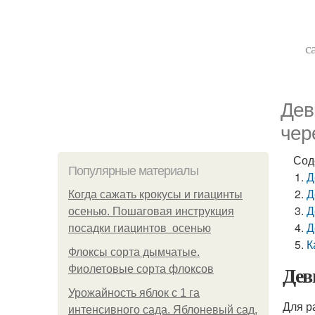
с
Дев
чер
Сод
Популярные материалы
Д
Д
Когда сажать крокусы и гиацинты
Д
осенью. Пошаговая инструкция
Д
посадки гиацинтов осенью
К
Флоксы сорта дымчатые.
Дев
Фиолетовые сорта флоксов
Урожайность яблок с 1 га
Для р
интенсивного сада. Яблоневый сад,