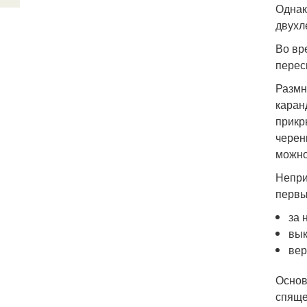
Однак
двухл
Во вр
перес
Размн
каран
прикр
черен
можно
Непри
первы
за 
вык
вер
Основ
спяще