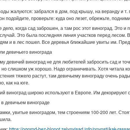
оды жалуются: забрался в дом, под крышу, на веранду и т. 
зон подойдите, проверьте: куда оно лезет, обрежьте, подними
е дело, когда сад заброшен, а там рос этот виноград. Это 
 случай. Это была последняя линия участков перед лесом. В
едям и в лес пошел. Все деревья ближайшие увиты им. Предс
ли девичьего винограда
му девичий виноград не для любителей забросить сад и точн
, но слишком уж хорошо. Надо ограничивать. Хотя читала к
астения тяжело растут, там девичьему винограду очень рады,
о, как на юге.
ий виноград широко используют в Европе. Им декорируют с
 в девичьем винограде
замки, увитые виноградом, тем строениям 100-200 лет. Стоя
шила.
ник:
https://ogorod-bez-hlopot.zelynyjsad.info/novosti/kak-ras