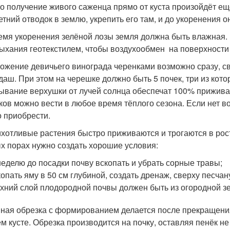
о получение живого саженца прямо от куста произойдёт ещё
етний отводок в землю, укрепить его там, и до укоренения о
емя укоренения зелёной лозы земля должна быть влажная.
ыхания геотекстилем, чтобы воздухообмен на поверхности
ожение девичьего винограда черенками возможно сразу, 
даш. При этом на черешке должно быть 5 почек, три из кот
ывание верхушки от лучей солнца обеспечат 100% прижив
ков можно вести в любое время тёплого сезона. Если нет в
 приобрести.
хотливые растения быстро приживаются и трогаются в рост
х порах нужно создать хорошие условия:
неделю до посадки почву вскопать и убрать сорные травы;
опать яму в 50 см глубиной, создать дренаж, сверху песча
хний слой плодородной почвы должен быть из огородной зе
ная обрезка с формированием делается после прекращени
м кусте. Обрезка производится на почку, оставляя пенёк не