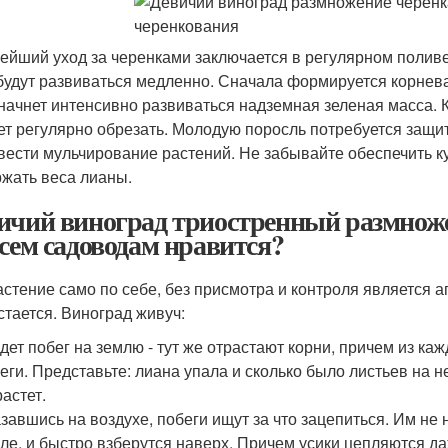
ейший уход за черенками заключается в регулярном поливе
будут развиваться медленно. Сначала формируется корневая
 начнет интенсивно развиваться надземная зеленая масса. К
ет регулярно обрезать. Молодую поросль потребуется защи
вести мульчирование растений. Не забывайте обеспечить к
жать веса лианы.
ичий виноград триостренный размноже
всем садоводам нравится?
астение само по себе, без присмотра и контроля является 
стается. Виноград живуч:
дет побег на землю - тут же отрастают корни, причем из ка
еги. Представьте: лиана упала и сколько было листьев на н
астет.
завшись на воздухе, побеги ищут за что зацепиться. Им не 
ле, и быстро взберутся наверх. Причем усики цепляются д