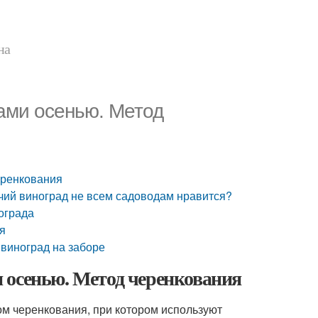
на
ами осенью. Метод
еренкования
чий виноград не всем садоводам нравится?
ограда
ия
 виноград на заборе
 осенью. Метод черенкования
ом черенкования, при котором используют