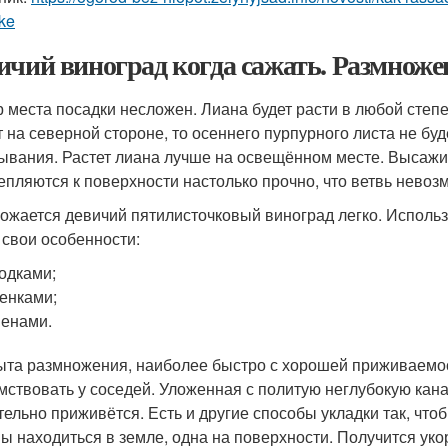
ke
ичий виноград когда сажать. Размноже
 места посадки несложен. Лиана будет расти в любой степе
т на северной стороне, то осеннего пурпурного листа не бу
ывания. Растет лиана лучше на освещённом месте. Высажив
епляются к поверхности настолько прочно, что ветвь невоз
ожается девичий пятилисточковый виноград легко. Использ
 свои особенности:
одками;
енками;
енами.
ыта размножения, наиболее быстро с хорошей приживаемо
мствовать у соседей. Уложенная с политую неглубокую кана
тельно приживётся. Есть и другие способы укладки так, что
ы находиться в земле, одна на поверхности. Получится уко