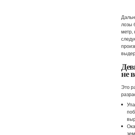
Дальн
лозы 
метр,
следу
произ
выдер
Дев
не 
Это р
разра
Упа
поб
выр
Ока
зем