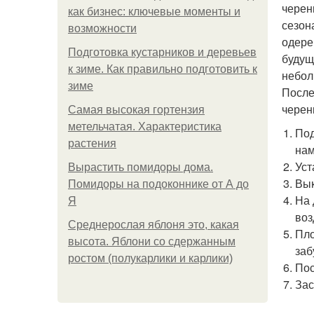
черен
как бизнес: ключевые моменты и
сезон
возможности
одере
Подготовка кустарников и деревьев
будущ
к зиме. Как правильно подготовить к
небол
зиме
После
черен
Самая высокая гортензия
метельчатая. Характеристика
Под
растения
нам
Уст
Вырастить помидоры дома.
Вык
Помидоры на подоконнике от А до
На 
Я
воз
Среднерослая яблоня это, какая
Пло
высота. Яблони со сдержанным
заб
ростом (полукарлики и карлики)
Пос
Зас