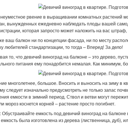
 неуместное рвение в выращивании комнатных растений мо
ан, вынужденных ежедневно наблюдать плоды вашей самод
истрации, которая запросто может наложить на вас штраф,
же ваш балкон ни по концепции фасада, ни по месту распо
ку любителей стандартизации, то тогда – Вперед! За дело!
вая то, что девичий виноград на балконе – это дерево, пуст
льного питания ему понадобится немалая. Как минимум, бо
ние многолетнее, большое. Вносить и выносить на зиму в кв
му следует изначально предусмотреть не только запас почв
ения емкости в зимний период. Ствол и ветви могут пережит
сли мороз коснется корней – растение просто погибнет.
: Обустраивайте емкость под девичий виноград на балконе
 емкость была изготовлена из дерева (лиственница, дуб),