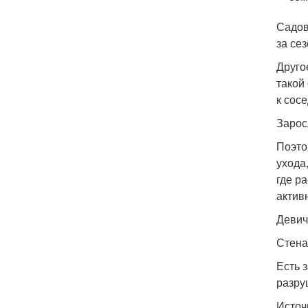
Садов
за се
Друго
такой
к сос
Зарос
Поэто
ухода
где р
активн
Девич
Стена
Есть 
разру
Источ