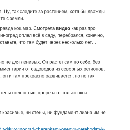
п. Ну, так следите за растением, хотя бы дважды
те с земли.
и правда кошмар. Смотрела
видео
как раз про
иноград оплел всё в саду, перебрался, конечно,
тавьте, что там будет через несколько лет…
о не для ленивых. Он растет сам по себе, без
омментарии от садоводов из северных регионов,
 он и там прекрасно развивается, но не так
тены полностью, прорезают только окна.
т красивые, ни стены, ни фундамент лиана им не
sadit-dikiy-vinograd-cherenkami-osenyu-perehodim-k-