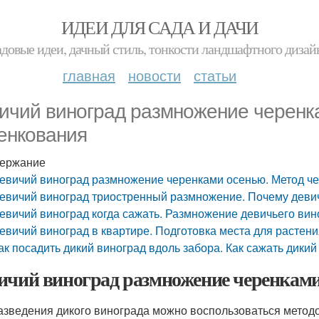
ИДЕИ ДЛЯ САДА И ДАЧИ
адовые идеи, дачный стиль, тонкости ландшафтного дизай
главная
новости
статьи
ичий виноград размножение черенк
енкования
ержание
евичий виноград размножение черенками осенью. Метод ч
евичий виноград триостренный размножение. Почему деви
евичий виноград когда сажать. Размножение девичьего вин
евичий виноград в квартире. Подготовка места для растен
ак посадить дикий виноград вдоль забора. Как сажать дикий
ичий виноград размножение черенками
азведения дикого винограда можно воспользоваться метод