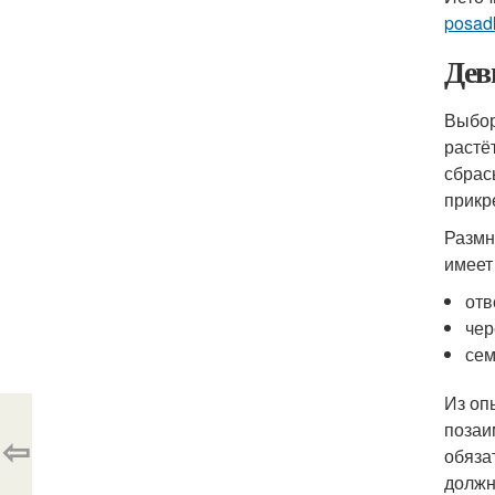
posad
Дев
Выбор
растё
сбрас
прикр
Размн
имеет
отв
чер
сем
Из оп
позаи
⇦
обяза
должн