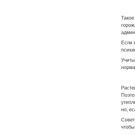
Такое
горож
админ
Если 
психи
Учиты
норма
Расте
Поэто
утепл
но, е
Совет
чтобы