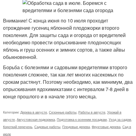
Внимание! С конца июня по 10 июля проходит
отрождение гусениц яблонной плодожорки второго
поколения. Для защиты сада и огорода от вредителей
необходимо провести опрыскивание плодоносящих
яблонь и груш осенних и зимних сортов, а также айвы
обыкновенной.
Борьба с болезнями и садовыми вредителями второго
поколения сложнее, так как лет многих насекомых по
срокам растянут. Поэтому необходимо, как минимум, два
опрыскивания ядохимикатами с интервалом 7-8 дней в
конце прошлого и в начале этого месяца.
Категории:
Дерева в августе
,
Сезонные работы
,
Работы в августе
,
Урожай в
августе
,
Августовская подкормка
,
Подготовка к осенним посадкам
,
Уход за садом
,
Короткий перечень
,
Садовые работы
,
Плодовые дерева
,
Фруктовые дерева
,
Сад в
июле