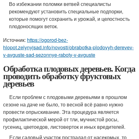
Во избежании поломки ветвей специалисты
рекомендуют установить специальные подпорки,
которые помогут сохранить и урожай, и целостность
плодоносящих веток.
Источник:
https://ogorod-bez-
hlopot.zelynyjsad.info/novosti/obrabotka-plodovyh-derevev-
v-avguste-sad-sezonnye-raboty-v-avguste
Обработка плодовых деревьев. Когда
проводить обработку фруктовых
деревьев
Если проблем с плодовыми деревьями в прошлом
сезоне на даче не было, то весной всё равно нужно
провести опрыскивание. Эта процедура является
профилактической мерой от тли, мучнистой росы,
гусениц, цветоедов, листоверток и иных вредителей.
Если садовый участок пострадал от насекомых, то