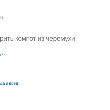
на
арить компот из черемухи
ухи
ьза и вред