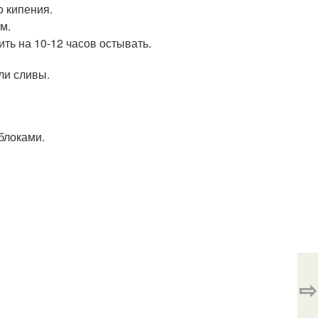
о кипения.
м.
ть на 10-12 часов остывать.
ли сливы.
блоками.
⇨