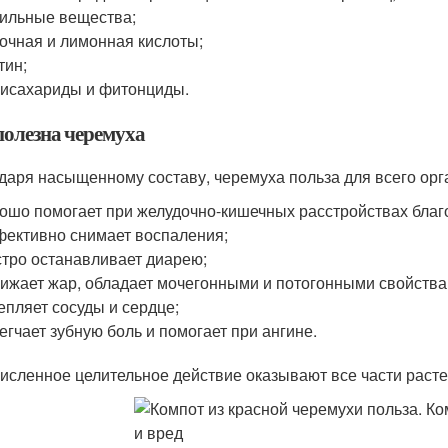
ильные вещества;
очная и лимонная кислоты;
тин;
исахариды и фитонциды.
полезна черемуха
даря насыщенному составу, черемуха польза для всего орга
ошо помогает при желудочно-кишечных расстройствах бла
ективно снимает воспаления;
тро останавливает диарею;
ижает жар, обладает мочегонными и потогонными свойства
епляет сосуды и сердце;
егчает зубную боль и помогает при ангине.
исленное целительное действие оказывают все части растен