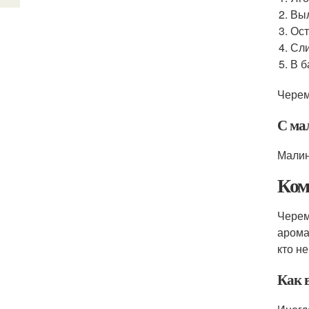
Выл
Ост
Сли
В б
Черем
С ма
Малин
Ком
Черем
арома
кто н
Как 