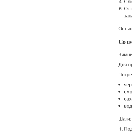
Сли
Ост
зак
Остыв
Со с
Зимни
Для п
Потре
чер
смо
сах
вод
Шаги:
Под