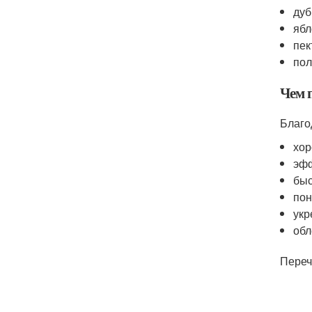
дуб
ябл
пек
пол
Чем 
Благо
хор
эфф
быс
пон
укр
обл
Переч