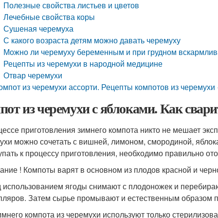
Полезные свойства листьев и цветов
Лечебные свойства коры
Сушеная черемуха
С какого возраста детям можно давать черемуху
Можно ли черемуху беременным и при грудном вскармли
Рецепты из черемухи в народной медицине
Отвар черемухи
омпот из черемухи ассорти. Рецепты компотов из черемухи
пот из черемухи с яблоками. Как свари
цессе приготовления зимнего компота никто не мешает экс
ухи можно сочетать с вишней, лимоном, смородиной, яблок
упать к процессу приготовления, необходимо правильно от
ание ! Компоты варят в основном из плодов красной и черн
 использованием ягоды снимают с плодоножек и перебираю
пляров. Затем сырье промывают и естественным образом п
имнего компота из черемухи используют только стерилизова