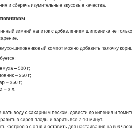
ния и сберечь изумительные вкусовые качества.
повником
инный зимний напиток с добавлением шиповника не только
арение.
емухо-шиповниковый компот можно добавить палочку кори
буется:
емуха – 500 г;
овник – 250 г;
ар – 250 г;
а – 2 л.
шать воду с сахарным песком, довести до кипения и томить
равить в сироп плоды и варить все 7-10 минут.
ть кастрюлю с огня и оставить для настаивания на 5-6 часо