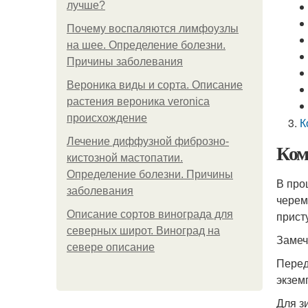
лучше?
Почему воспаляются лимфоузлы
на шее. Определение болезни.
Причины заболевания
Вероника виды и сорта. Описание
растения вероника veronica
происхождение
К
Лечение диффузной фиброзно-
Ком
кистозной мастопатии.
Определение болезни. Причины
В про
заболевания
черем
Описание сортов винограда для
прист
северных широт. Виноград на
Замеч
севере описание
Перед
экзем
Для з