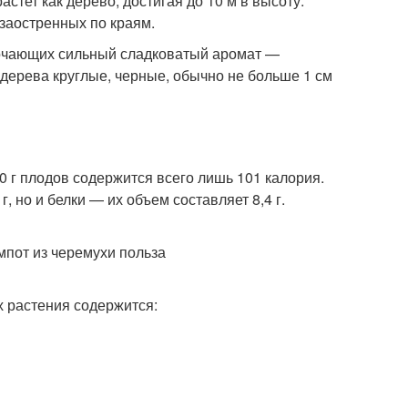
стет как дерево, достигая до 10 м в высоту.
 заостренных по краям.
сточающих сильный сладковатый аромат —
 дерева круглые, черные, обычно не больше 1 см
0 г плодов содержится всего лишь 101 калория.
г, но и белки — их объем составляет 8,4 г.
х растения содержится: