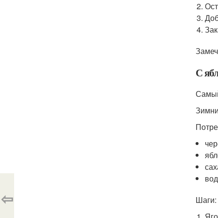
Ост
Доб
Зак
Замеч
С яб
Самый
Зимни
Потре
чер
ябл
сах
вод
⇦
Шаги:
Яго