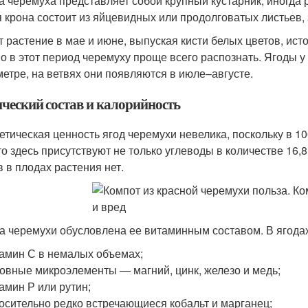
а черемуха представляет собой крупный кустарник, иногда ра
я крона состоит из яйцевидных или продолговатых листьев,
т растение в мае и июне, выпуская кисти белых цветов, и
о в этот период черемуху проще всего распознать. Ягоды у
метре, на ветвях они появляются в июле–августе.
ческий состав и калорийность
етическая ценность ягод черемухи невелика, поскольку в 10
о здесь присутствуют не только углеводы в количестве 16,8 
 в плодах растения нет.
а черемухи обусловлена ее витаминным составом. В ягода
амин С в немалых объемах;
овные микроэлементы — магний, цинк, железо и медь;
амин Р или рутин;
осительно редко встречающиеся кобальт и марганец;