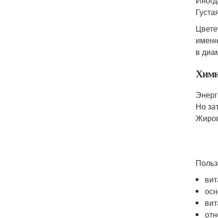
Иногд
Густа
Цвете
именн
в диа
Хими
Энерг
Но зат
Жиров
Польз
вит
осн
вит
отн