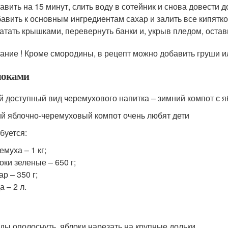
авить на 15 минут, слить воду в сотейник и снова довести д
авить к основным ингредиентам сахар и залить все кипятко
атать крышками, перевернуть банки и, укрыв пледом, остави
ание ! Кроме смородины, в рецепт можно добавить груши и
локами
 доступный вид черемухового напитка – зимний компот с я
й яблочно-черемуховый компот очень любят дети
буется:
емуха – 1 кг;
оки зеленые – 650 г;
ар – 350 г;
а – 2 л.
ды ополоснуть, яблоки нарезать на крупные дольки.