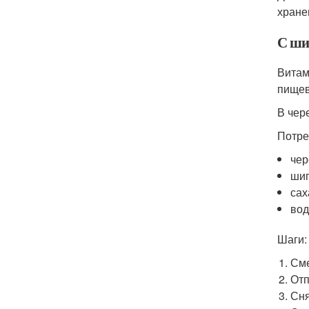
хране
С ши
Витам
пищев
В чер
Потре
чер
шип
сах
вод
Шаги:
Сме
Отп
Сня