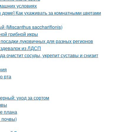
омашних условиях
в доме] Как ухаживать за комнатными цветами
 (Miscanthus sacchariflonis)
ной грибной икры
 посадки луковичных для разных регионов
аздевалок из ЛДСП
а очистит сосуды, укрепит суставы и снизит
ния
о рта
рный: уход за сортом
очвы
ие плана
в почвы)