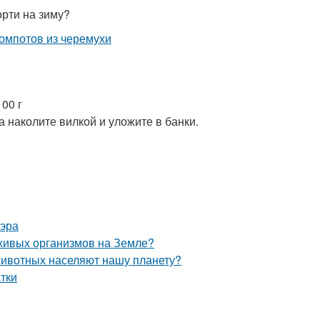
рти на зиму?
00 г
 наколите вилкой и уложите в банки.
 эра
 живых организмов на Земле?
животных населяют нашу планету?
тки