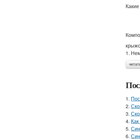
Какие
Компо
крыжо
1. Не
читат
Пос
1.
Пос
2.
Ско
3.
Ско
4.
Как
5.
Син
6.
Син