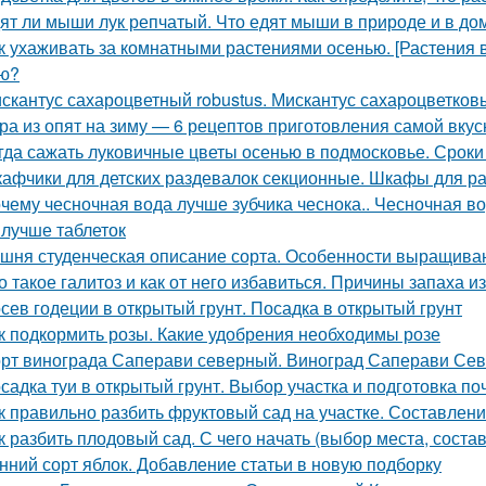
ят ли мыши лук репчатый. Что едят мыши в природе и в д
к ухаживать за комнатными растениями осенью. [Растения 
ю?
скантус сахароцветный robustus. Мискантус сахароцветковый
ра из опят на зиму — 6 рецептов приготовления самой вкус
гда сажать луковичные цветы осенью в подмосковье. Сроки
афчики для детских раздевалок секционные. Шкафы для р
чему чесночная вода лучше зубчика чеснока.. Чесночная вод
 лучше таблеток
шня студенческая описание сорта. Особенности выращива
о такое галитоз и как от него избавиться. Причины запаха из
сев годеции в открытый грунт. Посадка в открытый грунт
к подкормить розы. Какие удобрения необходимы розе
рт винограда Саперави северный. Виноград Саперави Севе
садка туи в открытый грунт. Выбор участка и подготовка п
к правильно разбить фруктовый сад на участке. Составлен
к разбить плодовый сад. С чего начать (выбор места, соста
нний сорт яблок. Добавление статьи в новую подборку