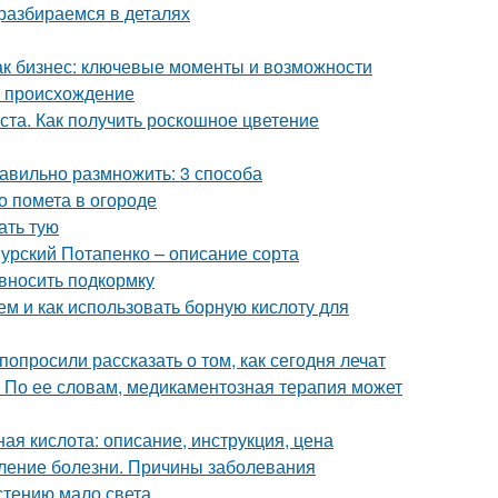
 разбираемся в деталях
как бизнес: ключевые моменты и возможности
a происхождение
оста. Как получить роскошное цветение
авильно размножить: 3 способа
о помета в огороде
ать тую
урский Потапенко – описание сорта
 вносить подкормку
ем и как использовать борную кислоту для
опросили рассказать о том, как сегодня лечат
 По ее словам, медикаментозная терапия может
ая кислота: описание, инструкция, цена
ление болезни. Причины заболевания
астению мало света