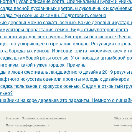
ноград Гусар описание сорта. Оригинальный Кураж и уника
садка весной луковичных цветов. 6 луковичных и клубневы
садка туи осенью из семян. Подготовить семена
кие деревья можно сажать осенью. Какие деревья и кустар
имуляторы прорастания семян. Виды стимуляторов роста
нзоножницы для чего нужны. Кусторезы бензиновые (бензо
щество ускоряющее созревание плодов. Регуляция созрев
рта бородатых ирисов. Ирисовая элита: «космические» и т
садка штамбовой розы осенью. Угол посадки штамбовой ро
нгониум, какой нужен горшок. Причины
ды и люди фестиваль ландшафтного дизайна 2019 результ
афтного искусства оценили проекты молодых дизайнеров
садка тюльпанов и крокусов осенью. Садим в открытый гру
льно?
шайники на коре деревьев это паразиты. Немного о лишай
Контакты
Пользовательское соглашение
Обратная св
Политика конфидециальности
Копирование раз