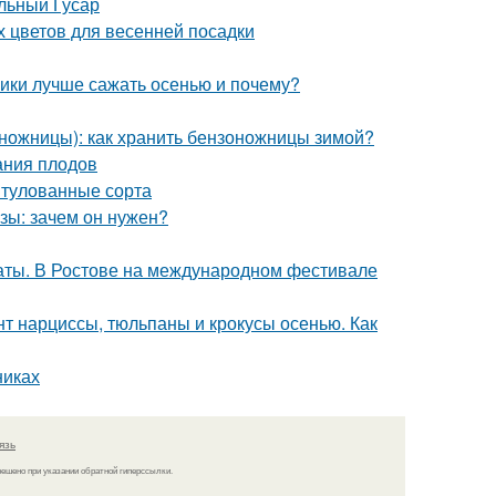
льный Гусар
х цветов для весенней посадки
ники лучше сажать осенью и почему?
ножницы): как хранить бензоножницы зимой?
ания плодов
итулованные сорта
зы: зачем он нужен?
аты. В Ростове на международном фестивале
нт нарциссы, тюльпаны и крокусы осенью. Как
никах
язь
решено при указании обратной гиперссылки.