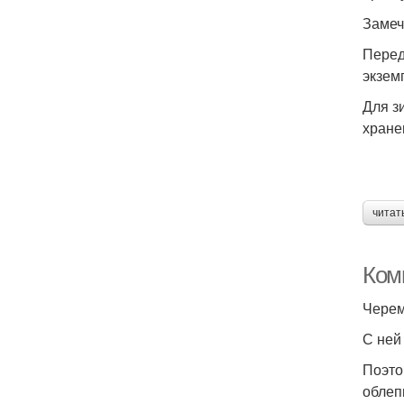
Замеч
Перед
экзем
Для з
хране
читат
Ком
Черем
С ней
Поэто
облеп