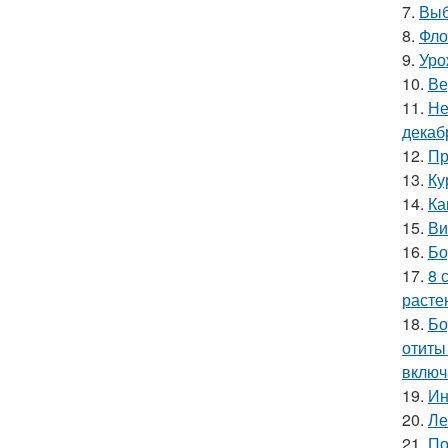
7.
Выб
8.
Фло
9.
Уро
10.
Ве
11.
Не
декаб
12.
Пр
13.
Ку
14.
Ка
15.
Ви
16.
Бо
17.
8 
расте
18.
Бо
отиты
включ
19.
Ин
20.
Ле
21.
По