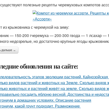
 существуют полезные рецепты черемуховых компотов ассо
т из крыжовника с черемухой на зиму:
вник — 150-200 гчеремуха — 200-300 гвода — 1 лсахар — 1
много недозрелые, но достаточно крупные ягоды крыжовника
ь дальше →
ледние обновления на сайте:
ледовательность этапов эволюции растений. Кайнозойская
лько видов растений и животных на Земле. Сколько видов
лько животных и растений живёт на земле. Сколько видов 
 правильно посадить яблоню весной. Достоинства и недоста
гониум в домашних условиях. Описание растения
гониум, какой грунт подходит. Размножение