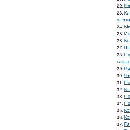
22.
Ед
23.
Ка
осень
24.
Ми
25.
Ик
26.
Ко
27.
Шк
28.
По
сахар
29.
Ви
30.
Чт
31.
По
32.
Ка
33.
Со
34.
По
35.
Ка
36.
Ка
37.
Ра