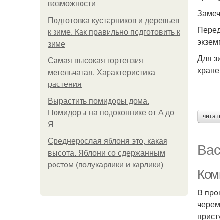
возможности
Замеч
Подготовка кустарников и деревьев
Перед
к зиме. Как правильно подготовить к
экзем
зиме
Для з
Самая высокая гортензия
хране
метельчатая. Характеристика
растения
Вырастить помидоры дома.
Помидоры на подоконнике от А до
читат
Я
Среднерослая яблоня это, какая
Вас
высота. Яблони со сдержанным
ростом (полукарлики и карлики)
Комп
В про
черем
прист