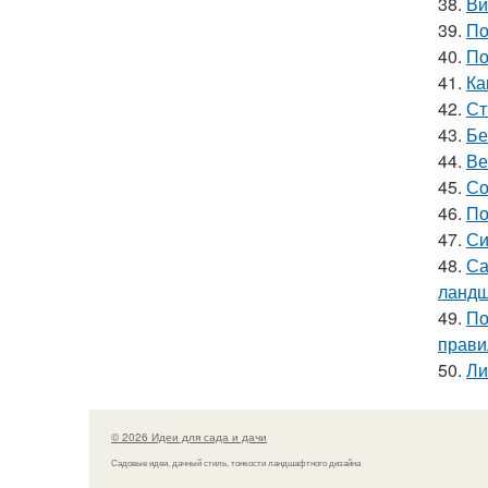
38.
Ви
39.
По
40.
По
41.
Ка
42.
Ст
43.
Бе
44.
Ве
45.
Со
46.
По
47.
Си
48.
Са
ландш
49.
По
прави
50.
Ли
© 2026 Идеи для сада и дачи
Садовые идеи, дачный стиль, тонкости ландшафтного дизайна