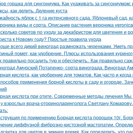
ор горшка для сингониума. Как ухаживать за сингониумом:
ксы, как делить. Деление куста
жайность яблок с 1 га интенсивного сада. Яблоневый сад, 
роника виды и сорта. Описание растения вероника veronic
сколько советов по уходу за декабристом для цветения и р
риста к Новому году? Простые правила ухода
още всего дикий виноград размножать черенками. Уметь пр
риный помет, как удобрение. Плюсы использования куриног
к правильно посадить тую и обеспечить.. Как правильно саж
ноград Амурский Потапенко- сорта винограда. Виноград Ам
рная кислота, как удобрение для томатов. Как часто и когда
способов применения борной кислоты в саду и огороде. Зач
ний
рная кислота при отите. Современные методы лечения Мы п
 у взрослых врача-оториноларинголога Светлану Комарову.
ать:
струкция по применению Борная кислота порошок 10г. Борн
чение диффузной фиброзно-кистозной мастопатии. Опреде
дсветка для цветов в зимнее время. Как определить, что р