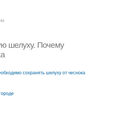
на
ую шелуху. Почему
ка
обходимо сохранять шелуху от чеснока
городе