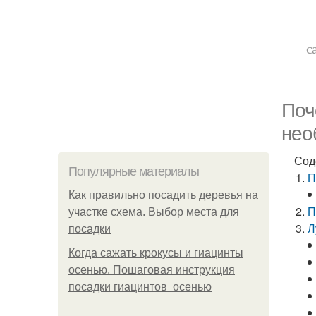
с
Поч
нео
Сод
Популярные материалы
П
Как правильно посадить деревья на
П
участке схема. Выбор места для
Л
посадки
Когда сажать крокусы и гиацинты
осенью. Пошаговая инструкция
посадки гиацинтов осенью