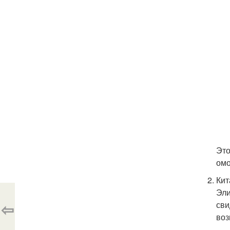
Это
омо
Кит
Эли
⇦
сви
воз