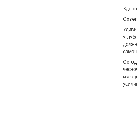
Здоро
Сове
Удиви
углуб
должн
самоч
Сегод
чесно
кверц
усили