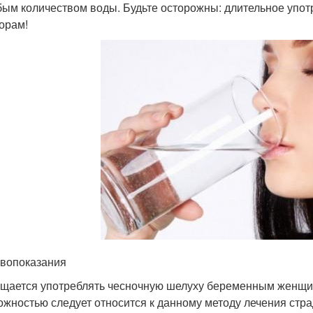
ым количеством воды. Будьте осторожны: длительное упо
орам!
вопоказания
щается употреблять чесночную шелуху беременным женщин
ожностью следует относится к данному методу лечения ст