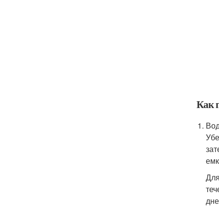
Как 
Вод
Убе
зат
емк
Для
теч
дне