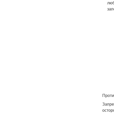
люб
зап
Проти
Запре
остор