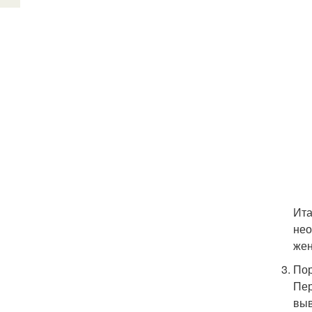
Ита
нео
жен
Пор
Пер
выв