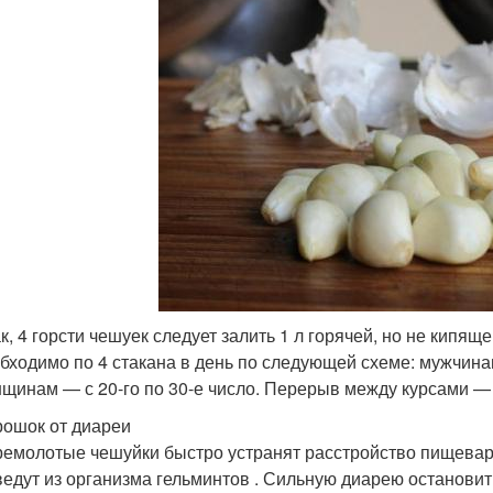
к, 4 горсти чешуек следует залить 1 л горячей, но не кипящ
бходимо по 4 стакана в день по следующей схеме: мужчинам
щинам — с 20-го по 30-е число. Перерыв между курсами —
ошок от диареи
емолотые чешуйки быстро устранят расстройство пищевари
едут из организма гельминтов . Сильную диарею остановит 1