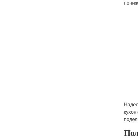
пониж
Надее
кухон
подел
Пол