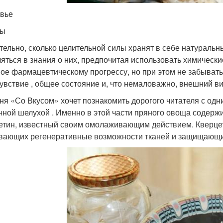
вье
ты
тельно, сколько целительной силы хранят в себе натуральн
ляться в знания о них, предпочитая использовать химически
ое фармацевтическому прогрессу, но при этом не забывать
увствие , общее состояние и, что немаловажно, внешний ви
ня «Со Вкусом» хочет познакомить дорогого читателя с о
чной шелухой . Именно в этой части пряного овоща содер
етин, известный своим омолаживающим действием. Кверцети
вающих регенеративные возможности тканей и защищающих 