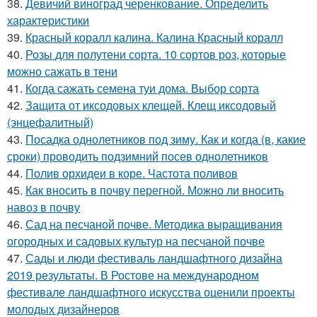
38.
Девичий виноград черенкование. Определить
характеристики
39.
Красный коралл калина. Калина Красный коралл
40.
Розы для полутени сорта. 10 сортов роз, которые
можно сажать в тени
41.
Когда сажать семена туи дома. Выбор сорта
42.
Защита от иксодовых клещей. Клещ иксодовый
(энцефалитный)
43.
Посадка однолетников под зиму. Как и когда (в, какие
сроки) проводить подзимний посев однолетников
44.
Полив орхидеи в коре. Частота поливов
45.
Как вносить в почву перегной. Можно ли вносить
навоз в почву
46.
Сад на песчаной почве. Методика выращивания
огородных и садовых культур на песчаной почве
47.
Сады и люди фестиваль ландшафтного дизайна
2019 результаты. В Ростове на международном
фестивале ландшафтного искусства оценили проекты
молодых дизайнеров