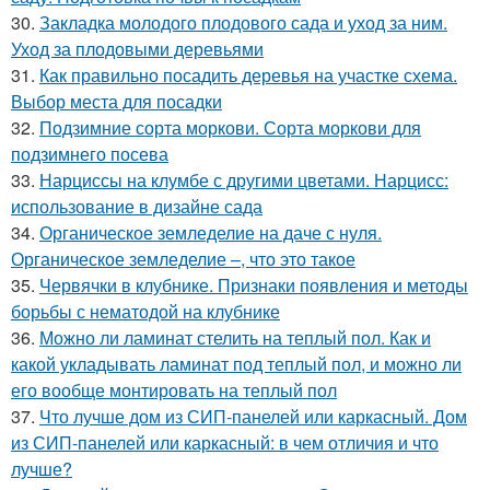
30.
Закладка молодого плодового сада и уход за ним.
Уход за плодовыми деревьями
31.
Как правильно посадить деревья на участке схема.
Выбор места для посадки
32.
Подзимние сорта моркови. Сорта моркови для
подзимнего посева
33.
Нарциссы на клумбе с другими цветами. Нарцисс:
использование в дизайне сада
34.
Органическое земледелие на даче с нуля.
Органическое земледелие –, что это такое
35.
Червячки в клубнике. Признаки появления и методы
борьбы с нематодой на клубнике
36.
Можно ли ламинат стелить на теплый пол. Как и
какой укладывать ламинат под теплый пол, и можно ли
его вообще монтировать на теплый пол
37.
Что лучше дом из СИП-панелей или каркасный. Дом
из СИП-панелей или каркасный: в чем отличия и что
лучше?