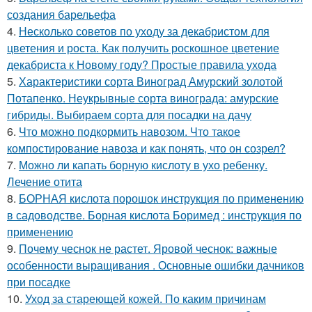
создания барельефа
4.
Несколько советов по уходу за декабристом для
цветения и роста. Как получить роскошное цветение
декабриста к Новому году? Простые правила ухода
5.
Характеристики сорта Виноград Амурский золотой
Потапенко. Неукрывные сорта винограда: амурские
гибриды. Выбираем сорта для посадки на дачу
6.
Что можно подкормить навозом. Что такое
компостирование навоза и как понять, что он созрел?
7.
Можно ли капать борную кислоту в ухо ребенку.
Лечение отита
8.
БОРНАЯ кислота порошок инструкция по применению
в садоводстве. Борная кислота Боримед : инструкция по
применению
9.
Почему чеснок не растет. Яровой чеснок: важные
особенности выращивания . Основные ошибки дачников
при посадке
10.
Уход за стареющей кожей. По каким причинам