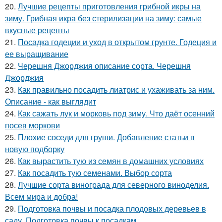
20.
Лучшие рецепты приготовления грибной икры на
зиму. Грибная икра без стерилизации на зиму: самые
вкусные рецепты
21.
Посадка годеции и уход в открытом грунте. Годеция и
ее выращивание
22.
Черешня Джорджия описание сорта. Черешня
Джорджия
23.
Как правильно посадить лиатрис и ухаживать за ним.
Описание - как выглядит
24.
Как сажать лук и морковь под зиму. Что даёт осенний
посев моркови
25.
Плохие соседи для груши. Добавление статьи в
новую подборку
26.
Как вырастить тую из семян в домашних условиях
27.
Как посадить тую семенами. Выбор сорта
28.
Лучшие сорта винограда для северного виноделия.
Всем мира и добра!
29.
Подготовка почвы и посадка плодовых деревьев в
саду. Подготовка почвы к посадкам