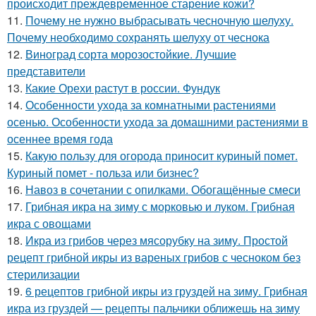
происходит преждевременное старение кожи?
11.
Почему не нужно выбрасывать чесночную шелуху.
Почему необходимо сохранять шелуху от чеснока
12.
Виноград сорта морозостойкие. Лучшие
представители
13.
Какие Орехи растут в россии. Фундук
14.
Особенности ухода за комнатными растениями
осенью. Особенности ухода за домашними растениями в
осеннее время года
15.
Какую пользу для огорода приносит куриный помет.
Куриный помет - польза или бизнес?
16.
Навоз в сочетании с опилками. Обогащённые смеси
17.
Грибная икра на зиму с морковью и луком. Грибная
икра с овощами
18.
Икра из грибов через мясорубку на зиму. Простой
рецепт грибной икры из вареных грибов с чесноком без
стерилизации
19.
6 рецептов грибной икры из груздей на зиму. Грибная
икра из груздей — рецепты пальчики оближешь на зиму