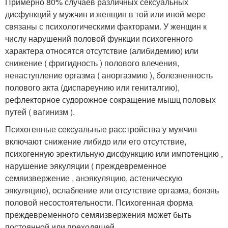
Примерно 80% случаев различных сексуальных
дисфункций у мужчин и женщин в той или иной мере
связаны с психологическими факторами. У женщин к
числу нарушений половой функции психогенного
характера относятся отсутствие (алибидемию) или
снижение ( фригидность ) полового влечения,
ненаступление оргазма ( аноргазмию ), болезненность
полового акта (диспареунию или гениталгию),
рефлекторное судорожное сокращение мышц половых
путей ( вагинизм ).
Психогенные сексуальные расстройства у мужчин
включают снижение либидо или его отсутствие,
психогенную эректильную дисфункцию или импотенцию ,
нарушение эякуляции ( преждевременное
семяизвержение , анэякуляцию, астеническую
эякуляцию), ослабление или отсутствие оргазма, боязнь
половой несостоятельности. Психогенная форма
преждевременного семяизвержения может быть
постоянной или преходящей.