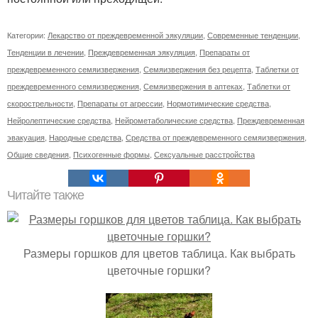
Категории:
Лекарство от преждевременной эякуляции
,
Современные тенденции
,
Тенденции в лечении
,
Преждевременная эякуляция
,
Препараты от
преждевременного семяизвержения
,
Семяизвержения без рецепта
,
Таблетки от
преждевременного семяизвержения
,
Семяизвержения в аптеках
,
Таблетки от
скорострельности
,
Препараты от агрессии
,
Нормотимические средства
,
Нейролептические средства
,
Нейрометаболические средства
,
Преждевременная
эвакуация
,
Народные средства
,
Средства от преждевременного семяизвержения
,
Общие сведения
,
Психогенные формы
,
Сексуальные расстройства
Читайте также
Размеры горшков для цветов таблица. Как выбрать
цветочные горшки?