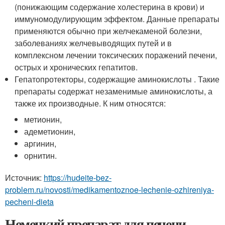
(понижающим содержание холестерина в крови) и
иммуномодулирующим эффектом. Данные препараты
применяются обычно при желчекаменой болезни,
заболеваниях желчевыводящих путей и в
комплексном лечении токсических поражений печени,
острых и хронических гепатитов.
Гепатопротекторы, содержащие аминокислоты . Такие
препараты содержат незаменимые аминокислоты, а
также их производные. К ним относятся:
метионин,
адеметионин,
аргинин,
орнитин.
Источник:
https://hudeite-bez-
problem.ru/novosti/medikamentoznoe-lechenie-ozhireniya-
pecheni-dieta
Немецкий препарат для печени.