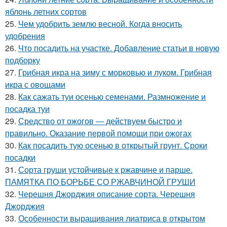
яблонь летних сортов
25.
Чем удобрить землю весной. Когда вносить
удобрения
26.
Что посадить на участке. Добавление статьи в новую
подборку
27.
Грибная икра на зиму с морковью и луком. Грибная
икра с овощами
28.
Как сажать туи осенью семенами. Размножение и
посадка туи
29.
Средство от ожогов ― действуем быстро и
правильно. Оказание первой помощи при ожогах
30.
Как посадить тую осенью в открытый грунт. Сроки
посадки
31.
Сорта груши устойчивые к ржавчине и парше.
ПАМЯТКА ПО БОРЬБЕ СО РЖАВЧИНОЙ ГРУШИ
32.
Черешня Джорджия описание сорта. Черешня
Джорджия
33.
Особенности выращивания лиатриса в открытом