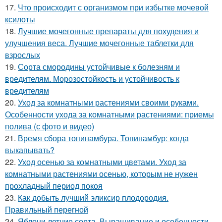
17.
Что происходит с организмом при избытке мочевой
ксилоты
18.
Лучшие мочегонные препараты для похудения и
улучшения веса. Лучшие мочегонные таблетки для
взрослых
19.
Сорта смородины устойчивые к болезням и
вредителям. Морозостойкость и устойчивость к
вредителям
20.
Уход за комнатными растениями своими руками.
Особенности ухода за комнатными растениями: приемы
полива (с фото и видео)
21.
Время сбора топинамбура. Топинамбур: когда
выкапывать?
22.
Уход осенью за комнатными цветами. Уход за
комнатными растениями осенью, которым не нужен
прохладный период покоя
23.
Как добыть лучший эликсир плодородия.
Правильный перегной
24.
Яблони летние сорта. Выращивание и особенности