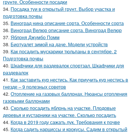
грунте. Особенности посадки
34.
Посадка туи в открытый грунт. Выбор участка и
подготовка почвы
35.
Виноград нина описание сорта. Особенности сорта
36.
Виноград Велюр описание сорта. Виноград Велюр
37.
Яблоня Джумбо Помм
38.
Биотуалет зимой на даче. Модели устройств
39.
Как посадить мускарики тюльпаны в сентябре. 2
Подготовка почвы
40.
Шкафчики для раздевалок спортзал. Шкафчики для
раздевалок
41.
Как заставить кур нестись. Как приучить кур нестись в
гнезде – 9 полезных советов
42.
Отопление на газовых баллонах. Нюансы отопления
газовыми баллонами
43.
Сколько посадить яблонь на участке. Плодовые
деревья и кустарники на участке. Сколько посадить
44.
Когда в 2019 году сажать лук. Требования к почве
45.
Когда садить нарциссы и крокусы. Садим в открытый