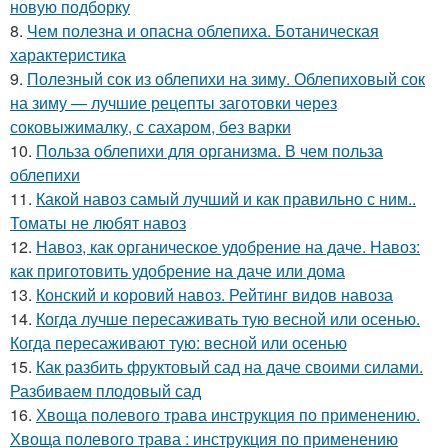
новую подборку
8.
Чем полезна и опасна облепиха. Ботаническая
характеристика
9.
Полезный сок из облепихи на зиму. Облепиховый сок
на зиму — лучшие рецепты заготовки через
соковыжималку, с сахаром, без варки
10.
Польза облепихи для организма. В чем польза
облепихи
11.
Какой навоз самый лучший и как правильно с ним..
Томаты не любят навоз
12.
Навоз, как органическое удобрение на даче. Навоз:
как приготовить удобрение на даче или дома
13.
Конский и коровий навоз. Рейтинг видов навоза
14.
Когда лучше пересаживать тую весной или осенью.
Когда пересаживают тую: весной или осенью
15.
Как разбить фруктовый сад на даче своими силами.
Разбиваем плодовый сад
16.
Хвоща полевого трава инструкция по применению.
Хвоща полевого трава : инструкция по применению