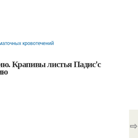
маточных кровотечений
ию. Крапивы листья Падис'с
ию
⇨