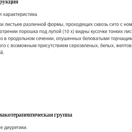
рукция
 характеристика
ки листьев различной формы, проходящих сквозь сито с н
отрении порошка под лупой (10 х) видны кусочки тонких ли
о в продольном сечении, опушенных беловатыми торчащими
ого с возможным присутствием серозеленых, белых, желтов
й.
акотерапевтическая группа
е диуретики.