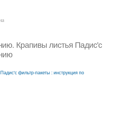
на
нию. Крапивы листья Падис'с
ению
Падис'с фильтр-пакеты : инструкция по