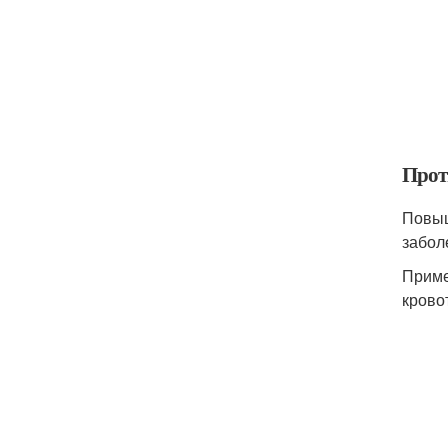
Прот
Повыш
забол
Приме
крово