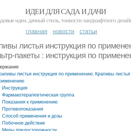
ИДЕИ ДЛЯ САДА И ДАЧИ
адовые идеи, дачный стиль, тонкости ландшафтного дизай
главная
новости
статьи
пивы листья инструкция по примене
ьтр-пакеты : инструкция по примен
ержание
рапивы листья инструкция по применению. Крапивы листья 
рименению
Инструкция
Фармакотерапевтическая группа
Показания к применению
Противопоказания
Способ применения и дозы
Побочное действие
Меры предосторожности