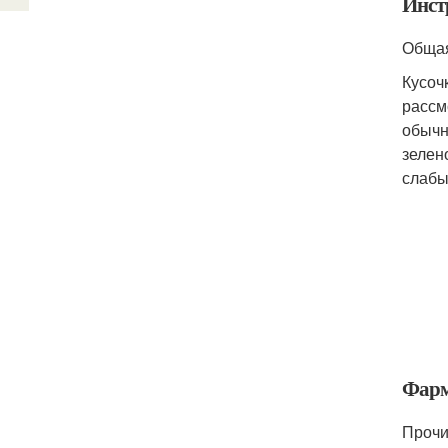
Инст
Общая
Кусоч
рассм
обычн
зелен
слабы
Фарм
Прочи