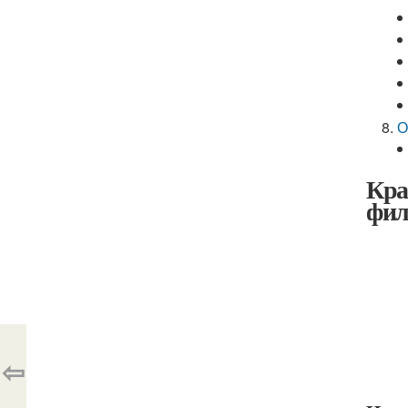
О
Кра
фил
⇦