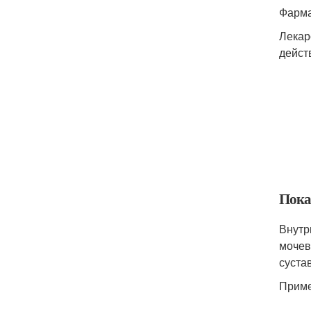
Фарма
Лекар
дейст
Пока
Внутр
мочев
суста
Приме