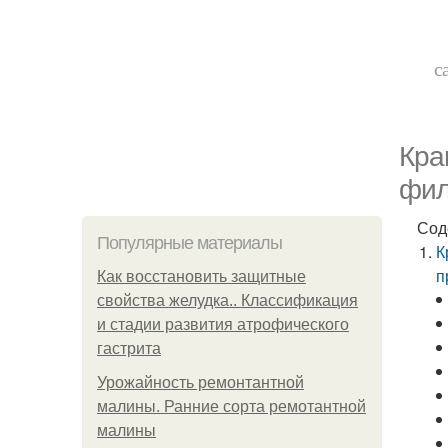
с
Кра
фил
Сод
Популярные материалы
К
п
Как восстановить защитные
свойства желудка.. Классификация
и стадии развития атрофического
гастрита
Урожайность ремонтантной
малины. Ранние сорта ремотантной
малины