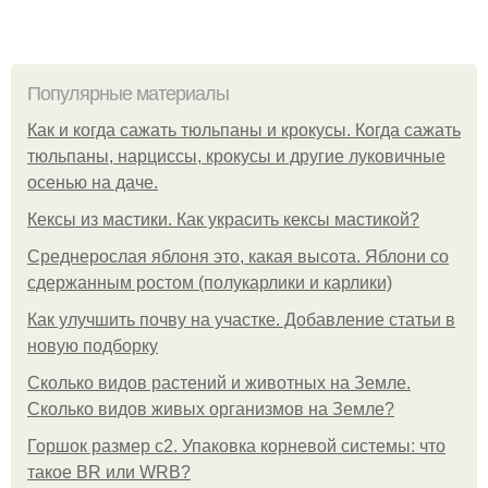
Популярные материалы
Как и когда сажать тюльпаны и крокусы. Когда сажать
тюльпаны, нарциссы, крокусы и другие луковичные
осенью на даче.
Кексы из мастики. Как украсить кексы мастикой?
Среднерослая яблоня это, какая высота. Яблони со
сдержанным ростом (полукарлики и карлики)
Как улучшить почву на участке. Добавление статьи в
новую подборку
Сколько видов растений и животных на Земле.
Сколько видов живых организмов на Земле?
Горшок размер с2. Упаковка корневой системы: что
такое BR или WRB?