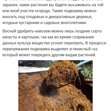
заранее, какие растения вы будете высаживать на той
или иной участок огорода. Также подкормку можно
Перегной из навоза
Навоз в сочетании
вносить под плодовые и декоративные деревья,
ягодные кустарники и садовые многолетники.
Весной удобрить навозом можно лишь поздние сорта
капусты и картошки, так как во время созревания
Коровьи навозы
данных культур вещество успеет перепреть. В процессе
перепревания подкормка выделяет углекислый газ,
который может повредить другим видам растений.