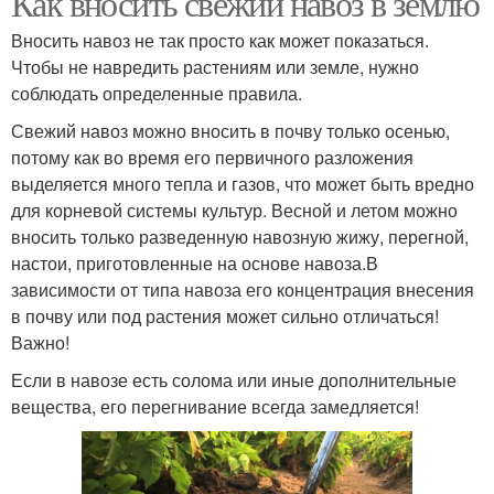
Как вносить свежий навоз в землю
Вносить навоз не так просто как может показаться.
Чтобы не навредить растениям или земле, нужно
соблюдать определенные правила.
Навоз для малины
Навоз для подкормки
Свежий навоз можно вносить в почву только осенью,
потому как во время его первичного разложения
выделяется много тепла и газов, что может быть вредно
Гранулированный
для корневой системы культур. Весной и летом можно
Навоз в гранулах
навоз
вносить только разведенную навозную жижу, перегной,
настои, приготовленные на основе навоза.В
зависимости от типа навоза его концентрация внесения
в почву или под растения может сильно отличаться!
Свежий навоз
Навоз для удобрения
Важно!
Если в навозе есть солома или иные дополнительные
вещества, его перегнивание всегда замедляется!
Компост из конского
Удобрения из конского
навоза
навоза