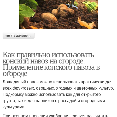
Навоз с опилками
Навоз для арбузов
читать дальше →
Навоз для клубники
Коровий навоз
Как правильно использовать
конский навоз на огороде.
Применение конского навоза в
огороде
Свиной навоз
Бараний навоз
Лошадиный навоз можно использовать практически для
всех фруктовых, овощных, ягодных и цветочных культур.
Подкормку можно использовать как для открытого
грунта, так и для парников с рассадой и огородными
Овечий навоз
Навоз для огорода
культурами.
При осеннем внесении удобрения следует рассчитать