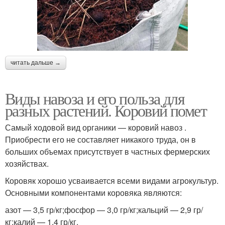
читать дальше →
Виды навоза и его польза для
разных растений. Коровий помет
Самый ходовой вид органики — коровий навоз .
Приобрести его не составляет никакого труда, он в
больших объемах присутствует в частных фермерских
хозяйствах.
Коровяк хорошо усваивается всеми видами агрокультур.
Основными компонентами коровяка являются:
азот — 3,5 гр/кг;фосфор — 3,0 гр/кг;кальций — 2,9 гр/
кг;калий — 1,4 гр/кг.